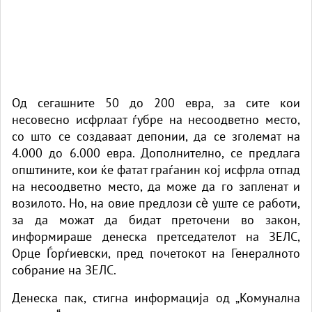
Oд сегашните 50 до 200 евра,
за
сите кои
несовесно исфрлаат ѓубре на несоодветно место,
со што се создаваат депонии,
да се зголемат на
4.000 до 6.000 евра.
Дополнително, се предлага
општините, кои ќе фатат граѓанин кој исфрла отпад
на несоодветно место, да може да го запленат и
возилото. Но, на овие предлози сѐ уште се работи,
за да можат да бидат преточени во закон,
информираше денеска претседателот на ЗЕЛС,
Орце Ѓорѓиевски, пред почетокот на Генералното
собрание на ЗЕЛС.
Денеска пак, стигна информација од „Комунална