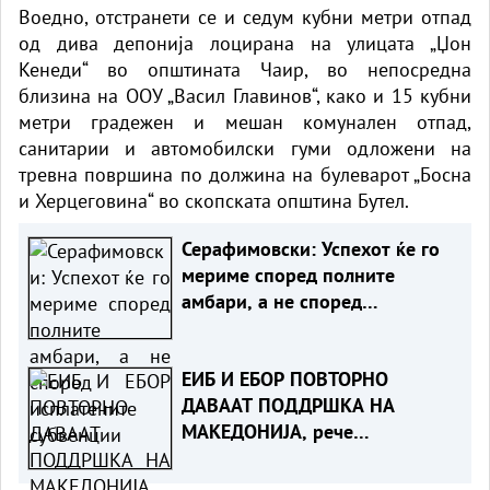
Воедно, отстранети се и седум кубни метри отпад
од дива депонија лоцирана на улицата „Џон
Кенеди“ во општината Чаир, во непосредна
близина на ООУ „Васил Главинов“, како и 15 кубни
метри градежен и мешан комунален отпад,
санитарии и автомобилски гуми одложени на
тревна површина по должина на булеварот „Босна
и Херцеговина“ во скопската општина Бутел.
Серафимовски: Успехот ќе го
мериме според полните
амбари, а не според
исплатените субвенции
ЕИБ И ЕБОР ПОВТОРНО
ДАВААТ ПОДДРШКА НА
МАКЕДОНИЈА, рече
министерката Кочоска