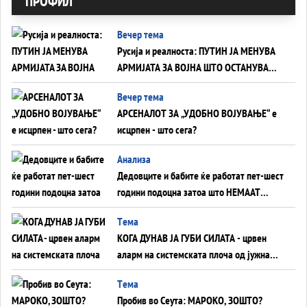
ПРОФИЛ
Вечер тема
Русија и реалноста: ПУТИН ЈА МЕНУВА
АРМИЈАТА ЗА ВОЈНА ШТО ОСТАНУВА
БЕЗ ФРОНТ
Вечер тема
АРСЕНАЛОТ ЗА „УДОБНО ВОЈУВАЊЕ“ е
исцрпен - што сега?
Анализа
Дедовците и бабите ќе работат пет-шест
години подоцна затоа што НЕМААТ
ВНУЦИ ДА ГИ ЗАМЕНАТ
Tема
КОГА ДУНАВ ЈА ГУБИ СИЛАТА - црвен
аларм на системската плоча од јужна
Германија до Црното Море...
Tема
Пробив во Сеута: МАРОКО, ЗОШТО?