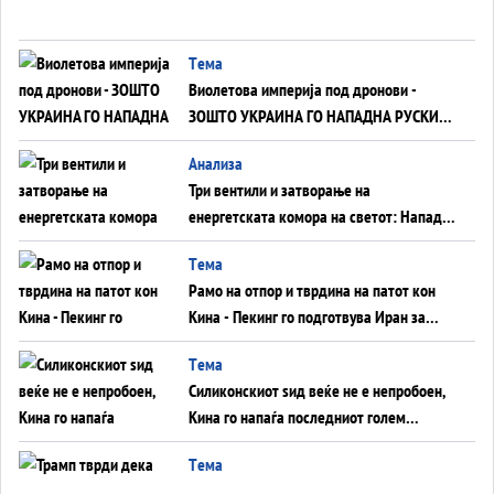
Tема
Виолетова империја под дронови -
ЗОШТО УКРАИНА ГО НАПАДНА РУСКИОТ
WILDBERRIES
Aнализа
Три вентили и затворање на
енергетската комора на светот: Нападот
во Суец најавува глобален енергетски
Tема
инфаркт?
Рамо на отпор и тврдина на патот кон
Кина - Пекинг го подготвува Иран за
американска копнена инвазија
Tема
Силиконскиот ѕид веќе не е непробоен,
Кина го напаѓа последниот голем
монопол на Западот?
Tема
Трамп тврди дека повторно „разговара“