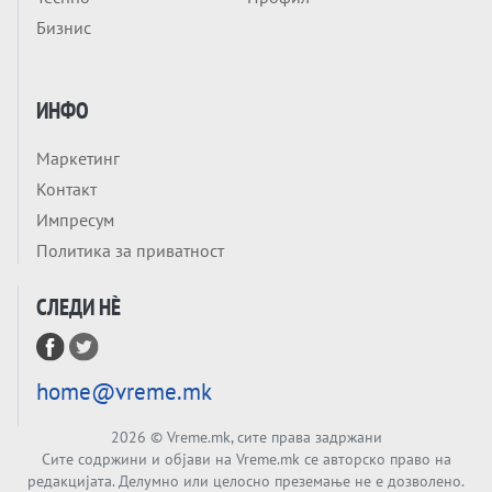
Приватни факултети - ОД ПРЕСТИЖ
Бизнис
НЕКОГАШ ДЕНЕС ДО ФАБРИКИ ЗА
ДИПЛОМИ
Tема
БАЛКАНОТ КАКО ДОКУМЕНТ НА ТУЃА
ИНФО
МАСА: Берлинскиот договор од 1878 и
европската уметност за уредување на
Маркетинг
Tема
туѓи судбини
Контакт
ГЕРМАНИЈА Е ПРЕД ЕКСПЛОЗИЈА? АfD го
Импресум
урива заштитниот ѕид, улиците се полнат
Политика за приватност
со отпор, а Европа гледа почеток на
Tема
голем потрес?
СЛЕДИ НÈ
Кинеска ракета испукана во Пацификот.
Што значи тоа за СТРАТЕШКИОТ ЈАЗИК
ВО СВЕТОТ?
Tема
home@vreme.mk
Брисел ги менува правилата за
проширување: НОВИ ЗАШТИТНИ
2026
© Vreme.mk, сите права задржани
МЕХАНИЗМИ ЗА ИДНИТЕ ЧЛЕНКИ НА ЕУ
Сите содржини и објави на Vreme.mk се авторско право на
Вечер Анализа
редакцијата. Делумно или целосно преземање не е дозволено.