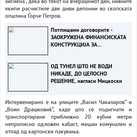
хигиена“, дека во текот на вчерашниот ден, нивните
екипи расчистиле две диви депонии во скопската
општина Ѓорче Петров.
Потпишани договорите -
ЗАОКРУЖЕНА ФИНАНСИСКАТА
КОНСТРУКЦИЈА ЗА
КОРИДОРОТ 8
ОД ТУНЕЛ ШТО НЕ ВОДИ
НИКАДЕ, ДО ЦЕЛОСНО
РЕШЕНИЕ, нагласи Мицкоски
Интервенирано е на улиците „Васил Чакаларов“ и
„Воин Драшковиќ“, каде што се подигнати и
транспортирани приближно 20 кубни метри
непрописно одложен кабаст, мешан комунален и
отпад од картонски пакувања.