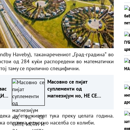
ndby Haveby), таканаречениот „Град-градина“ во
состои од 284 куќи распоредени во математички
стој таму се прилично специфични.
Масовно се пијат
вас
суплементи од
ДИ!
магнезијум но, НЕ СЕ
СИТЕ ИСТИ И ЗА ИСТА
НАМЕНА - КОЈ Е ЗА ВАС?!
дека луѓето живеат тука преку целата година.
ка општина, односно населба со колиби.