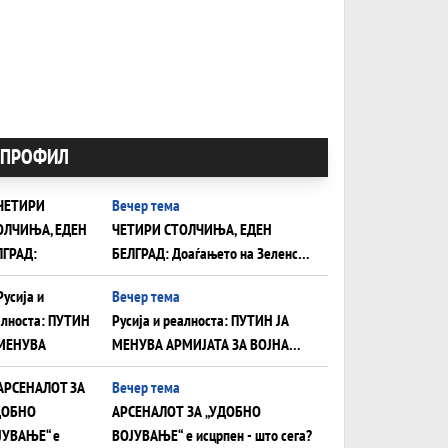
ПРОФИЛ
Вечер тема
ЧЕТИРИ СТОЛЧИЊА, ЕДЕН
БЕЛГРАД: Доаѓањето на Зеленски
ги открива тајните на политиката
Вечер тема
на балансирање на Вучиќ
Русија и реалноста: ПУТИН ЈА
МЕНУВА АРМИЈАТА ЗА ВОЈНА
ШТО ОСТАНУВА БЕЗ ФРОНТ
Вечер тема
АРСЕНАЛОТ ЗА „УДОБНО
ВОЈУВАЊЕ“ е исцрпен - што сега?