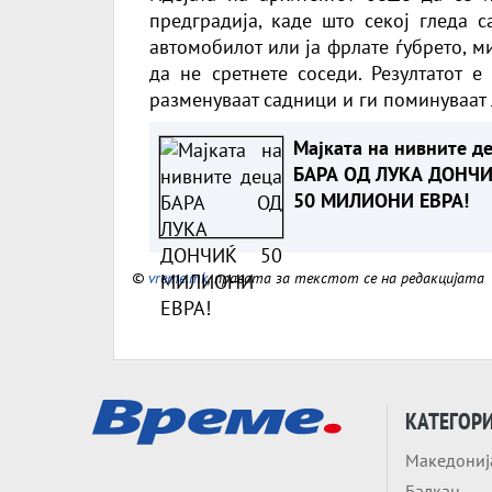
предградија, каде што секој гледа с
автомобилот или ја фрлате ѓубрето, 
да не сретнете соседи. Резултатот е
разменуваат садници и ги поминуваат 
Мајката на нивните д
БАРА ОД ЛУКА ДОНЧ
50 МИЛИОНИ ЕВРА!
©
vreme.mk
, правата за текстот се на редакцијата
КАТЕГОР
Македониј
Балкан