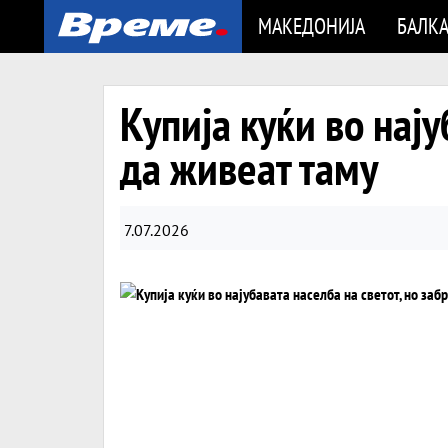
МАКЕДОНИЈА
БАЛК
Купија куќи во нају
да живеат таму
7.07.2026