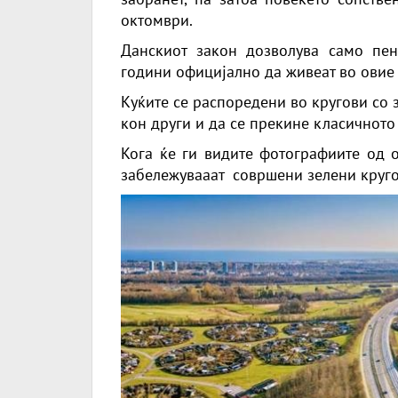
октомври.
Данскиот закон дозволува само пе
години официјално да живеат во овие 
Куќите се распоредени во кругови со 
кон други и да се прекине класичното
Кога ќе ги видите фотографиите од 
забележувааат совршени зелени круго