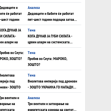
Анализа
Дедовците и бабите ќе работат
пет-шест години подоцна затоа
што НЕМААТ ВНУЦИ ДА ГИ
Tема
ЗАМЕНАТ
КОГА ДУНАВ ЈА ГУБИ СИЛАТА -
црвен аларм на системската
плоча од јужна Германија до
Tема
Црното Море...
Пробив во Сеута: МАРОКО,
ЗОШТО?
Tема
Виолетова империја под дронови
- ЗОШТО УКРАИНА ГО НАПАДНА
РУСКИОТ WILDBERRIES
Aнализа
Три вентили и затворање на
енергетската комора на светот: