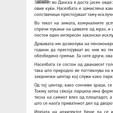
Законот во Данска е доста јасен овде
овие куќи. Населбата е замислена как
сопственици престојуваат таму исклуч
Во текот на зимата, комуналните усл
спречи пукање на цевките од мраз, и 
постои еден интересен законски исклу
Државата им дозволува на пензионери
години да престојуваат во нив во те
обезбедено греење. За сите други, ова 
Населбата се состои од дванаесет го
така што природно ве поттикнува на к
заеднички центар кој служи како парк
Од тој центар, како сончеви зраци, с
Токму затоа секоја парцела има форм
тесна на самиот влез од плоштадот, 
што се наоѓа приватниот дел од дворот
Идејата на архитектот беше да се 