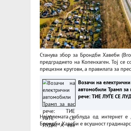
Станува збор за Брондби Хавеби (Bro
предградието на Копенхаген. Тој се 
прецизни кругови, а правилата за пре
Возачи на електрични
автомобили Трамп за 
рече: ТИЕ ЛУЃЕ СЕ ЛУ
А еве зошто
Најголемата заблуда од интернет е 
Брондби Хавеби е всушност градинарс