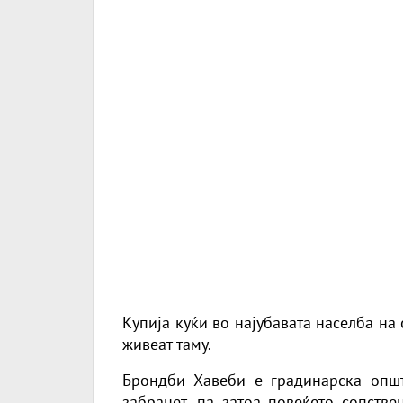
Купија куќи во најубавата населба на 
живеат таму.
Брондби Хавеби е градинарска општ
забранет, па затоа повеќето сопстве