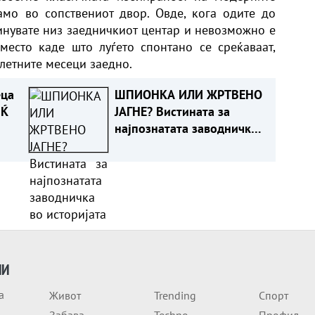
амо во сопствениот двор. Овде, кога одите до
минувате низ заедничкиот центар и невозможно е
 место каде што луѓето спонтано се среќаваат,
летните месеци заедно.
еца
ШПИОНКА ИЛИ ЖРТВЕНО
ИЌ
ЈАГНЕ? Вистината за
најпознатата заводничка
во историјата
ИИ
а
Живот
Trending
Спорт
Забава
Techno
Профил