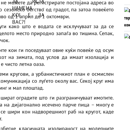
: не можете да регистрирате постојана адреса во
о сезонско бегство од градот, па затоа повеќето
иво од 1 април до 1 октомври.
уги како што е водата се исклучуваат за да се
целото место природно запаѓа во тишина. Сепак,
чок.
те кои ги поседуваат овие куќи повеќе од осум
кот на зимата, под услов да имаат изолација и
е чисто летна оаза.
леми кругови, а урбанистичкиот план е осмислен
омуникација со луѓето околу вас. Секој круг има
инг и мал плоштад.
е шират оградите што ги разграничуваат имотите.
а на дијагонално исечено парче пица – многу е
а се шири кон надворешниот раб на кругот, каде
.
избегне класичната изолираност на модерните