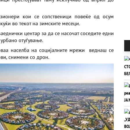
нзионери кои се сопственици повеќе од осум
куќи во текот на зимските месеци.
заеднички центар за да се насочат соседите едни
 урбано отуѓување.
оваа населба на социјалните мрежи веднаш се
ви, снимени со дрон.