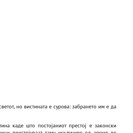
светот, но вистината е сурова: забрането им е да
ина каде што постојаниот престој е законски
ници престојуваат таму исклучиво од април до