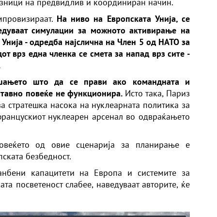
узници на предвидлив и координиран начин.
мпровизираат.
На ниво на Европската Унија, се
едуваат симулации за можното активирање на
 Унија - одредба најслична на Член 5 од НАТО за
от врз една членка се смета за напад врз сите -
.
ашањето што да се прави ако командната и
ставно повеќе не функционира.
Исто така, Париз
а стратешка насока на нуклеарната политика за
францускиот нуклеарен арсенал во одвраќањето
повеќето од овие сценарија за планирање е
пската безбедност.
анбени капацитети на Европа и системите за
та посветеност слабее, наведуваат авторите, ќе