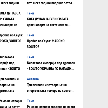
пет-шест години подоцна затоа
што НЕМААТ ВНУЦИ ДА ГИ
Tема
ЗАМЕНАТ
КОГА ДУНАВ ЈА ГУБИ СИЛАТА -
црвен аларм на системската
плоча од јужна Германија до
Tема
Црното Море...
Пробив во Сеута: МАРОКО,
ЗОШТО?
Tема
Виолетова империја под дронови
- ЗОШТО УКРАИНА ГО НАПАДНА
РУСКИОТ WILDBERRIES
Aнализа
Три вентили и затворање на
енергетската комора на светот:
Нападот во Суец најавува
Tема
глобален енергетски инфаркт?
Рамо на отпор и тврдина на патот