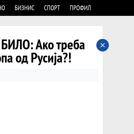
НО
БИЗНИС
СПОРТ
ПРОФИЛ
БИЛО: Ако треба
па од Русија?!