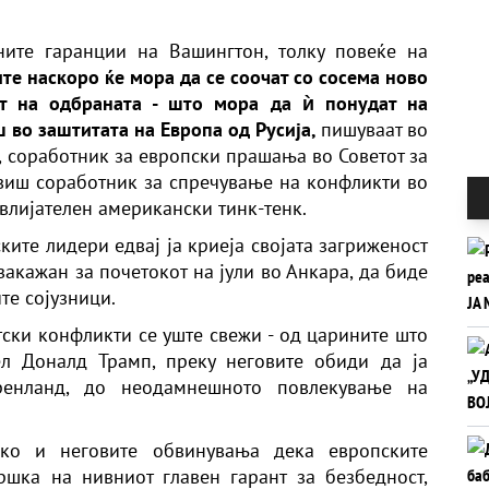
ните гаранции на Вашингтон, толку повеќе на
те наскоро ќе мора да се соочат со сосема ново
т на одбраната - што мора да ѝ понудат на
 во заштитата на Европа од Русија,
пишуваат во
, соработник за европски прашања во Советот за
 виш соработник за спречување на конфликти во
 влијателен американски тинк-тенк.
ките лидери едвај ја криеја својата загриженост
закажан за почетокот на јули во Анкара, да биде
те сојузници.
ски конфликти се уште свежи - од царините што
ел Доналд Трамп, преку неговите обиди да ја
енланд, до неодамнешното повлекување на
ако и неговите обвинувања дека европските
шка на нивниот главен гарант за безбедност,