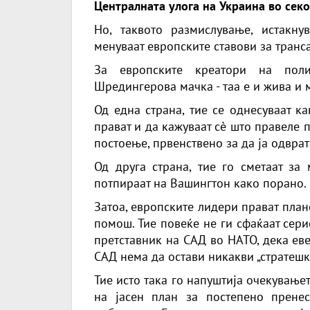
Централната улога на Украина во сек
Но, таквото размислување, истакну
менуваат европските ставови за транса
За европските креатори на поли
Шредингерова мачка - таа е и жива и 
Од една страна, тие се однесуваат к
прават и да кажуваат сè што правеле 
постоење, првенствено за да ја одвра
Од друга страна, тие го сметаат за
потпираат на Вашингтон како порано.
Затоа, европските лидери прават пла
помош. Тие повеќе не ги сфаќаат сери
претставник на САД во НАТО, дека ев
САД нема да остави никакви „стратешк
Тие исто така го напуштија очекување
на јасен план за постепено прене