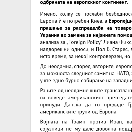
одбраната на европскиот континент.
Имено, колку се послаби безбеднос
Европа ѝ е потребен Киев, а
Европејци
прашање за распределба на товаро
Украина во замена за нејзината помош
анализа за
„Foreign Policy
“ Лиана Фикс
надворешни односи, и Пол Б. Старес,
исто време, за некој контроверзен, но
До неодамна, според авторите, европс
за можноста следниот самит на НАТО, 
уште едно бурно собирање на западни
Раните од неодамнешните трансатлант
ги воведе американскиот претседат
принуди Данска да го предаде Гр
американските трупи од Европа.
Војната на Трамп против Иран, к
сојузници не му дале доволна поддр