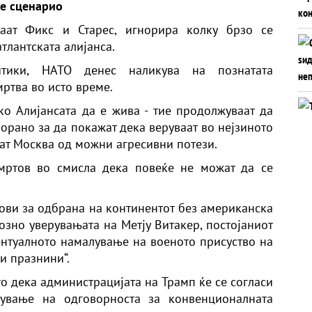
ое сценарио
ваат Фикс и Старес, игнорира колку брзо се
тлантската алијанса.
тики, НАТО денес наликува на познатата
мртва во исто време.
ако Алијансата да е жива - тие продолжуваат да
порано за да покажат дека веруваат во нејзиното
тат Москва од можни агресивни потези.
 мртов во смисла дека повеќе не можат да се
нови за одбрана на континентот без американска
озно уверувањата на Метју Витакер, постојаниот
ентуалното намалување на военото присуство на
и празнини“.
то дека администрацијата на Трамп ќе се согласи
сување на одговорноста за конвенционалната