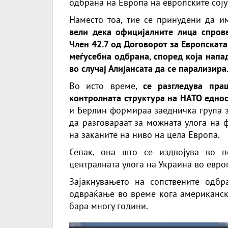
одбрана на Европа на европските сој
Наместо тоа, тие се принудени да и
вели дека официјалните лица спров
Член 42.7 од Договорот за Европската
меѓусебна одбрана, според која напад
во случај Алијансата да се парализира
Во исто време,
се разгледува пр
контролната структура на НАТО едно
и Берлин формираа заедничка група з
да разговараат за можната улога на 
на заканите на ниво на цела Европа.
Сепак, она што се издвојува во 
централната улога на Украина во евро
Зајакнувањето на сопствените одбр
одвраќање во време кога американска
бара многу години.