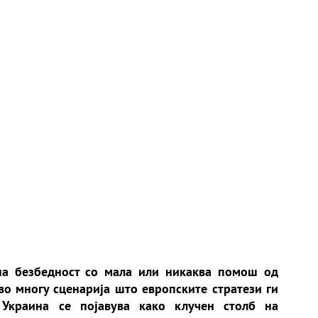
дна безбедност со мала или никаква помош од
о многу сценарија што европските стратези ги
 Украина се појавува како клучен столб на