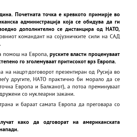
дина.
Почетната точка е кревкото примирје во
канска администрација која се обидува да ги
 воедно дополнително се дистанцира од НАТО,
овниот командант на сојузничките сили на САД
.
на помош на Европа,
руските власти проценуваат
степено го зголемуваат притисокот врз Европа.
ва на нацрт-договорот презентиран од Русија во
меѓу другите, НАТО практично би морало да се
точна Европа и Балканот), а потоа преминуваат
дружени со нуклеарни закани.
трана и бараат самата Европа да преговара со
лучат како да одговорат на американската
напади.