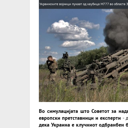
Украинските војници пукаат од хаубица М777 во областа 
Во симулацијата што Советот за на
европски претставници и експерти
- 
дека Украина е клучниот одбранбен 