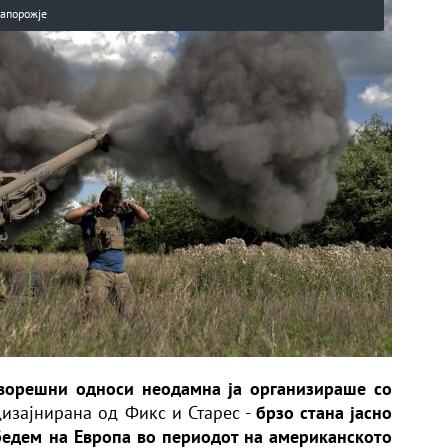
Запорожје
дворешни односи неодамна ја организираше со
дизајнирана од Фикс и Старес -
брзо стана јасно
бедем на Европа во периодот на американското