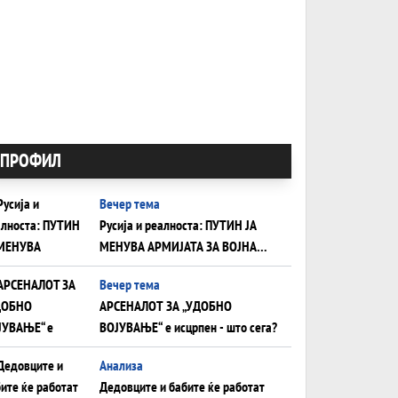
ПРОФИЛ
Вечер тема
Русија и реалноста: ПУТИН ЈА
МЕНУВА АРМИЈАТА ЗА ВОЈНА
ШТО ОСТАНУВА БЕЗ ФРОНТ
Вечер тема
АРСЕНАЛОТ ЗА „УДОБНО
ВОЈУВАЊЕ“ е исцрпен - што сега?
Анализа
Дедовците и бабите ќе работат