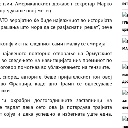
ензии. Американскиот државен секретар Марко
предување овој месец.
АТО веројатно ќе биде најважниот во историјата
рашања што мора да се разјаснат и решат“, рече
конфликт на следниот самит малку се смирија.
 најавеното повторно отворање на Ормутскиот
 во следењето на навигацијата низ преминот по
оговор помогнаа во ублажувањето на тензиите.
според авторите, беше пријателскиот тон овој
 во Франција, каде што Трамп се однесуваше
ачки.
 ги охрабри долгогодишните застапници на
е тврдат дека сето ова ја потврдува трајната
 сојуз и дека успешно е избегната уште една,