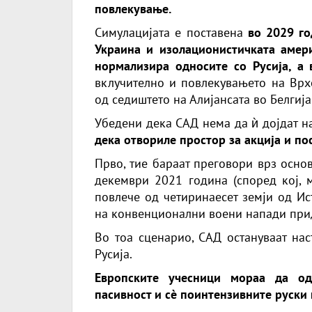
повлекување.
Симулацијата е поставена
во 2029 го
Украина и изолационистичката амери
нормализира односите со Русија, а
вклучително и повлекувањето на Врх
од седиштето на Алијансата во Белгија
Убедени дека САД нема да ѝ дојдат 
дека отвориле простор за акција и по
Прво, тие бараат преговори врз осно
декември 2021 година (според кој, 
повлече од четиринаесет земји од Ис
на конвенционални воени напади при
Во тоа сценарио, САД остануваат нас
Русија.
Европските учесници мораа да од
пасивност и сè поинтензивните руски 