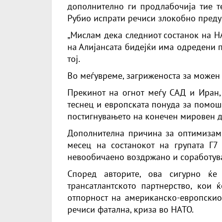
дополнително ги продлабочија тие т
Рубио испрати речиси злокобно преду
„Мислам дека следниот состанок на Н
на Алијансата бидејќи има одредени п
тој.
Во меѓувреме, загриженоста за можен 
Прекинот на огнот меѓу САД и Иран,
теснец и европската понуда за помош
постигнувањето на конечен мировен д
Дополнителна причина за оптимизам, 
месец на состанокот на групата Г7
невообичаено воздржано и соработув
Според авторите, ова сигурно ќе
трансатлантското партнерство, кои ќ
отпорност на американско-европскиот
речиси фатална, криза во НАТО.