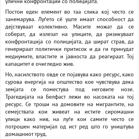
улични конфронтации со полицијата.
Постои еден елемент во таа слика кој често се
занемарува. Луѓето сè уште имаат способност да
дејствуваат колективно. Масите можат да се
соберат, да излезат на улиците, да ризикуваат
конфронтација со полицијата, да шират страв, да
генерираат политички притисок и да ги принудат
медиумите, властите и јавноста да реагираат. Тој
капацитет е очигледно жив.
Но, насилството овде се појавува како ресурс, како
сурова енергија на општество кое чувствува дека
земјата се поместува под неговите нозе.
Трагедијата на Белфаст лежи во насоката на тој
ресурс. Се троши на домовите на мигрантите, на
семејствата кои живеат на истите сиромашни
улици како нив, на луѓе кои самите често се
потрошен материјал од ист ред што го уништува
домашниот труд.