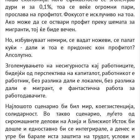
дури и за 0,1%, тоа се веќе огромни пари,
прослава на профитот. Фокусот е исклучиво на тоа.
Ако може да се оствари профит преку шемата за
мигранти, тој ќе биде вечен.
Но, избувнуваат немири, се вадат ножеви, се палат
куќи - дали и тоа е придонес кон профитот?
Апсолутно.
Зголемувањето на несигурноста кај работниците,
бидејќи од перспектива на капиталот, работникот е
работник, без разлика дали е локален, без разлика
дали е мигрант, е фантастична работа за
работодавачите.
Најлошото сценарио би бил мир, коегзистенција,
солидарност. Во такво сценарио, луѓето од
сиромашните делови на Азија и Блискиот Исток би
дошле и едноставно би се интегрирале, а денес и
утре би барале иста заштита на трудот, услови и