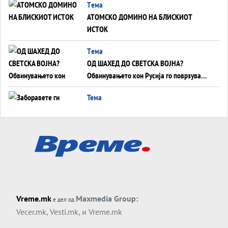
Tема
АТОМСКО ДОМИНО НА БЛИСКИОТ
ИСТОК
Tема
ОД ШАХЕД ДО СВЕТСКА ВОЈНА?
Обвинувањето кон Русија го поврзува
Блискиот Исток со украинското бојно
Тема
поле?
Заборавете ги премиерите, ОВА СЕ
ЛУЃЕТО ШТО РЕШАВААТ ЗА МИР, ВОЈНА,
СОЖИВОТ ИЛИ ПРОПАСТ
Анализа
Приватни факултети - ОД ПРЕСТИЖ
НЕКОГАШ ДЕНЕС ДО ФАБРИКИ ЗА
ДИПЛОМИ
Tема
Vreme.mk
Maxmedia Group:
е дел од
БАЛКАНОТ КАКО ДОКУМЕНТ НА ТУЃА
Vecer.mk
,
Vesti.mk
, и
Vreme.mk
МАСА: Берлинскиот договор од 1878 и
европската уметност за уредување на