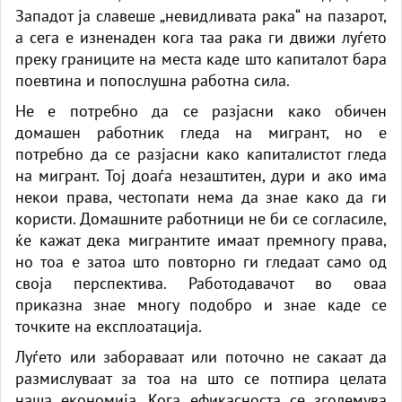
Западот ја славеше „невидливата рака“ на пазарот,
а сега е изненаден кога таа рака ги движи луѓето
преку границите на места каде што капиталот бара
поевтина и попослушна работна сила.
Не е потребно да се разјасни како обичен
домашен работник гледа на мигрант, но е
потребно да се разјасни како капиталистот гледа
на мигрант. Тој доаѓа незаштитен, дури и ако има
некои права, честопати нема да знае како да ги
користи. Домашните работници не би се согласиле,
ќе кажат дека мигрантите имаат премногу права,
но тоа е затоа што повторно ги гледаат само од
своја перспектива. Работодавачот во оваа
приказна знае многу подобро и знае каде се
точките на експлоатација.
Луѓето или забораваат или поточно не сакаат да
размислуваат за тоа на што се потпира целата
наша економија. Кога ефикасноста се зголемува