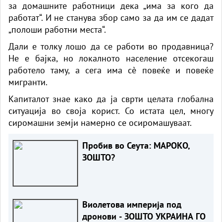
за домашните работници дека „има за кого да
работат“. И не станува збор само за да им се дадат
„полоши работни места“.
Дали е толку лошо да се работи во продавница?
Не е бајка, но локалното население отсекогаш
работело таму, а сега има сè повеќе и повеќе
мигранти.
Капиталот знае како да ја сврти целата глобална
ситуација во своја корист. Со истата цел, многу
сиромашни земји намерно се осиромашуваат.
Пробив во Сеута: МАРОКО,
ЗОШТО?
Виолетова империја под
дронови - ЗОШТО УКРАИНА ГО