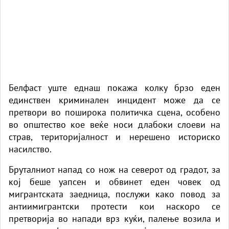
Белфаст уште еднаш покажа колку брзо еден
единствен криминален инцидент може да се
претвори во поширока политичка сцена, особено
во општество кое веќе носи длабоки слоеви на
страв, територијалност и нерешено историско
насилство.
Бруталниот напад со нож на северот од градот, за
кој беше уапсен и обвинет еден човек од
мигрантската заедница, послужи како повод за
антиимигрантски протести кои наскоро се
претворија во напади врз куќи, палење возила и