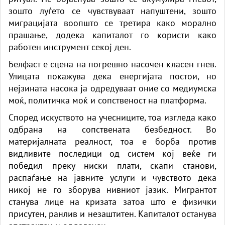
зошто луѓето се чувствуваат напуштени, зошто
миграцијата воопшто се третира како морално
прашање, додека капиталот го користи како
работен инструмент секој ден.
Белфаст е сцена на погрешно насочен класен гнев.
Улицата покажува дека енергијата постои, но
нејзината насока ја одредуваат оние со медиумска
моќ, политичка моќ и сопственост на платформа.
Според искуството на учесниците, тоа изгледа како
одбрана на сопствената безбедност. Во
материјалната реалност, тоа е борба против
видливите последици од систем кој веќе ги
победил преку ниски плати, скапи станови,
распаѓање на јавните услуги и чувството дека
никој не го зборува нивниот јазик. Мигрантот
станува лице на кризата затоа што е физички
присутен, ранлив и незаштитен. Капиталот останува