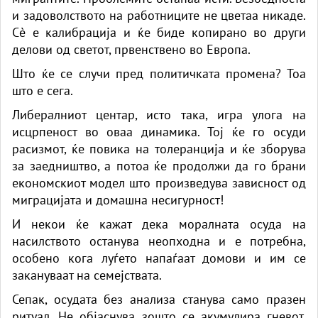
и задоволството на работниците не цветаа никаде.
Сè е калибрација и ќе биде копирано во други
делови од светот, првенствено во Европа.
Што ќе се случи пред политичката промена? Тоа
што е сега.
Либералниот центар, исто така, игра улога на
исцрпеност во оваа динамика. Тој ќе го осуди
расизмот, ќе повика на толеранција и ќе зборува
за заедништво, а потоа ќе продолжи да го брани
економскиот модел што произведува зависност од
миграцијата и домашна несигурност!
И некои ќе кажат дека моралната осуда на
насилството останува неопходна и е потребна,
особено кога луѓето напаѓаат домови и им се
закануваат на семејствата.
Сепак, осудата без анализа станува само празен
ритуал. Не објаснува зошто се акумулира гневот,