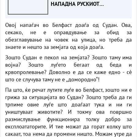
НАПАДНА РУСКИОТ
WILDBERRIES
Овој напаѓач во Белфаст доаѓа од Судан. Ова,
секако, не е оправдување за обид за
обезглавување на човек на улица, но треба да
знаете и нешто за земјата од која доаѓа.
Зошто Судан е пекол на земјата? Зошто таму има
војна? Зошто луѓето бегаат од беда и
крвопролевање? Доволно е да се каже едно - сè
што се случува таму не е „домородно“!
Па што, ќе речат лутите луѓе во Белфаст, зошто ни е
грижа за ситуацијата во Судан? Зошто треба да ги
трпиме овие луѓе што доаѓаат тука и ни ги
уништуваат животите? И токму ова површно
размислување функционира толку добро за
експлоататорите. И тие можат да горат колку што
сакаат, тоа нема да промени ништо. Можам утре да