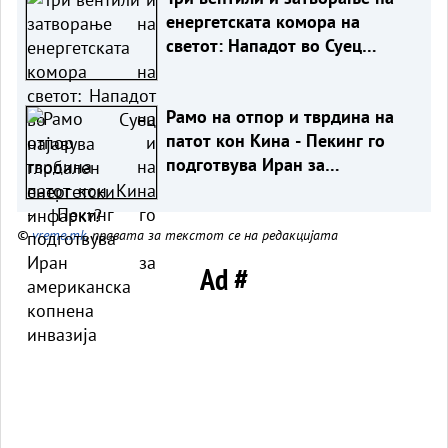
енергетската комора на
светот: Нападот во Суец
најавува глобален енергетски
инфаркт?
Рамо на отпор и тврдина на
патот кон Кина - Пекинг го
подготвува Иран за
американска копнена
инвазија
©
vreme.mk
, правата за текстот се на редакцијата
Ad #