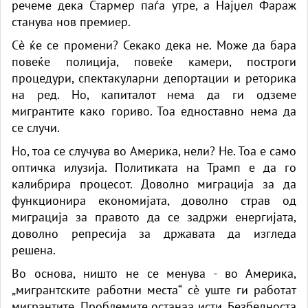
речеме дека Стармер паѓа утре, а Најџел Фараж
станува нов премиер.
Сè ќе се промени? Секако дека не. Може да бара
повеќе полиција, повеќе камери, построги
процедури, спектакуларни депортации и реторика
на ред. Но, капиталот нема да ги одземе
мигрантите како гориво. Тоа едноставно нема да
се случи.
Но, тоа се случува во Америка, нели? Не. Тоа е само
оптичка илузија. Политиката на Трамп е да го
калибрира процесот. Доволно миграција за да
функционира економијата, доволно страв од
миграција за правото да се задржи енергијата,
доволно репресија за државата да изгледа
решена.
Во основа, ништо не се менува - во Америка,
„мигрантските работни места“ сè уште ги работат
мигрантите. Проблемите останаа исти. Безбедноста