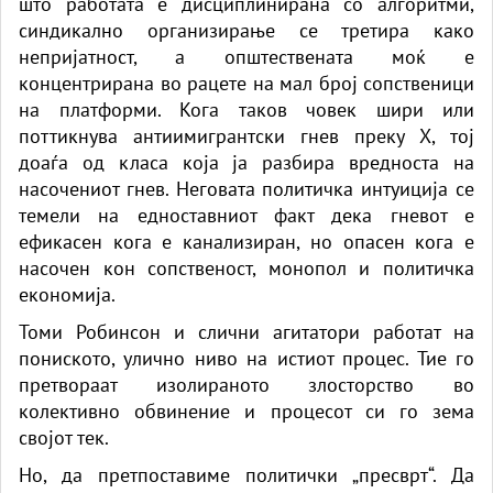
што работата е дисциплинирана со алгоритми,
синдикално организирање се третира како
непријатност, а општествената моќ е
концентрирана во рацете на мал број сопственици
на платформи. Кога таков човек шири или
поттикнува антиимигрантски гнев преку X, тој
доаѓа од класа која ја разбира вредноста на
насочениот гнев. Неговата политичка интуиција се
темели на едноставниот факт дека гневот е
ефикасен кога е канализиран, но опасен кога е
насочен кон сопственост, монопол и политичка
економија.
Томи Робинсон и слични агитатори работат на
пониското, улично ниво на истиот процес. Тие го
претвораат изолираното злосторство во
колективно обвинение и процесот си го зема
својот тек.
Но, да претпоставиме политички „пресврт“. Да