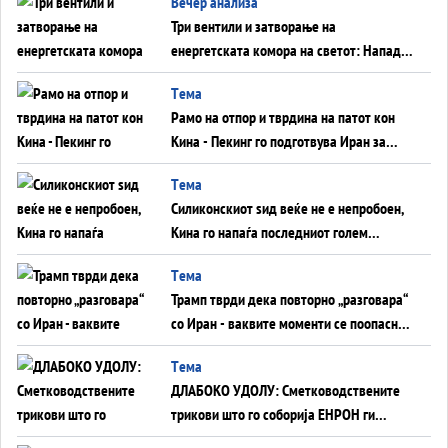
Вечер анализа
Три вентили и затворање на
енергетската комора на светот: Нападот
во Суец најавува глобален енергетски
Tема
инфаркт?
Рамо на отпор и тврдина на патот кон
Кина - Пекинг го подготвува Иран за
американска копнена инвазија
Tема
Силиконскиот ѕид веќе не е непробоен,
Кина го напаѓа последниот голем
монопол на Западот?
Tема
Трамп тврди дека повторно „разговара“
со Иран - ваквите моменти се поопасни
од отворените закани
Tема
ДЛАБОКО УДОЛУ: Сметководствените
трикови што го соборија ЕНРОН ги
применуваат гигантите за ВИ