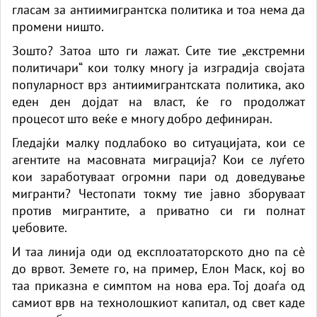
гласам за антиимигрантска политика и тоа нема да
промени ништо.
Зошто? Затоа што ги лажат. Сите тие „екстремни
политичари“ кои толку многу ја изградија својата
популарност врз антиимигрантската политика, ако
еден ден дојдат на власт, ќе го продолжат
процесот што веќе е многу добро дефиниран.
Гледајќи малку подлабоко во ситуацијата, кои се
агентите на масовната миграција? Кои се луѓето
кои заработуваат огромни пари од доведување
мигранти? Честопати токму тие јавно зборуваат
против мигрантите, а приватно си ги полнат
џебовите.
И таа линија оди од експлоататорското дно па сè
до врвот. Земете го, на пример, Елон Маск, кој во
таа приказна е симптом на нова ера. Тој доаѓа од
самиот врв на технолошкиот капитал, од свет каде