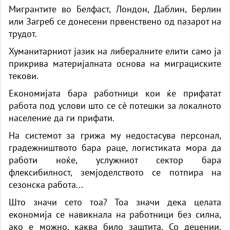
Мигрантите во Белфаст, Лондон, Даблин, Берлин
или Загреб се донесени првенствено од пазарот на
трудот.
Хуманитарниот јазик на либералните елити само ја
прикрива материјалната основа на миграциските
текови.
Економијата бара работници кои ќе прифатат
работа под услови што се сè потешки за локалното
население да ги прифати.
На системот за грижа му недостасува персонал,
градежништвото бара раце, логистиката мора да
работи ноќе, услужниот сектор бара
флексибилност, земјоделството се потпира на
сезонска работа...
Што значи сето тоа? Тоа значи дека целата
економија се навикнала на работници без силна,
ако е можно, каква било заштита. Со децении,