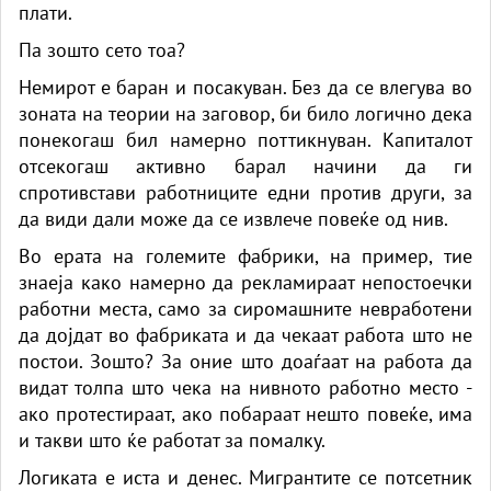
плати.
Па зошто сето тоа?
Немирот е баран и посакуван. Без да се влегува во
зоната на теории на заговор, би било логично дека
понекогаш бил намерно поттикнуван. Капиталот
отсекогаш активно барал начини да ги
спротивстави работниците едни против други, за
да види дали може да се извлече повеќе од нив.
Во ерата на големите фабрики, на пример, тие
знаеја како намерно да рекламираат непостоечки
работни места, само за сиромашните невработени
да дојдат во фабриката и да чекаат работа што не
постои. Зошто? За оние што доаѓаат на работа да
видат толпа што чека на нивното работно место -
ако протестираат, ако побараат нешто повеќе, има
и такви што ќе работат за помалку.
Логиката е иста и денес. Мигрантите се потсетник