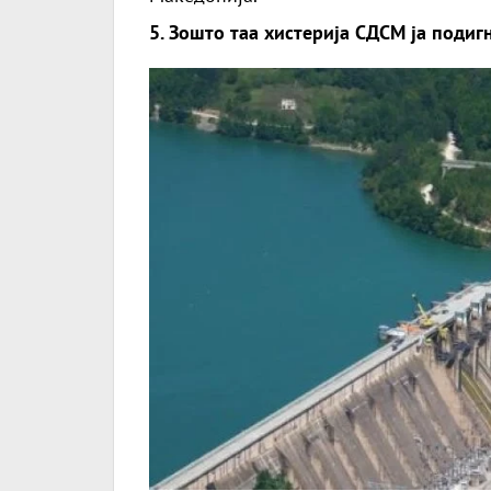
5. Зошто таа хистерија СДСМ ја подиг