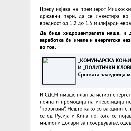
Преку изјава на премиерот Мицкоски
државни пари, да се инвестира во 
вредност од 1,2 до 1,5 милијарди евра
Да биде хидроцентралата наша, и 
заработка би имале и енергетска нез
во тоа.
„КОМУЊАРСКА КОЊИ
И „ПОЛИТИЧКИ КЛОВН
Српската зааедница м
возврати жестоко на
Филипче по нападот в
И СДСМ имаше план за истиот енергетс
Стоилковиќ“
почна и промоција на иневстиција н
“провизии“. Нешто како со вакцините,
се од Русија и Кина но, кога се поја
милиони долари за псоердување, одед