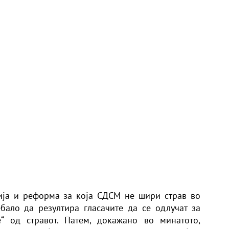
ција и реформа за која СДСМ не шири страв во
ребало да резултира гласачите да се одлучат за
“ од стравот. Патем, докажано во минатото,