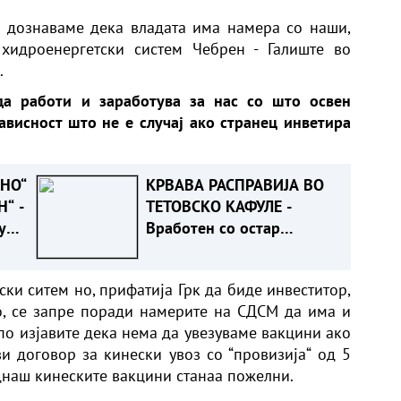
 дознаваме дека владата има намера со наши,
хидроенергетски систем Чебрен - Галиште во
.
да работи и заработува за нас со што освен
ависност што не е случај ако странец инветира
НО“
КРВАВА РАСПРАВИЈА ВО
“ -
ТЕТОВСКО КАФУЛЕ -
у
Вработен со остар
предмет повредил гостин
рз
ки ситем но, прифатија Грк да биде инвеститор,
о, се запре поради намерите на СДСМ да има и
 по изјавите дека нема да увезуваме вакцини ако
ви договор за кинески увоз со “провизија“ од 5
наш кинеските вакцини станаа пожелни.