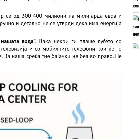
ар се од 300-400 милиони па милијарда евра и
тручно и детално не се утврди дека има енергија
 нашата вода“.
Вака некои ги плаше луѓето со
 телевизија и со мобилните телефони кои ќе го
. За наша среќа тие бајачки не беа во право. Не