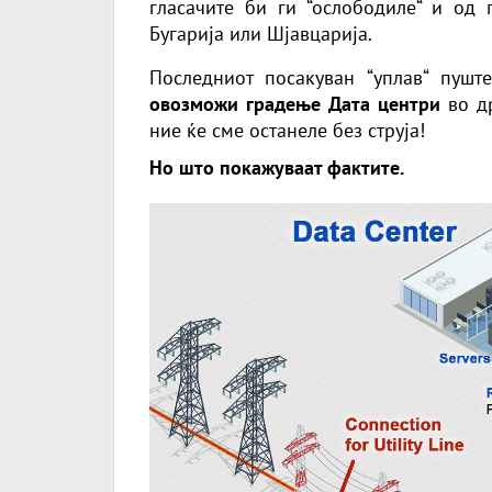
гласачите би ги “ослободиле“ и од 
Бугарија или Шјавцарија.
Последниот посакуван “уплав“ пу
овозможи градење Дата центри
во др
ние ќе сме останеле без струја!
Но што покажуваат фактите.