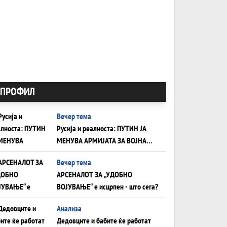
ПРОФИЛ
Вечер тема
Русија и реалноста: ПУТИН ЈА
МЕНУВА АРМИЈАТА ЗА ВОЈНА
ШТО ОСТАНУВА БЕЗ ФРОНТ
Вечер тема
АРСЕНАЛОТ ЗА „УДОБНО
ВОЈУВАЊЕ“ е исцрпен - што сега?
Анализа
Дедовците и бабите ќе работат