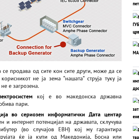
аа се продава од сите кон сите други, може да се
орисникот не ја зема “нашата“ струја туку ја
 не е загрозена.
лектросистем
кој е во македонска државна
добива пари.
иција во сериозен информатички Дата центар
ен и интернет потенцијал на државата, склучува
ибутер (во случајов ЕВН) кој му гарантира
трујата ќе ја купи од Македонија, Босна или