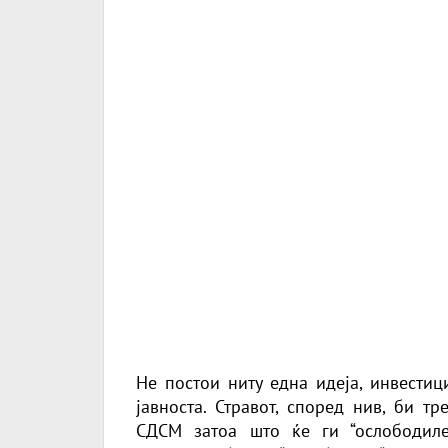
Не постои ниту една идеја, инвести
јавноста. Стравот, според нив, би т
СДСМ затоа што ќе ги “ослободиле