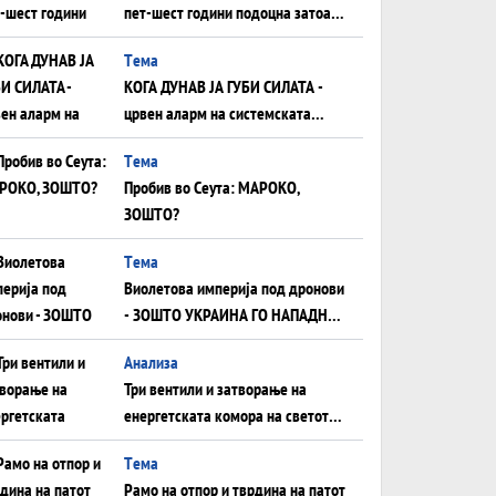
пет-шест години подоцна затоа
што НЕМААТ ВНУЦИ ДА ГИ
Tема
ЗАМЕНАТ
КОГА ДУНАВ ЈА ГУБИ СИЛАТА -
црвен аларм на системската
плоча од јужна Германија до
Tема
Црното Море...
Пробив во Сеута: МАРОКО,
ЗОШТО?
Tема
Виолетова империја под дронови
- ЗОШТО УКРАИНА ГО НАПАДНА
РУСКИОТ WILDBERRIES
Aнализа
Три вентили и затворање на
енергетската комора на светот:
Нападот во Суец најавува
Tема
глобален енергетски инфаркт?
Рамо на отпор и тврдина на патот