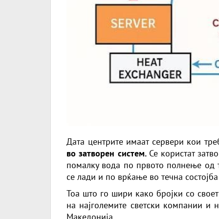
Дата центрите имаат сервери кои тре
во затворен систем.
Се користат затв
помалку вода по првото полнење од т
се лади и по врќање во течна состојба
Тоа што го шири како бројки со свое
на најголемите светски компании и н
Македонија.