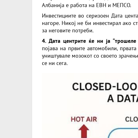
Албанија е работа на ЕВН и МЕПСО.
Инвестициите во серизоен Дата цент
нагоре. Никој не би инвестирал ако с
за неговите потреби.
4. Дата центрите ќе ни ја “трошеле
појава на првите автомобили, првата
уништувале мозокот со своето зрачење
се ни сега.