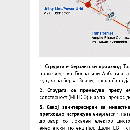
1. Струјата е берзантски производ
. Т
произведе во Босна или Албанија а к
купува на берза. Значи, “нашата“ струја
2. Струјата се пренесува преку е
сопственост (МЕПСО) и за тој пренос 
3. Секој заинтересиран за инвест
претходно истражува
енергетски, пат
договор со локален електро дистр
енергетски потенцијал. Дали ЕВН с