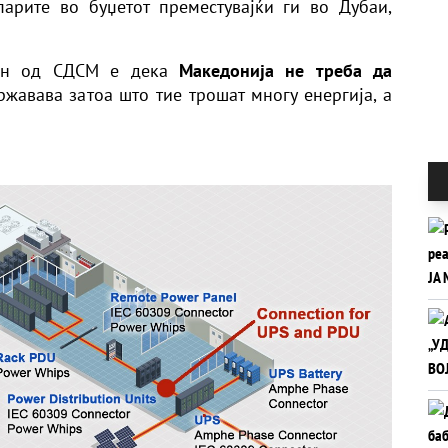
парите во буџетот преместувајќи ги во Дубаи,
штен од СДСМ е дека
Македонија не треба да
жавава затоа што тие трошат многу енергија, а