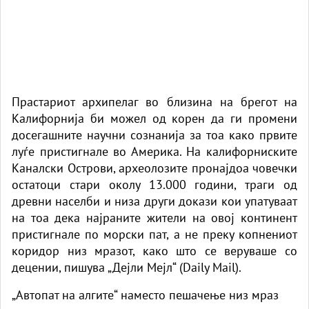
Прастариот архипелаг во близина на брегот на
Калифорнија би можел од корен да ги промени
досегашните научни сознанија за тоа како првите
луѓе пристигнале во Америка. На калифорниските
Каналски Острови, археолозите пронајдоа човечки
остатоци стари околу 13.000 години, траги од
древни населби и низа други докази кои упатуваат
на тоа дека најраните жители на овој континент
пристигнале по морски пат, а не преку копнениот
коридор низ мразот, како што се веруваше со
децении, пишува
„Дејли Мејл“ (Daily Mail)
.
„Автопат на алгите“ наместо пешачење низ мраз