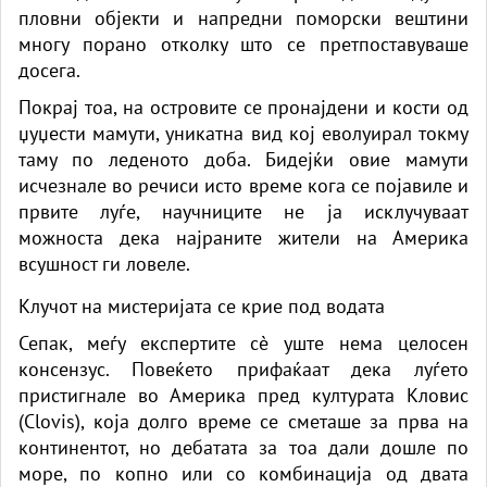
пловни објекти и напредни поморски вештини
многу порано отколку што се претпоставуваше
досега.
Покрај тоа, на островите се пронајдени и кости од
џуџести мамути, уникатна вид кој еволуирал токму
таму по леденото доба. Бидејќи овие мамути
исчезнале во речиси исто време кога се појавиле и
првите луѓе, научниците не ја исклучуваат
можноста дека најраните жители на Америка
всушност ги ловеле.
Клучот на мистеријата се крие под водата
Сепак, меѓу експертите сè уште нема целосен
консензус. Повеќето прифаќаат дека луѓето
пристигнале во Америка пред културата Кловис
(Clovis), која долго време се сметаше за прва на
континентот, но дебатата за тоа дали дошле по
море, по копно или со комбинација од двата