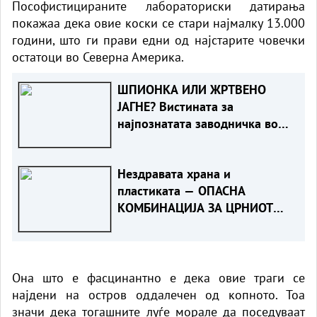
Пософистицираните лабораториски датирања
покажаа дека овие коски се стари најмалку 13.000
години, што ги прави едни од најстарите човечки
остатоци во Северна Америка.
ШПИОНКА ИЛИ ЖРТВЕНО
ЈАГНЕ? Вистината за
најпознатата заводничка во
историјата
Нездравата храна и
пластиката — ОПАСНА
КОМБИНАЦИЈА ЗА ЦРНИОТ
ДРОБ
Она што е фасцинантно е дека овие траги се
најдени на остров оддалечен од копното. Тоа
значи дека тогашните луѓе морале да поседуваат