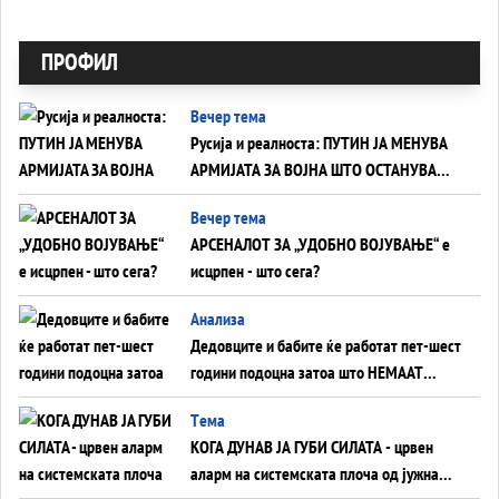
ПРОФИЛ
Вечер тема
Русија и реалноста: ПУТИН ЈА МЕНУВА
АРМИЈАТА ЗА ВОЈНА ШТО ОСТАНУВА
БЕЗ ФРОНТ
Вечер тема
АРСЕНАЛОТ ЗА „УДОБНО ВОЈУВАЊЕ“ е
исцрпен - што сега?
Анализа
Дедовците и бабите ќе работат пет-шест
години подоцна затоа што НЕМААТ
ВНУЦИ ДА ГИ ЗАМЕНАТ
Tема
КОГА ДУНАВ ЈА ГУБИ СИЛАТА - црвен
аларм на системската плоча од јужна