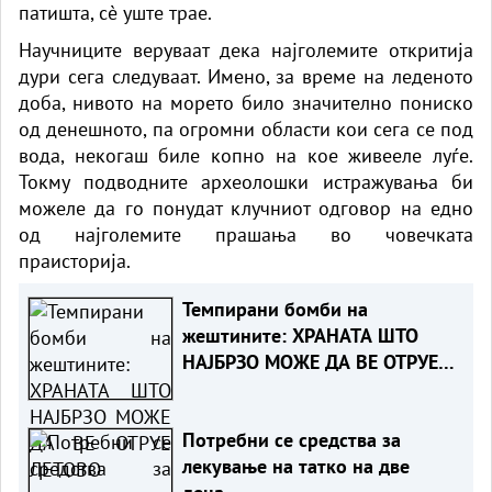
патишта, сè уште трае.
Научниците веруваат дека најголемите откритија
дури сега следуваат. Имено, за време на леденото
доба, нивото на морето било значително пониско
од денешното, па огромни области кои сега се под
вода, некогаш биле копно на кое живееле луѓе.
Токму подводните археолошки истражувања би
можеле да го понудат клучниот одговор на едно
од најголемите прашања во човечката
праисторија.
Темпирани бомби на
жештините: ХРАНАТА ШТО
НАЈБРЗО МОЖЕ ДА ВЕ ОТРУЕ
ЛЕТОВО
Потребни се средства за
лекување на татко на две