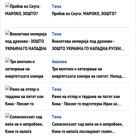
Германија до Црното Море...
Tема
Пробив во Сеута: МАРОКО, ЗОШТО?
Tема
Виолетова империја под дронови -
ЗОШТО УКРАИНА ГО НАПАДНА РУСКИОТ
WILDBERRIES
Aнализа
Три вентили и затворање на
енергетската комора на светот: Нападот
во Суец најавува глобален енергетски
Tема
инфаркт?
Рамо на отпор и тврдина на патот кон
Кина - Пекинг го подготвува Иран за
американска копнена инвазија
Tема
Силиконскиот ѕид веќе не е непробоен,
Кина го напаѓа последниот голем