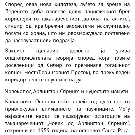
Според оваа нова хипотеза, луѓето за време на
Леденото доба пловеле долж пацифичкиот брег
користејќи го таканаречениот „автопат на алгите“,
синџир од крајбрежни екосистеми исклучително
богати со храна, што им овозможувало постепено
да населуваат нови подрачја.
Ваквиот сценарио целосно ја урива
општоприфатената теорија според која првите
доселеници од Сибир го преминале тогашниот
копнен мост (Беринговиот Проток), па преку леден
коридор пеш се спуштиле на југ.
Човекот од Арлингтон Спрингс и џуџестите мамути
Каналските Острови веќе повеќе од еден век го
привлекуваат вниманието на научниците. Меѓу
најважните наоди се издвојуваат остатоците на
таканаречениот „Човек од Арлингтон Спрингс“,
откриени во 1959 година на островот Санта Роса.