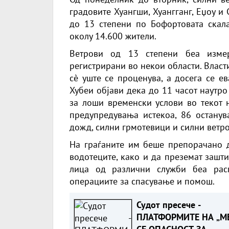
градовите Хуангши, Хуангганг, Еџоу и 
до 13 степени по Бофортовата скал
околу 14.600 жители.
Ветрови од 13 степени беа изме
регистрирани во некои области. Власт
сè уште се проценува, а досега се е
Хубеи објави дека до 11 часот наутр
за лоши временски услови во текот 
предупредувања истекоа, 86 останув
дожд, силни грмотевици и силни ветро
На граѓаните им беше препорачано д
водотеците, како и да преземат зашт
лица од различни служби беа расп
операциите за спасување и помош.
Судот пресече -
ПЛАТФОРМИТЕ НА „МЕ