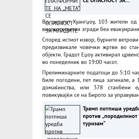
СЕ ОПАСНОСТ ЗА
МЛАДИТЕ
Во округот Хуангџоу, 103 жители од
високоризични згради беа евакуирани
Според истиот извор, бурните ветрови
предизвикале човечки жртви во ста
објекти. Градот Еџоу активирал црве
во понеделник во 19:00 часот.
Прелиминарните податоци до 5:10 час
биле погодени, пет лица загинале, а
домаќинства, или 378 станбени е
повикувајќи се на Бирото за управува
Трамп потпиша уредб
против „породилниот
туризам“