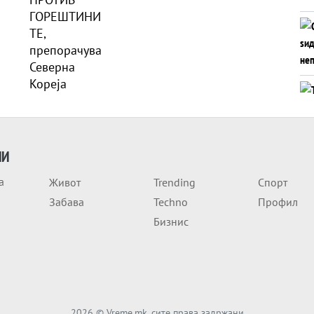
ИИ
а
Живот
Trending
Спорт
Забава
Techno
Профил
Бизнис
2026
© Vreme.mk, сите права задржани