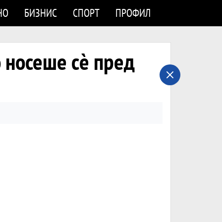
НО
БИЗНИС
СПОРТ
ПРОФИЛ
 носеше сè пред