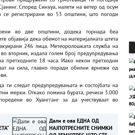
Сјанинг. Според Синхуа, налети на ветер од осум
а се регистрирани во 53 општини, што погоди
рени во две општини, додека торнада беа
ите објавија дека обемот на материјалната штета
вакуирани 246 лица. Метеоролошката служба на
о во вторник, издала голем број предупредувања
на претходните 18 часа. Иако некои претходни
аат на сила, главно поради обилни врнежи од
ви.
а ги следат предупредувањата и состојбата на
итни мерки. Откако помина бурата, речиси 3.000
оредени во Хуангганг за да учествуваат во
Дали е ова ЕДНА ОД
ТА“
НАЈПОТРЕСНИТЕ СНИМКИ