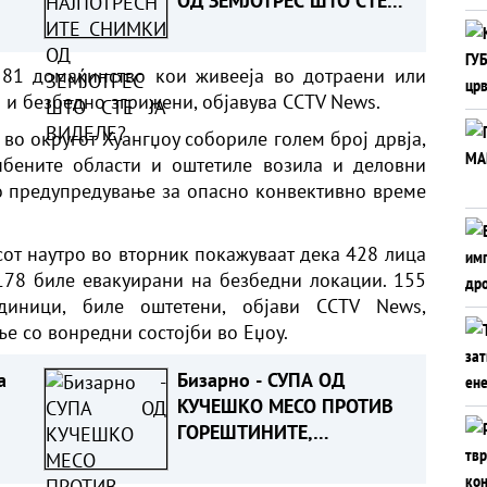
ОД ЗЕМЈОТРЕС ШТО СТЕ
ЈА ВИДЕЛЕ?
 81 домаќинство кои живееја во дотраени или
 и безбедно згрижени, објавува CCTV News.
 во округот Хуангџоу собориле голем број дрвја,
нбените области и оштетиле возила и деловни
но предупредување за опасно конвективно време
от наутро во вторник покажуваат дека 428 лица
 178 биле евакуирани на безбедни локации. 155
диници, биле оштетени, објави CCTV News,
ње со вонредни состојби во Еџоу.
а
Бизарно - СУПА ОД
КУЧЕШКО МЕСО ПРОТИВ
ГОРЕШТИНИТЕ,
препорачува Северна
Кореја