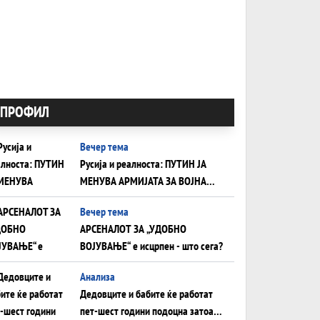
ПРОФИЛ
Вечер тема
Русија и реалноста: ПУТИН ЈА
МЕНУВА АРМИЈАТА ЗА ВОЈНА
ШТО ОСТАНУВА БЕЗ ФРОНТ
Вечер тема
АРСЕНАЛОТ ЗА „УДОБНО
ВОЈУВАЊЕ“ е исцрпен - што сега?
Анализа
Дедовците и бабите ќе работат
пет-шест години подоцна затоа