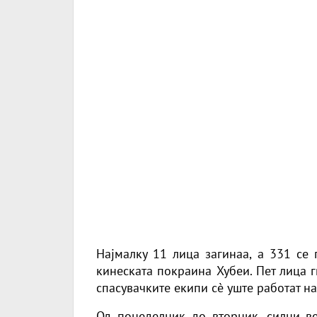
Најмалку 11 лица загинаа, а 331 се
кинеската покраина Хубеи. Пет лица г
спасувачките екипи сè уште работат на
Од понеделник до вторник, силни в