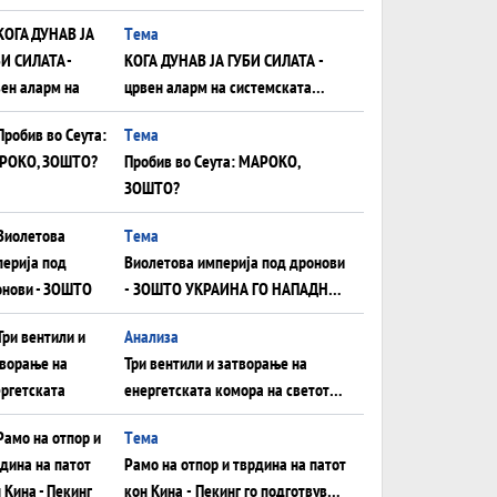
што НЕМААТ ВНУЦИ ДА ГИ
Tема
ЗАМЕНАТ
КОГА ДУНАВ ЈА ГУБИ СИЛАТА -
црвен аларм на системската
плоча од јужна Германија до
Tема
Црното Море...
Пробив во Сеута: МАРОКО,
ЗОШТО?
Tема
Виолетова империја под дронови
- ЗОШТО УКРАИНА ГО НАПАДНА
РУСКИОТ WILDBERRIES
Aнализа
Три вентили и затворање на
енергетската комора на светот:
Нападот во Суец најавува
Tема
глобален енергетски инфаркт?
Рамо на отпор и тврдина на патот
кон Кина - Пекинг го подготвува