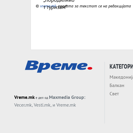
©
vreme.mk
, правата за текстот се на редакцијата
КАТЕГОР
Македониј
Балкан
Свет
Vreme.mk
Maxmedia Group:
е дел од
Vecer.mk
,
Vesti.mk
, и
Vreme.mk