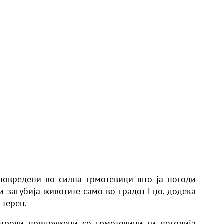
 повредени во силна грмотевици што ја погоди
и загубија животите само во градот Еџо, додека
 терен.
етрови придружени со грмотевици ги погодија