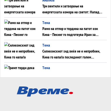
Три вентили и затворање на
енергетската комора на светот: Нападот
во Суец најавува глобален енергетски
Tема
инфаркт?
Рамо на отпор и тврдина на патот кон
Кина - Пекинг го подготвува Иран за
американска копнена инвазија
Tема
Силиконскиот ѕид веќе не е непробоен,
Кина го напаѓа последниот голем
монопол на Западот?
Tема
Трамп тврди дека повторно „разговара“
со Иран - ваквите моменти се поопасни
од отворените закани
Tема
ДЛАБОКО УДОЛУ: Сметководствените
трикови што го соборија ЕНРОН ги
применуваат гигантите за ВИ