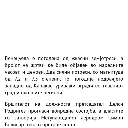
Венецуела е погодена од ужасни земјотреси, а
бројот на жртви ќе биде објавен во наредните
часови и денови. Два силни потреси, со магнитуда
од 7,2 и 7,5 степени, го погодија подрачјето
западно од Каракас, уривајќи згради во главниот
град и околните региони.
Вршителот на должноста претседател Делси
Родригез прогласи вонредна состојба, а властите
го затворија Меѓународниот аеродром Симон
Боливар откако претрпе штета.