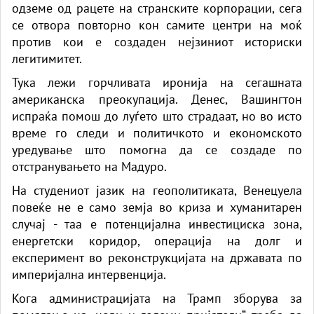
одземе од рацете на странските корпорации, сега
се отвора повторно кон самите центри на моќ
против кои е создаден нејзиниот историски
легитимитет.
Тука лежи горчливата иронија на сегашната
американска преокупација. Денес, Вашингтон
испраќа помош до луѓето што страдаат, но во исто
време го следи и политичкото и економското
уредување што помогна да се создаде по
отстранувањето на Мадуро.
На студениот јазик на геополитиката, Венецуела
повеќе не е само земја во криза и хуманитарен
случај - таа е потенцијална инвестициска зона,
енергетски коридор, операција на долг и
експеримент во реконструкцијата на државата по
империјална интервенција.
Кога администрацијата на Трамп зборува за