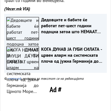
траат со години во Венецуела.
(Vecer.mk
VIA)
Дедовците и бабите ќе
работат пет-шест години
подоцна затоа што НЕМААТ
ВНУЦИ ДА ГИ ЗАМЕНАТ
КОГА ДУНАВ ЈА ГУБИ СИЛАТА -
црвен аларм на системската
плоча од јужна Германија до
Црното Море...
©
vreme.mk
, правата за текстот се на редакцијата
Ad #