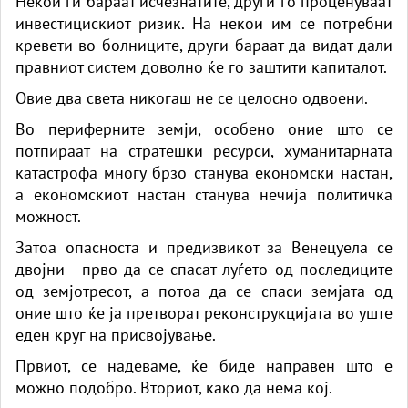
Некои ги бараат исчезнатите, други го проценуваат
инвестицискиот ризик. На некои им се потребни
кревети во болниците, други бараат да видат дали
правниот систем доволно ќе го заштити капиталот.
Овие два света никогаш не се целосно одвоени.
Во периферните земји, особено оние што се
потпираат на стратешки ресурси, хуманитарната
катастрофа многу брзо станува економски настан,
а економскиот настан станува нечија политичка
можност.
Затоа опасноста и предизвикот за Венецуела се
двојни - прво да се спасат луѓето од последиците
од земјотресот, а потоа да се спаси земјата од
оние што ќе ја претворат реконструкцијата во уште
еден круг на присвојување.
Првиот, се надеваме, ќе биде направен што е
можно подобро. Вториот, како да нема кој.