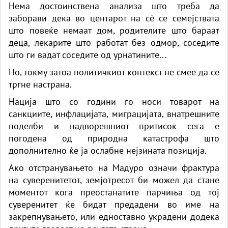
Нема достоинствена анализа што треба да
заборави дека во центарот на сè се семејствата
што повеќе немаат дом, родителите што бараат
деца, лекарите што работат без одмор, соседите
што ги вадат соседите од урнатините...
Но, токму затоа политичкиот контекст не смее да се
тргне настрана.
Нација што со години го носи товарот на
санкциите, инфлацијата, миграцијата, внатрешните
поделби и надворешниот притисок сега е
погодена од природна катастрофа што
дополнително ќе ја ослабне нејзината позиција.
Ако отстранувањето на Мадуро означи фрактура
на суверенитетот, земјотресот би можел да стане
моментот кога преостанатите парчиња од тој
суверенитет ќе бидат предадени во име на
закрепнувањето, или едноставно украдени додека