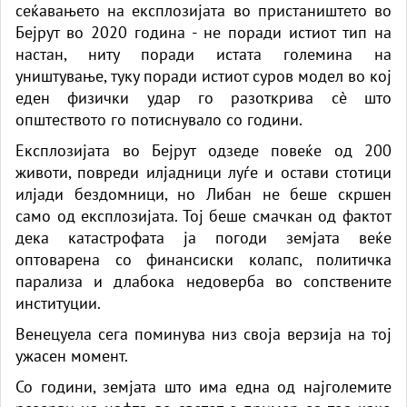
сеќавањето на експлозијата во пристаништето во
Бејрут во 2020 година - не поради истиот тип на
настан, ниту поради истата големина на
уништување, туку поради истиот суров модел во кој
еден физички удар го разоткрива сè што
општеството го потиснувало со години.
Експлозијата во Бејрут одзеде повеќе од 200
животи, повреди илјадници луѓе и остави стотици
илјади бездомници, но Либан не беше скршен
само од експлозијата. Тој беше смачкан од фактот
дека катастрофата ја погоди земјата веќе
оптоварена со финансиски колапс, политичка
парализа и длабока недоверба во сопствените
институции.
Венецуела сега поминува низ своја верзија на тој
ужасен момент.
Со години, земјата што има една од најголемите