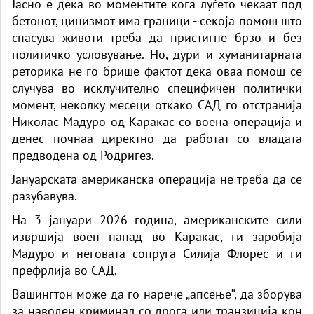
Јасно е дека во моментите кога луѓето чекаат под
бетонот, цинизмот има граници - секоја помош што
спасува животи треба да пристигне брзо и без
политичко условување. Но, дури и хуманитарната
реторика не го брише фактот дека оваа помош се
случува во исклучително специфичен политички
момент, неколку месеци откако САД го отстранија
Николас Мадуро од Каракас со воена операција и
денес почнаа директно да работат со владата
предводена од Родригез.
Јануарската американска операција не треба да се
разубавува.
На 3 јануари 2026 година, американските сили
извршија воен напад во Каракас, ги заробија
Мадуро и неговата сопруга Силија Флорес и ги
префрлија во САД.
Вашингтон може да го нарече „апсење“, да зборува
за наводен криминал со дрога или транзиција кон