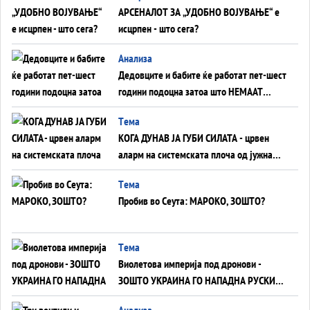
АРСЕНАЛОТ ЗА „УДОБНО ВОЈУВАЊЕ“ е
исцрпен - што сега?
Анализа
Дедовците и бабите ќе работат пет-шест
години подоцна затоа што НЕМААТ
ВНУЦИ ДА ГИ ЗАМЕНАТ
Tема
КОГА ДУНАВ ЈА ГУБИ СИЛАТА - црвен
аларм на системската плоча од јужна
Германија до Црното Море...
Tема
Пробив во Сеута: МАРОКО, ЗОШТО?
Tема
Виолетова империја под дронови -
ЗОШТО УКРАИНА ГО НАПАДНА РУСКИОТ
WILDBERRIES
Aнализа