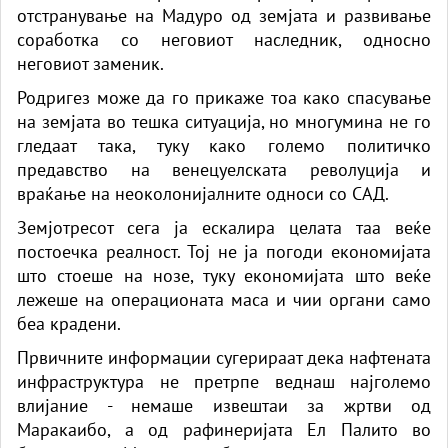
отстранување на Мадуро од земјата и развивање
соработка со неговиот наследник, односно
неговиот заменик.
Родригез може да го прикаже тоа како спасување
на земјата во тешка ситуација, но многумина не го
гледаат така, туку како големо политичко
предавство на венецуелската револуција и
враќање на неоколонијалните односи со САД.
Земјотресот сега ја ескалира целата таа веќе
постоечка реалност. Тој не ја погоди економијата
што стоеше на нозе, туку економијата што веќе
лежеше на операционата маса и чии органи само
беа крадени.
Првичните информации сугерираат дека нафтената
инфраструктура не претрпе веднаш најголемо
влијание - немаше извештаи за жртви од
Маракаибо, а од рафинеријата Ел Палито во