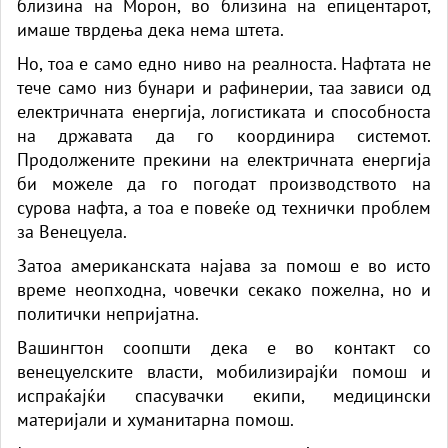
близина на Морон, во близина на епицентарот,
имаше тврдења дека нема штета.
Но, тоа е само едно ниво на реалноста. Нафтата не
тече само низ бунари и рафинерии, таа зависи од
електричната енергија, логистиката и способноста
на државата да го координира системот.
Продолжените прекини на електричната енергија
би можеле да го погодат производството на
сурова нафта, а тоа е повеќе од технички проблем
за Венецуела.
Затоа американската најава за помош е во исто
време неопходна, човечки секако пожелна, но и
политички непријатна.
Вашингтон соопшти дека е во контакт со
венецуелските власти, мобилизирајќи помош и
испраќајќи спасувачки екипи, медицински
материјали и хуманитарна помош.