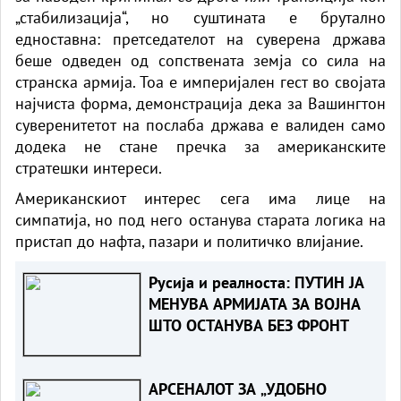
„стабилизација“, но суштината е брутално
едноставна: претседателот на суверена држава
беше одведен од сопствената земја со сила на
странска армија. Тоа е империјален гест во својата
најчиста форма, демонстрација дека за Вашингтон
суверенитетот на послаба држава е валиден само
додека не стане пречка за американските
стратешки интереси.
Американскиот интерес сега има лице на
симпатија, но под него останува старата логика на
пристап до нафта, пазари и политичко влијание.
Русија и реалноста: ПУТИН ЈА
МЕНУВА АРМИЈАТА ЗА ВОЈНА
ШТО ОСТАНУВА БЕЗ ФРОНТ
АРСЕНАЛОТ ЗА „УДОБНО