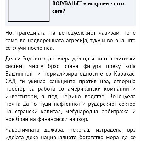
ВОЈУВАЊЕ“ е исцрпен - што
сега?
Но, трагедијата на венецуелскиот чавизам не е
само во надворешната агресија, туку и во она што
се случи после неа.
Делси Родригез, до вчера дел од истиот политички
систем, многу брзо стана фигура преку која
Вашингтон ги нормализира односите со Каракас.
САД ги укинаа санкциите против неа, отворија
простор за работа со американски компании и
инвеститори, а под нејзино водство, Венецуела
почна да го нуди нафтениот и рударскиот сектор
на странски капитал, меѓународна арбитража и
нов бран на финансиски надзор.
Чавeстичната држава, некогаш изградена врз
идејата дека националното богатство мора да се