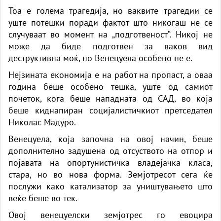
Тоа е голема трагедија, но ваквите трагедии се
уште потешки поради фактот што никогаш не се
случуваат во момент на „подготвеност“. Никој не
може да биде подготвен за ваков вид
деструктивна моќ, но Венецуела особено не е.
Нејзината економија е на работ на пропаст, а оваа
година беше особено тешка, уште од самиот
почеток, кога беше нападната од САД, во која
беше киднапиран социјалистичкиот претседател
Николас Мадуро.
Венецуела, која започна на овој начин, беше
дополнително задушена од отсуството на отпор и
појавата на опортунистичка владејачка класа,
стара, но во нова форма. Земјотресот сега ќе
послужи како катализатор за уништувањето што
веќе беше во тек.
Овој венецуелски земјотрес го евоцира