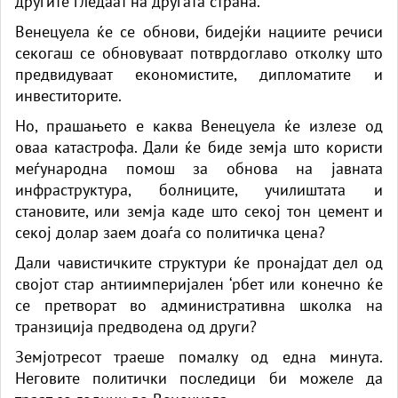
другите гледаат на другата страна.
Венецуела ќе се обнови, бидејќи нациите речиси
секогаш се обновуваат потврдоглаво отколку што
предвидуваат економистите, дипломатите и
инвеститорите.
Но, прашањето е каква Венецуела ќе излезе од
оваа катастрофа. Дали ќе биде земја што користи
меѓународна помош за обнова на јавната
инфраструктура, болниците, училиштата и
становите, или земја каде што секој тон цемент и
секој долар заем доаѓа со политичка цена?
Дали чавистичките структури ќе пронајдат дел од
својот стар антиимперијален ‘рбет или конечно ќе
се претворат во административна школка на
транзиција предводена од други?
Земјотресот траеше помалку од една минута.
Неговите политички последици би можеле да