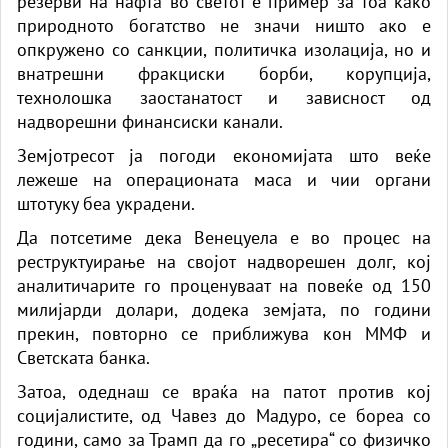
резерви на нафта во светот е пример за тоа како
природното богатство не значи ништо ако е
опкружено со санкции, политичка изолација, но и
внатрешни фракциски борби, корупција,
технолошка заостанатост и зависност од
надворешни финансиски канали.
Земјотресот ја погоди економијата што веќе
лежеше на операционата маса и чии органи
штотуку беа украдени.
Да потсетиме дека Венецуела е во процес на
реструктуирање на својот надворешен долг, кој
аналитичарите го проценуваат на повеќе од 150
милијарди долари, додека земјата, по години
прекин, повторно се приближува кон ММФ и
Светската банка.
Затоа, одеднаш се враќа на патот против кој
социјалистите, од Чавез до Мадуро, се бореа со
години, само за Трамп да го „ресетира“ со физичко