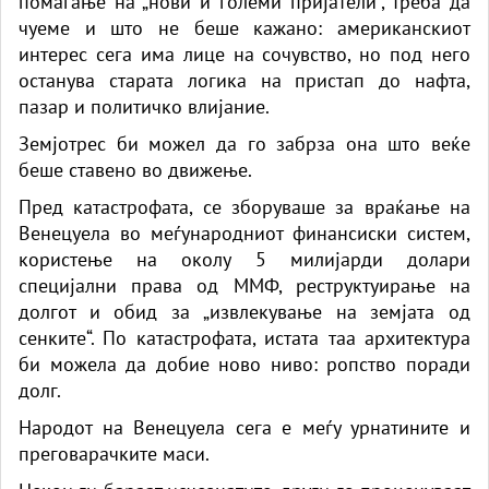
помагање на „нови и големи пријатели“, треба да
чуеме и што не беше кажано: американскиот
интерес сега има лице на сочувство, но под него
останува старата логика на пристап до нафта,
пазар и политичко влијание.
Земјотрес би можел да го забрза она што веќе
беше ставено во движење.
Пред катастрофата, се зборуваше за враќање на
Венецуела во меѓународниот финансиски систем,
користење на околу 5 милијарди долари
специјални права од ММФ, реструктуирање на
долгот и обид за „извлекување на земјата од
сенките“. По катастрофата, истата таа архитектура
би можела да добие ново ниво: ропство поради
долг.
Народот на Венецуела сега е меѓу урнатините и
преговарачките маси.