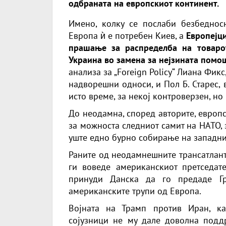
одбраната на европскиот континент.
Имено, колку се послаби безбеднос
Европа ѝ е потребен Киев, а
Европејци
прашање за распределба на товаро
Украина во замена за нејзината помош
анализа за
„Foreign Policy
“ Лиана Фикс
надворешни односи, и Пол Б. Старес,
исто време, за некој контроверзен, но
До неодамна, според авторите, европс
за можноста следниот самит на НАТО, 
уште едно бурно собирање на западни
Раните од неодамнешните трансатлант
ги воведе американскиот претседат
принуди Данска да го предаде Гр
американските трупи од Европа.
Војната на Трамп против Иран, к
сојузници не му дале доволна поддр