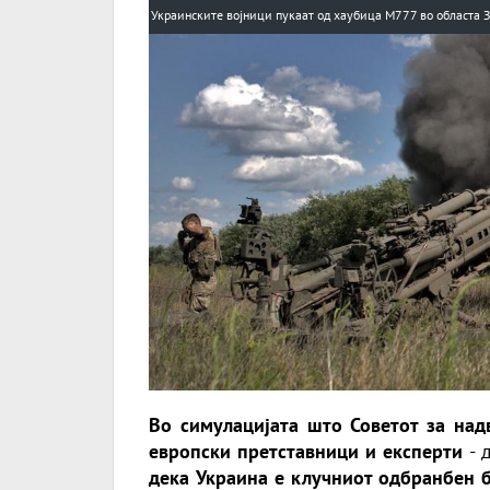
Украинските војници пукаат од хаубица М777 во областа 
Во симулацијата што Советот за на
европски претставници и експерти
- 
дека Украина е клучниот одбранбен 