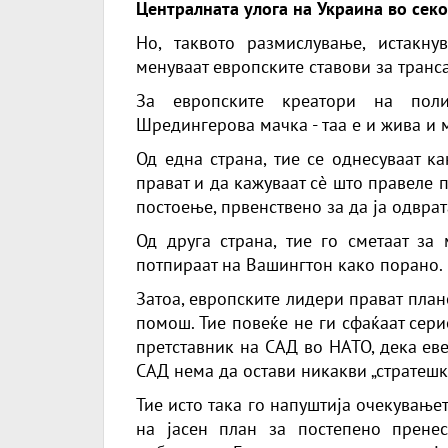
Централната улога на Украина во сек
Но, таквото размислување, истакну
менуваат европските ставови за транса
За европските креатори на поли
Шредингерова мачка - таа е и жива и 
Од една страна, тие се однесуваат к
прават и да кажуваат сè што правеле 
постоење, првенствено за да ја одвра
Од друга страна, тие го сметаат за
потпираат на Вашингтон како порано.
Затоа, европските лидери прават пла
помош. Тие повеќе не ги сфаќаат сери
претставник на САД во НАТО, дека ев
САД нема да остави никакви „стратешк
Тие исто така го напуштија очекување
на јасен план за постепено прене