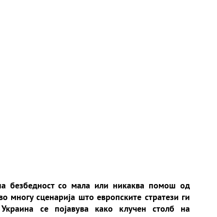
дна безбедност со мала или никаква помош од
о многу сценарија што европските стратези ги
 Украина се појавува како клучен столб на