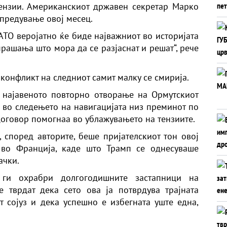
ензии. Американскиот државен секретар Марко
предување овој месец.
АТО веројатно ќе биде најважниот во историјата
рашања што мора да се разјаснат и решат“, рече
конфликт на следниот самит малку се смирија.
 најавеното повторно отворање на Ормутскиот
 во следењето на навигацијата низ преминот по
оговор помогнаа во ублажувањето на тензиите.
според авторите, беше пријателскиот тон овој
 во Франција, каде што Трамп се однесуваше
ачки.
 ги охрабри долгогодишните застапници на
е тврдат дека сето ова ја потврдува трајната
 сојуз и дека успешно е избегната уште една,