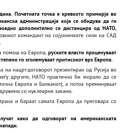
дина.
Почетната точка е кревкото примирје во
канска администрација која се обидува да ги
 воедно дополнително се дистанцира од НАТО,
овниот командант на сојузничките сили на САД
.
на помош на Европа,
руските власти проценуваат
степено го зголемуваат притисокот врз Европа.
ва на нацрт-договорот презентиран од Русија во
меѓу другите, НАТО практично би морало да се
точна Европа и Балканот), а потоа преминуваат
дружени со нуклеарни закани.
трана и бараат самата Европа да преговара со
лучат како да одговорат на американската
напади.