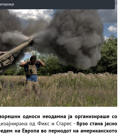
Запорожје
дворешни односи неодамна ја организираше со
дизајнирана од Фикс и Старес -
брзо стана јасно
бедем на Европа во периодот на американското