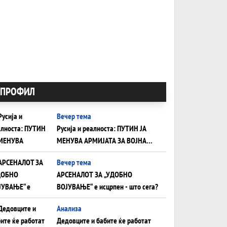
ПРОФИЛ
Вечер тема
Русија и реалноста: ПУТИН ЈА
МЕНУВА АРМИЈАТА ЗА ВОЈНА
ШТО ОСТАНУВА БЕЗ ФРОНТ
Вечер тема
АРСЕНАЛОТ ЗА „УДОБНО
ВОЈУВАЊЕ“ е исцрпен - што сега?
Анализа
Дедовците и бабите ќе работат