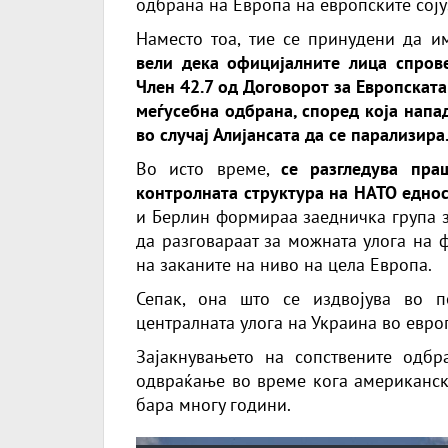
одбрана на Европа на европските сој
Наместо тоа, тие се принудени да и
вели дека официјалните лица спров
Член 42.7 од Договорот за Европската
меѓусебна одбрана, според која напад
во случај Алијансата да се парализира
Во исто време,
се разгледува пр
контролната структура на НАТО едно
и Берлин формираа заедничка група з
да разговараат за можната улога на 
на заканите на ниво на цела Европа.
Сепак, она што се издвојува во 
централната улога на Украина во евро
Зајакнувањето на сопствените одбр
одвраќање во време кога американска
бара многу години.