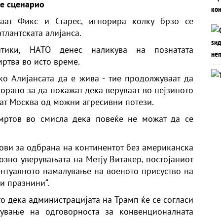
ое сценарио
ваат Фикс и Старес, игнорира колку брзо се
тлантската алијанса.
тики, НАТО денес наликува на познатата
мртва во исто време.
ако Алијансата да е жива - тие продолжуваат да
порано за да покажат дека веруваат во нејзиното
тат Москва од можни агресивни потези.
 мртов во смисла дека повеќе не можат да се
нови за одбрана на континентот без американска
озно уверувањата на Метју Витакер, постојаниот
ентуалното намалување на военото присуство на
и празнини“.
то дека администрацијата на Трамп ќе се согласи
сување на одговорноста за конвенционалната