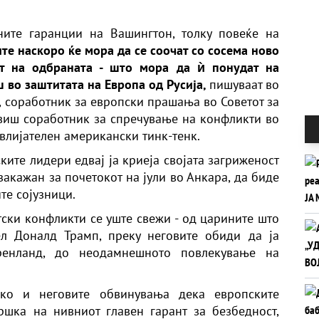
ните гаранции на Вашингтон, толку повеќе на
те наскоро ќе мора да се соочат со сосема ново
т на одбраната - што мора да ѝ понудат на
 во заштитата на Европа од Русија,
пишуваат во
, соработник за европски прашања во Советот за
 виш соработник за спречување на конфликти во
 влијателен американски тинк-тенк.
ките лидери едвај ја криеја својата загриженост
закажан за почетокот на јули во Анкара, да биде
те сојузници.
ски конфликти се уште свежи - од царините што
ел Доналд Трамп, преку неговите обиди да ја
енланд, до неодамнешното повлекување на
ако и неговите обвинувања дека европските
шка на нивниот главен гарант за безбедност,