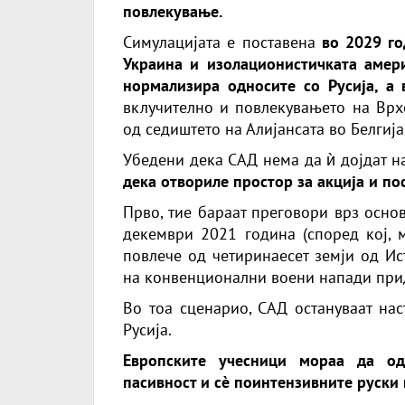
повлекување.
Симулацијата е поставена
во 2029 го
Украина и изолационистичката амери
нормализира односите со Русија, а
вклучително и повлекувањето на Врх
од седиштето на Алијансата во Белгија
Убедени дека САД нема да ѝ дојдат 
дека отвориле простор за акција и по
Прво, тие бараат преговори врз осно
декември 2021 година (според кој, 
повлече од четиринаесет земји од Ис
на конвенционални воени напади при
Во тоа сценарио, САД остануваат нас
Русија.
Европските учесници мораа да од
пасивност и сè поинтензивните руски 