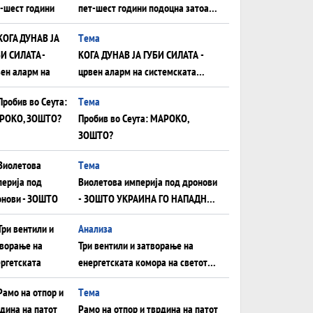
пет-шест години подоцна затоа
што НЕМААТ ВНУЦИ ДА ГИ
Tема
ЗАМЕНАТ
КОГА ДУНАВ ЈА ГУБИ СИЛАТА -
црвен аларм на системската
плоча од јужна Германија до
Tема
Црното Море...
Пробив во Сеута: МАРОКО,
ЗОШТО?
Tема
Виолетова империја под дронови
- ЗОШТО УКРАИНА ГО НАПАДНА
РУСКИОТ WILDBERRIES
Aнализа
Три вентили и затворање на
енергетската комора на светот:
Нападот во Суец најавува
Tема
глобален енергетски инфаркт?
Рамо на отпор и тврдина на патот