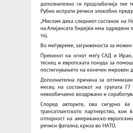
дополнително ги продлабочија тие т
Рубио испрати речиси злокобно преду
„Мислам дека следниот состанок на Н
на Алијансата бидејќи има одредени п
тој.
Во меѓувреме, загриженоста за можен 
Прекинот на огнот меѓу САД и Иран,
теснец и европската понуда за помош
постигнувањето на конечен мировен д
Дополнителна причина за оптимизам, 
месец на состанокот на групата Г7
невообичаено воздржано и соработув
Според авторите, ова сигурно ќе
трансатлантското партнерство, кои ќ
отпорност на американско-европскиот
речиси фатална, криза во НАТО.