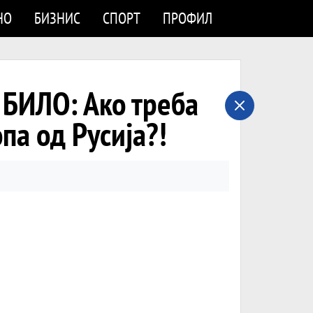
НО
БИЗНИС
СПОРТ
ПРОФИЛ
БИЛО: Ако треба
па од Русија?!