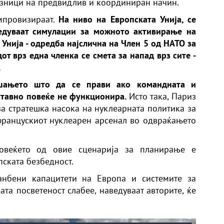
узници на предвидлив и координиран начин.
мпровизираат.
На ниво на Европската Унија, се
едуваат симулации за можното активирање на
 Унија - одредба најслична на Член 5 од НАТО за
от врз една членка се смета за напад врз сите -
.
ашањето што да се прави ако командната и
ставно повеќе не функционира.
Исто така, Париз
а стратешка насока на нуклеарната политика за
францускиот нуклеарен арсенал во одвраќањето
повеќето од овие сценарија за планирање е
пската безбедност.
анбени капацитети на Европа и системите за
та посветеност слабее, наведуваат авторите, ќе