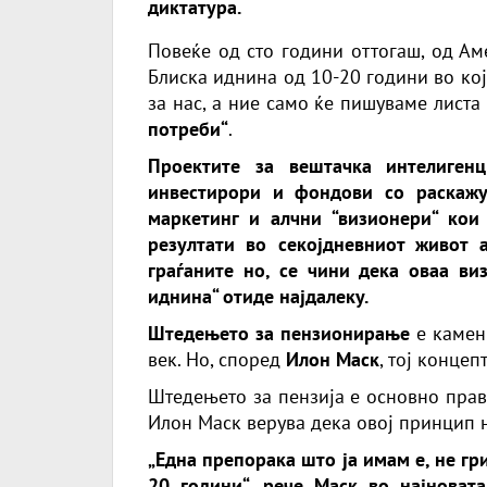
диктатура.
Повеќе од сто години оттогаш, од Ам
Блиска иднина од 10-20 години во кој
за нас, а ние само ќе пишуваме листа
потреби“
.
Проектите за вештачка интелиген
инвестирори и фондови со раскажу
маркетинг и алчни “визионери“ кои
резултати во секојдневниот живот 
граѓаните но, се чини дека оваа ви
иднина“ отиде најдалеку.
Штедењето за пензионирање
е камен
век. Но, според
Илон Маск
, тој концеп
Штедењето за пензија е основно прав
Илон Маск верува дека овој принцип 
„Една препорака што ја имам е, не г
20 години“, рече Маск во најновата