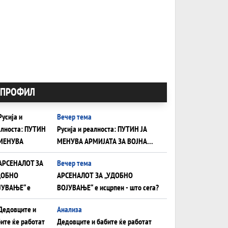
ПРОФИЛ
Вечер тема
Русија и реалноста: ПУТИН ЈА
МЕНУВА АРМИЈАТА ЗА ВОЈНА
ШТО ОСТАНУВА БЕЗ ФРОНТ
Вечер тема
АРСЕНАЛОТ ЗА „УДОБНО
ВОЈУВАЊЕ“ е исцрпен - што сега?
Анализа
Дедовците и бабите ќе работат