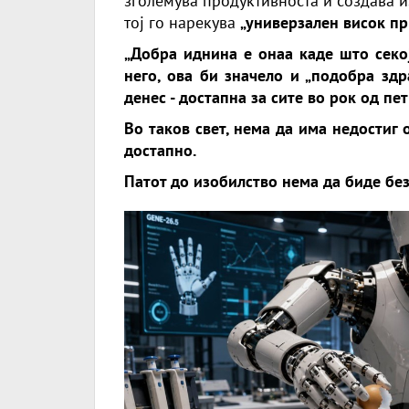
зголемува продуктивноста и создава и
тој го нарекува
„универзален висок пр
„Добра иднина е онаа каде што секој
него, ова би значело и „подобра здр
денес - достапна за сите во рок од пет
Во таков свет, нема да има недостиг 
достапно.
Патот до изобилство нема да биде бе