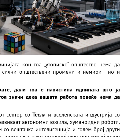
ицијата кон тоа „утописко“ општество нема да
и, силни општествени промени и немири - но и
кате, дали тоа е навистина иднината што ја
 тоа значи дека вашата работа повеќе нема да
т сектор со
Тесла
и вселенската индустрија со
азвиваат автономни возила, хуманоидни роботи,
и со вештачка интелигенција и голем број други
е споменува како потенцијален прв милијардер