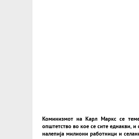
Коминизмот на Карл Маркс се темел
општетство во кое се сите еднакви, и с
налепија милиони работници и селани