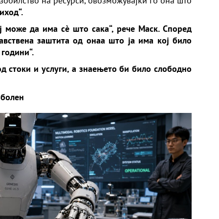
зобилство на ресурси, овозможувајќи го она што
иход“.
 може да има сè што сака“, рече Маск. Според
авствена заштита од онаа што ја има кој било
 години“.
од стоки и услуги, а знаењето би било слободно
зболен