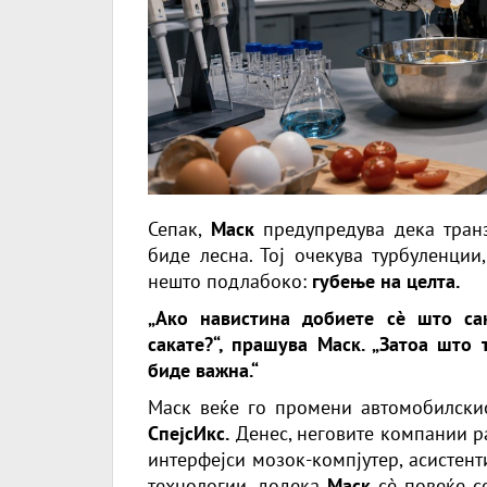
Сепак,
Маск
предупредува дека транз
биде лесна. Тој очекува турбуленци
нешто подлабоко:
губење на целта.
„Ако навистина добиете сè што са
сакате?“, прашува Маск. „Затоа што
биде важна.“
Маск веќе го промени автомобилскио
СпејсИкс.
Денес, неговите компании р
интерфејси мозок-компјутер, асистент
технологии, додека
Маск
сè повеќе с