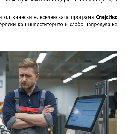
и од кинеските, вселенската програма
СпејсИкс
брвски кон инвеститорите и слабо напредување