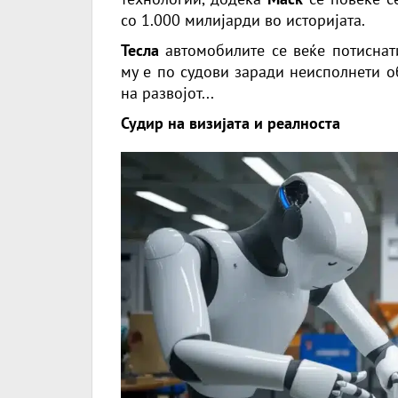
со 1.000 милијарди во историјата.
Тесла
автомобилите се веќе потиснат
му е по судови заради неисполнети о
на развојот...
Судир на визијата и реалноста