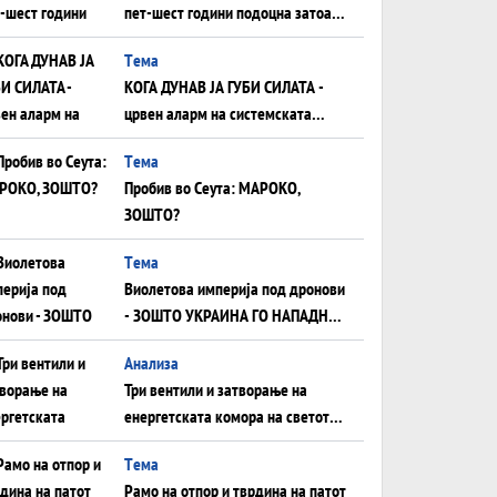
пет-шест години подоцна затоа
што НЕМААТ ВНУЦИ ДА ГИ
Tема
ЗАМЕНАТ
КОГА ДУНАВ ЈА ГУБИ СИЛАТА -
црвен аларм на системската
плоча од јужна Германија до
Tема
Црното Море...
Пробив во Сеута: МАРОКО,
ЗОШТО?
Tема
Виолетова империја под дронови
- ЗОШТО УКРАИНА ГО НАПАДНА
РУСКИОТ WILDBERRIES
Aнализа
Три вентили и затворање на
енергетската комора на светот:
Нападот во Суец најавува
Tема
глобален енергетски инфаркт?
Рамо на отпор и тврдина на патот