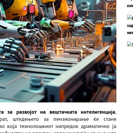
та за развојот на вештачката интелигенција
,
арат, штедењето за пензионирање ќе стане
во која технолошкиот напредок драматично ја