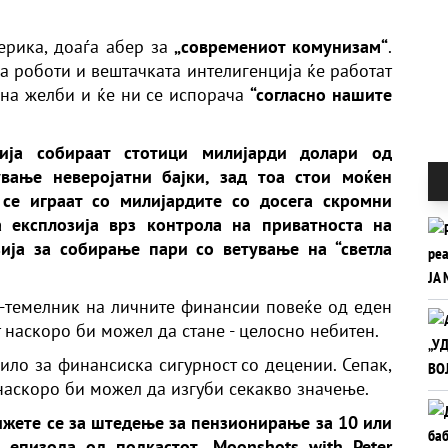
ерика, доаѓа абер за
„современиот комунизам“
.
а роботи и вештачката интелигенција ќе работат
 на желби и ќе ни се испорача
“согласно нашите
ција собираат стотици милијарди долари од
вање неверојатни бајки, зад тоа стои моќен
 се играат со милијардите со досега скромни
а експлозија врз контрола на приватноста на
зија за собирање пари со ветување на “светла
-темелник на личните финансии повеќе од еден
т наскоро би можел да стане - целосно небитен.
ило за финансиска сигурност со децении. Сепак,
наскоро би можел да изгуби секакво значење.
рижете се за штедење за пензионирање за 10 или
 епизода од подкастот „Moonshots with Peter