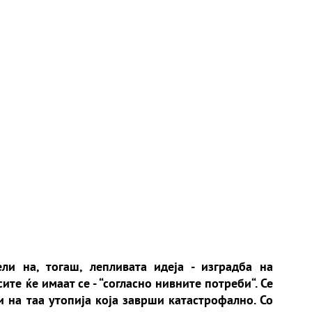
и на, тогаш, лепливата идеја - изградба на
ите ќе имаат се - “согласно нивните потреби“. Се
 на таа утопија која заврши катастрофално. Со