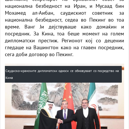
национална безбедност на Иран, и Мусаад бин
Мохамед ал-Аибан, саудискиот советник за
национална безбедност, седеа во Пекинг во тоа
време. Ванг Ји дејствуваше како домаќин и
посредник. За Кина, тоа беше момент на голем
дипломатски престиж. Регионот кој со децении
гледаше на Вашингтон како на главен посредник,
сега доби договор во Пекинг.
Саудиско-иранските дипломатски односи се обновуваат со посредство на
Кина