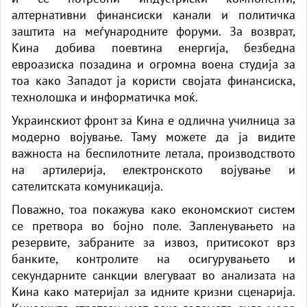
алтернативни финансиски канали и политичка
заштита на меѓународните форуми. За возврат,
Кина добива поевтина енергија, безбедна
евроазиска позадина и огромна воена студија за
тоа како Западот ја користи својата финансиска,
технолошка и информатичка моќ.
Украинскиот фронт за Кина е одлична училница за
модерно војување. Таму можете да ја видите
важноста на беспилотните летала, производството
на артилерија, електронското војување и
сателитската комуникација.
Поважно, тоа покажува како економскиот систем
се претвора во бојно поле. Запленувањето на
резервите, забраните за извоз, притисокот врз
банките, контролите на осигурувањето и
секундарните санкции влегуваат во анализата на
Кина како материјал за идните кризни сценарија.