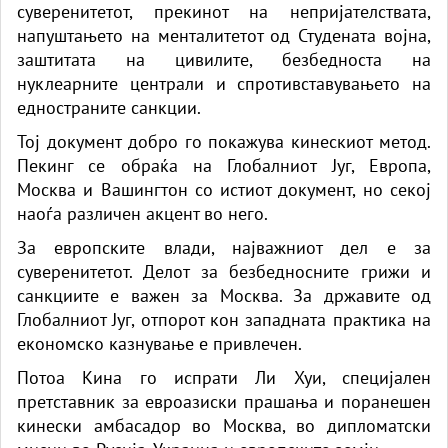
суверенитетот, прекинот на непријателствата,
напуштањето на менталитетот од Студената војна,
заштитата на цивилите, безбедноста на
нуклеарните централи и спротивставувањето на
едностраните санкции.
Тој документ добро го покажува кинескиот метод.
Пекинг се обраќа на Глобалниот Југ, Европа,
Москва и Вашингтон со истиот документ, но секој
наоѓа различен акцент во него.
За европските влади, најважниот дел е за
суверенитетот. Делот за безбедносните грижи и
санкциите е важен за Москва. За државите од
Глобалниот Југ, отпорот кон западната практика на
економско казнување е привлечен.
Потоа Кина го испрати Ли Хуи, специјален
претставник за евроазиски прашања и поранешен
кинески амбасадор во Москва, во дипломатски