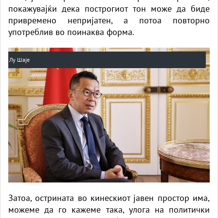
покажувајќи дека построгиот тон може да биде
привремено непријатен, а потоа повторно
употреблив во поинаква форма.
Лу Шаје
Затоа, острината во кинескиот јавен простор има,
можеме да го кажеме така, улога на политички