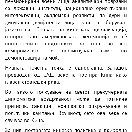
пензионирани воени лица, аналитичари поврзани
со државни институти, национално ориентирани
интелектуалци, академски реалисти, па дури и
дигитални „влијателни лица“ кои го зборуваат
јазикот на обновата на кинеската цивилизација,
отпорот кон американската хегемонија и сè
поотворените подготовки за свет во кој
компромисите се постигнуваат само по
демонстрација на моќ.
Нивната почетна точка е едноставна. Западот,
предводен од САД, веќе ја третира Кина како
главен стратешки ривал.
Во таквото толкување на светот, прекумерната
дипломатска воздржаност може да поттикне
притисок, санкции, технолошко опкружување и
политички кампањи. Всушност, сето ова веќе се
случува во Кина.
За нив, построгата кинеска политика е природна