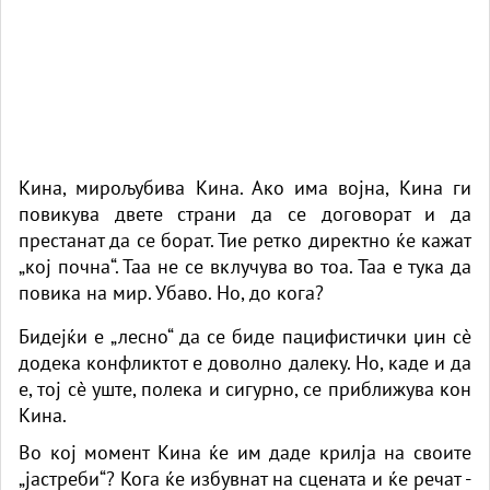
Кина, мирољубива Кина. Ако има војна, Кина ги
повикува двете страни да се договорат и да
престанат да се борат. Тие ретко директно ќе кажат
„кој почна“. Таа не се вклучува во тоа. Таа е тука да
повика на мир. Убаво. Но, до кога?
Бидејќи е „лесно“ да се биде пацифистички џин сè
додека конфликтот е доволно далеку. Но, каде и да
е, тој сè уште, полека и сигурно, се приближува кон
Кина.
Во кој момент Кина ќе им даде крилја на своите
„јастреби“? Кога ќе избувнат на сцената и ќе речат -