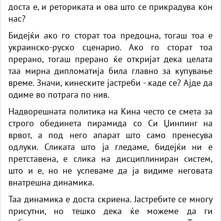
доста е, и реториката и ова што се прикрадува кон
нас?
Бидејќи ако го сторат тоа предоцна, тогаш тоа е
украинско-руско сценарио. Ако го сторат тоа
прерано, тогаш прерано ќе откријат дека целата
таа мирна дипломатија била главно за купување
време. Значи, кинеските јастреби - каде се? Ајде да
одиме во потрага по нив.
Надворешната политика на Кина често се смета за
строго обединета пирамида со Си Џинпинг на
врвот, а под него апарат што само пренесува
одлуки. Сликата што ја гледаме, бидејќи ни е
претставена, е слика на дисциплиниран систем,
што и е, но не успеваме да ја видиме неговата
внатрешна динамика.
Таа динамика е доста скриена. Јастребите се многу
присутни, но тешко дека ќе можеме да ги