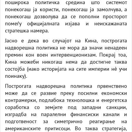
поширока политичка средина што системот
понекогаш ја користи, понекогаш ја замолчува, а
понекогаш дозволува да се пополни просторот
помеѓу официјалната изјава и неискажаната
стратешка намера.
Јасно е дека во случајот на Кина, построгата
надворешна политика не мора да значи ненадеен
премин кон воен интервенционизам. Покрај тоа,
Кина можеби никогаш нема да достигне таква
состојба (иако историјата на сите империи нè учи
поинаку).
Построгата надворешна политика првенствено
може да се развие преку посилни економски
контрамерки, подлабока технолошка и енергетска
соработка со земјите под западни санкции,
изградба на паралелни финансиски канали и
подготвеност за симетрично реагирање на
американските притисоци. Во таква стратегија,