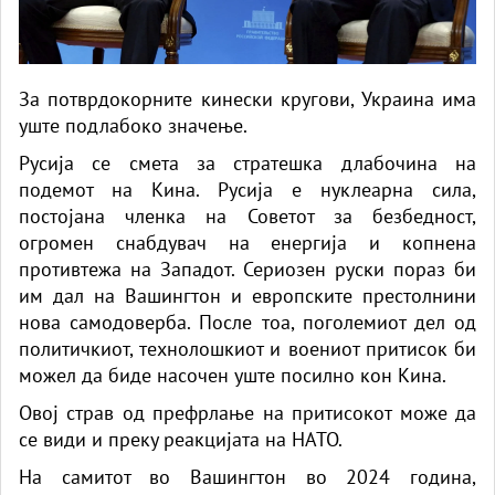
За потврдокорните кинески кругови, Украина има
уште подлабоко значење.
Русија се смета за стратешка длабочина на
подемот на Кина. Русија е нуклеарна сила,
постојана членка на Советот за безбедност,
огромен снабдувач на енергија и копнена
противтежа на Западот. Сериозен руски пораз би
им дал на Вашингтон и европските престолнини
нова самодоверба. После тоа, поголемиот дел од
политичкиот, технолошкиот и воениот притисок би
можел да биде насочен уште посилно кон Кина.
Овој страв од префрлање на притисокот може да
се види и преку реакцијата на НАТО.
На самитот во Вашингтон во 2024 година,