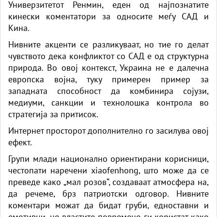
Универзитетот Ренмин, еден од најпознатите
кинески коментатори за односите меѓу САД и
Кина.
Нивните акценти се разликуваат, но тие го делат
чувството дека конфликтот со САД е од структурна
природа. Во овој контекст, Украина не е далечна
европска војна, туку примерен пример за
западната способност да комбинира сојузи,
медиуми, санкции и технолошка контрола во
стратегија за притисок.
Интернет просторот дополнително го засилува овој
ефект.
Групи млади национално ориентирани корисници,
честопати наречени xiaofenhong, што може да се
преведе како „мал розов“, создаваат атмосфера на,
да речеме, брз патриотски одговор. Нивните
коментари можат да бидат груби, едноставни и
емотивни, но властите повремено ги користат како