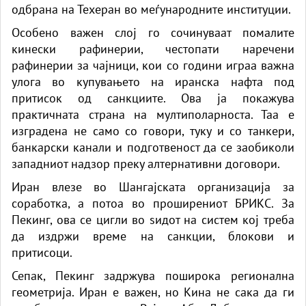
одбрана на Техеран во меѓународните институции.
Особено важен слој го сочинуваат помалите
кинески рафинерии, честопати наречени
рафинерии за чајници, кои со години играа важна
улога во купувањето на иранска нафта под
притисок од санкциите. Ова ја покажува
практичната страна на мултиполарноста. Таа е
изградена не само со говори, туку и со танкери,
банкарски канали и подготвеност да се заобиколи
западниот надзор преку алтернативни договори.
Иран влезе во Шангајската организација за
соработка, а потоа во проширениот БРИКС. За
Пекинг, ова се цигли во ѕидот на систем кој треба
да издржи време на санкции, блокови и
притисоци.
Сепак, Пекинг задржува поширока регионална
геометрија. Иран е важен, но Кина не сака да ги