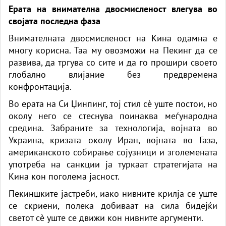
Ерата на внимателна двосмисленост влегува во
својата последна фаза
Внимателната двосмисленост на Кина одамна е
многу корисна. Таа му овозможи на Пекинг да се
развива, да тргува со сите и да го прошири своето
глобално влијание без предвремена
конфронтација.
Во ерата на Си Џинпинг, тој стил сè уште постои, но
околу него се стеснува поинаква меѓународна
средина. Забраните за технологија, војната во
Украина, кризата околу Иран, војната во Газа,
американското собирање сојузници и зголемената
употреба на санкции ја туркаат стратегијата на
Кина кон поголема јасност.
Пекиншките јастреби, иако нивните крилја се уште
се скриени, полека добиваат на сила бидејќи
светот сè уште се движи кон нивните аргументи.