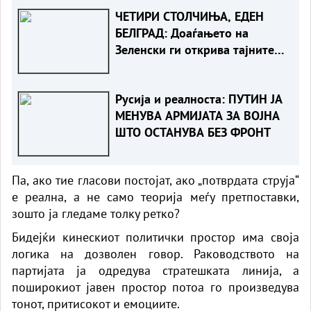
ЧЕТИРИ СТОЛЧИЊА, ЕДЕН
БЕЛГРАД: Доаѓањето на
Зеленски ги открива тајните
на политиката на
балансирање на Вучиќ
Русија и реалноста: ПУТИН ЈА
МЕНУВА АРМИЈАТА ЗА ВОЈНА
ШТО ОСТАНУВА БЕЗ ФРОНТ
Па, ако тие гласови постојат, ако „потврдата струја“
е реална, а не само теорија меѓу претпоставки,
зошто ја гледаме толку ретко?
Бидејќи кинескиот политички простор има своја
логика на дозволен говор. Раководството на
партијата ја одредува стратешката линија, а
поширокиот јавен простор потоа го произведува
тонот, притисокот и емоциите.