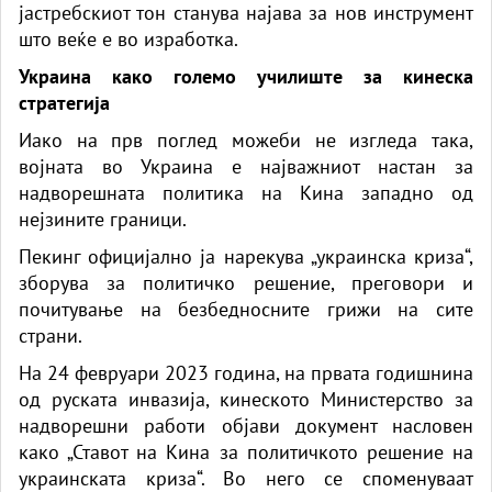
јастребскиот тон станува најава за нов инструмент
што веќе е во изработка.
Украина како големо училиште за кинеска
стратегија
Иако на прв поглед можеби не изгледа така,
војната во Украина е најважниот настан за
надворешната политика на Кина западно од
нејзините граници.
Пекинг официјално ја нарекува „украинска криза“,
зборува за политичко решение, преговори и
почитување на безбедносните грижи на сите
страни.
На 24 февруари 2023 година, на првата годишнина
од руската инвазија, кинеското Министерство за
надворешни работи објави документ насловен
како „Ставот на Кина за политичкото решение на
украинската криза“. Во него се споменуваат