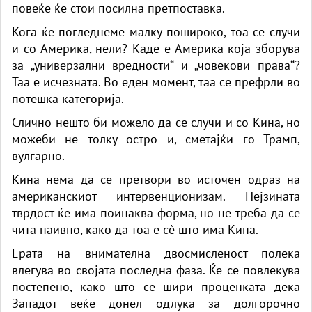
повеќе ќе стои посилна претпоставка.
Кога ќе погледнеме малку пошироко, тоа се случи
и со Америка, нели? Каде е Америка која зборува
за „универзални вредности“ и „човекови права“?
Таа е исчезната. Во еден момент, таа се префрли во
потешка категорија.
Слично нешто би можело да се случи и со Кина, но
можеби не толку остро и, сметајќи го Трамп,
вулгарно.
Кина нема да се претвори во источен одраз на
американскиот интервенционизам. Нејзината
тврдост ќе има поинаква форма, но не треба да се
чита наивно, како да тоа е сè што има Кина.
Ерата на внимателна двосмисленост полека
влегува во својата последна фаза. Ќе се повлекува
постепено, како што се шири проценката дека
Западот веќе донел одлука за долгорочно