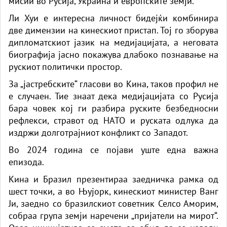
мисии во Русија, Украина и европските земји.
Ли Хуи е интересна личност бидејќи комбинира
две димензии на кинескиот пристап. Тој го зборува
дипломатскиот јазик на медијацијата, а неговата
биографија јасно покажува длабоко познавање на
рускиот политички простор.
За „јастребските“ гласови во Кина, таков профил не
е случаен. Тие знаат дека медијацијата со Русија
бара човек кој ги разбира руските безбедносни
рефлекси, стравот од НАТО и руската одлука да
издржи долготрајниот конфликт со Западот.
Во 2024 година се појави уште една важна
епизода.
Кина и Бразил презентираа заедничка рамка од
шест точки, а во Њујорк, кинескиот министер Ванг
Ји, заедно со бразилскиот советник Селсо Аморим,
собраа група земји наречени „пријатели на мирот“.