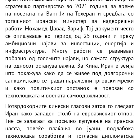
стратешко партнерство во 2021 година, за време
на посетата на Ванг Ји на Техеран и средбата со
тогашниот ирански министер за надворешни
работи Мохамед Џавад Зариф. Тој документ често
се опишуваше во период од 25 години и преку
амбициозни најави за инвестиции, енергија и
инфраструктура. Многу работи се развиваат
побавно од големите најави, но самата структура
на односот останува важна. За Кина, Иран е земја
што покажува како да се живее под долгорочни
санкции, како се градат паралелни трговски мрежи
и како политичкиот опстанок е поврзан со
технолошката и воената самоодржливост.
Потврдокорните кинески гласови затоа го гледаат
Иран како западен столб на евроазискиот отпор.
Тие се залагаат за посилно купување на иранска
нафта, повеќе плаќања во јуани, подлабока
технолошка соработка и погласна дипломатска