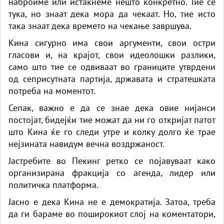
наброиме или истакнеме нешто конкретно. Тие се
тука, но знаат дека мора да чекаат. Но, тие исто
така знаат дека времето на чекање завршува.
Кина сигурно има свои аргументи, свои остри
гласови и, на крајот, свои идеолошки разлики,
само што тие се одвиваат во границите утврдени
од сеприсутната партија, државата и стратешката
потреба на моментот.
Сепак, важно е да се знае дека овие нијанси
постојат, бидејќи тие можат да ни го откријат патот
што Кина ќе го следи утре и колку долго ќе трае
нејзината навидум вечна воздржаност.
Јастребите во Пекинг ретко се појавуваат како
организирана фракција со агенда, лидер или
политичка платформа.
Јасно е дека Кина не е демократија. Затоа, треба
да ги бараме во поширокиот слој на коментатори,