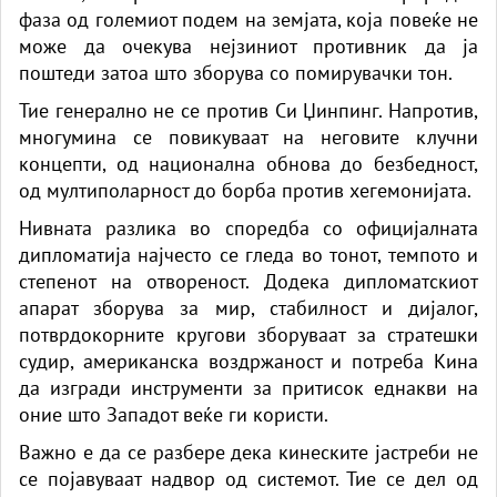
фаза од големиот подем на земјата, која повеќе не
може да очекува нејзиниот противник да ја
поштеди затоа што зборува со помирувачки тон.
Тие генерално не се против Си Џинпинг. Напротив,
многумина се повикуваат на неговите клучни
концепти, од национална обнова до безбедност,
од мултиполарност до борба против хегемонијата.
Нивната разлика во споредба со официјалната
дипломатија најчесто се гледа во тонот, темпото и
степенот на отвореност. Додека дипломатскиот
апарат зборува за мир, стабилност и дијалог,
потврдокорните кругови зборуваат за стратешки
судир, американска воздржаност и потреба Кина
да изгради инструменти за притисок еднакви на
оние што Западот веќе ги користи.
Важно е да се разбере дека кинеските јастреби не
се појавуваат надвор од системот. Тие се дел од