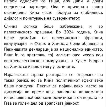
изгуби односите со Ријад, Абу Даби и други
енергетски партнери. Ова е причината зошто
официјална Кина често зборува за стабилност,
дијалог и почитување на суверенитетот.
Слична логика беше забележана и во
палестинското прашање. Во 2024 година, Кина
беше домаќин на палестинските фракции,
вклучувајќи ги Фатах и ​​Хамас, а беше објавена и
Пекиншката декларација за национално единство.
Ванг Ји го претстави тој момент како чекор кон
внатрепалестинско помирување, а Хусам Бадран
од Хамас се издвои меѓу учесниците.
Израелската страна реагираше со отфрлање на
таква рамка, но за Кина политичкиот ефект веќе
беше присутен. Пекинг се појави како место за
дискусија во време кога западната дипломатија
изгледаше длабоко компромитирана од војната во
Газа за голем дел од арапската јавност.