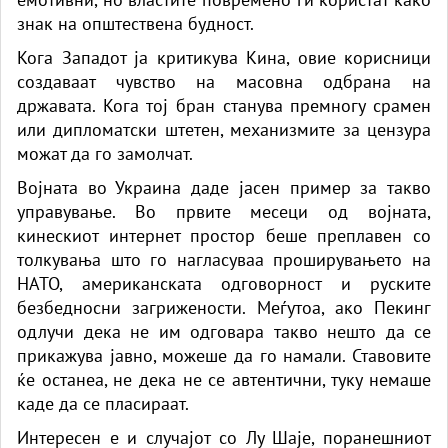
знак на општествена будност.
Кога Западот ја критикува Кина, овие корисници
создаваат чувство на масовна одбрана на
државата. Кога тој бран станува премногу срамен
или дипломатски штетен, механизмите за цензура
можат да го замолчат.
Војната во Украина даде јасен пример за такво
управување. Во првите месеци од војната,
кинескиот интернет простор беше преплавен со
толкувања што го нагласуваа проширувањето на
НАТО, американската одговорност и руските
безбедносни загрижености. Меѓутоа, ако Пекинг
одлучи дека не им одговара такво нешто да се
прикажува јавно, можеше да го намали. Ставовите
ќе останеа, не дека не се автентични, туку немаше
каде да се пласираат.
Интересен е и случајот со Лу Шаје, поранешниот