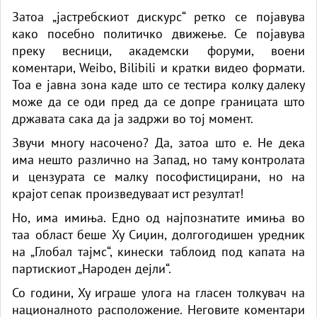
Затоа „јастребскиот дискурс“ ретко се појавува
како посебно политичко движење. Се појавува
преку весници, академски форуми, воени
коментари, Weibo, Bilibili и кратки видео формати.
Тоа е јавна зона каде што се тестира колку далеку
може да се оди пред да се допре границата што
државата сака да ја задржи во тој момент.
Звучи многу насочено? Да, затоа што е. Не дека
има нешто различно на Запад, но таму контролата
и цензурата се малку пософистицирани, но на
крајот сепак произведуваат ист резултат!
Но, има имиња. Едно од најпознатите имиња во
таа област беше Ху Сиџин, долгогодишен уредник
на „Глобал тајмс“, кинески таблоид под капата на
партискиот „Народен дејли“.
Со години, Ху играше улога на гласен толкувач на
националното расположение. Неговите коментари