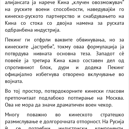
алијансата ја нарече Кина „клучен овозможувач“
на руските воени способности, наведувајќи го
кинеско-руското партнерство и снабдувањето на
Кина со стока со двојна намена за руската
одбранбена индустрија.
Пекинг ги отфрли ваквите обвинувања, но за
кинеските „јастреби“, токму оваа формулација ја
потврдува нивната основна теза. Западот сè
повеќе ја третира Кина како составен дел од
спротивниот блок, дури и додека Пекинг
официјално избегнува отворено вклучување во
војната.
Во тој простор, потврдокорните кинески гласови
претпочитаат подлабоко потпирање на Москва.
Ова не мора да значи драматичен воен чекор.
Многу поважно во кинеското стратешко
размислување е долгорочната отпорност. На Русија
ѝ се потребни индустриски компоненти,