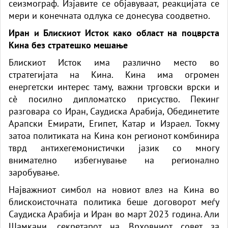
сеизмограф. Изјавите се објавуваат, реакцијата се
мери и конечната одлука се донесува соодветно.
Иран и Блискиот Исток како област на поцврста
Кина без стратешко мешање
Блискиот Исток има различно место во
стратегијата на Кина. Кина има огромен
енергетски интерес таму, важни трговски врски и
сè посилно дипломатско присуство. Пекинг
разговара со Иран, Саудиска Арабија, Обединетите
Арапски Емирати, Египет, Катар и Израел. Токму
затоа политиката на Кина кон регионот комбинира
тврд антихегемонистички јазик со многу
внимателно избегнување на регионално
заробување.
Најважниот симбол на новиот влез на Кина во
блискоисточната политика беше договорот меѓу
Саудиска Арабија и Иран во март 2023 година. Али
Шамкани, секретарот на Врховниот совет за