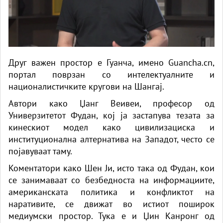
Друг важен простор е Гуанча, имено Guancha.cn,
портал поврзан со интелектуалните и
националистичките кругови на Шангај.
Автори како Џанг Веивеи, професор од
Универзитетот Фудан, кој ја застапува тезата за
кинескиот модел како цивилизациска и
институционална алтернатива на Западот, често се
појавуваат таму.
Коментатори како Шен Ји, исто така од Фудан, кои
се занимаваат со безбедноста на информациите,
американската политика и конфликтот на
наративите, се движат во истиот поширок
медиумски простор. Тука е и Џин Канронг од