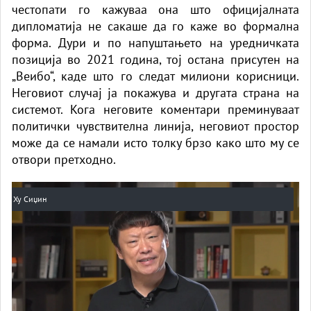
честопати го кажуваа она што официјалната
дипломатија не сакаше да го каже во формална
форма. Дури и по напуштањето на уредничката
позиција во 2021 година, тој остана присутен на
„Веибо“, каде што го следат милиони корисници.
Неговиот случај ја покажува и другата страна на
системот. Кога неговите коментари преминуваат
политички чувствителна линија, неговиот простор
може да се намали исто толку брзо како што му се
отвори претходно.
Ху Сиџин