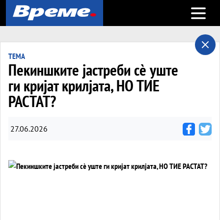
Open m
ТЕМА
Пекиншките јастреби сè уште
ги кријат крилјата, НО ТИЕ
РАСТАТ?
27.06.2026