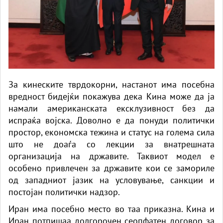
За кинеските тврдокорни, настанот има посебна
вредност бидејќи покажува дека Кина може да ја
намали американската ексклузивност без да
испраќа војска. Доволно е да понуди политички
простор, економска тежина и статус на голема сила
што не доаѓа со лекции за внатрешната
организација на државите. Таквиот модел е
особено привлечен за државите кои се замориле
од западниот јазик на условување, санкции и
постојан политички надзор.
Иран има посебно место во таа приказна. Кина и
Иран потпишаа долгорочен сеопфатен договор за