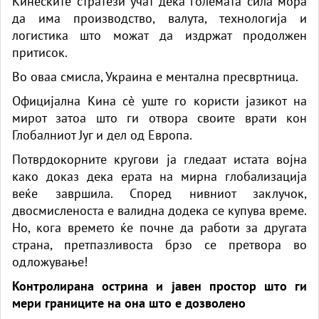
Кинеските стратези учат дека големата сила мора
да има производство, валута, технологија и
логистика што можат да издржат продолжен
притисок.
Во оваа смисла, Украина е ментална пресвртница.
Официјална Кина сè уште го користи јазикот на
мирот затоа што ги отвора своите врати кон
Глобалниот Југ и дел од Европа.
Потврдокорните кругови ја гледаат истата војна
како доказ дека ерата на мирна глобализација
веќе завршила. Според нивниот заклучок,
двосмисленоста е валидна додека се купува време.
Но, кога времето ќе почне да работи за другата
страна, претпазливоста брзо се претвора во
одложување!
Контролирана острина и јавен простор што ги
мери границите на она што е дозволено