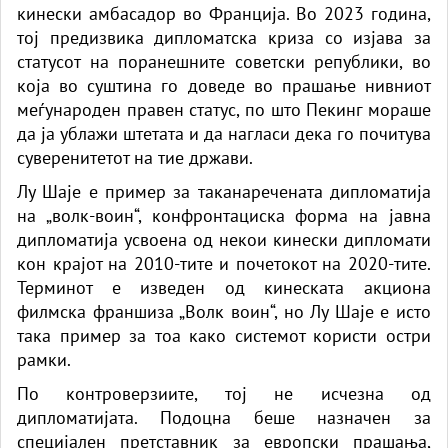
кинески амбасадор во Франција. Во 2023 година,
тој предизвика дипломатска криза со изјава за
статусот на поранешните советски републики, во
која во суштина го доведе во прашање нивниот
меѓународен правен статус, по што Пекинг мораше
да ја ублажи штетата и да нагласи дека го почитува
суверенитетот на тие држави.
Лу Шаје е пример за таканаречената дипломатија
на „волк-воин“, конфронтациска форма на јавна
дипломатија усвоена од некои кинески дипломати
кон крајот на 2010-тите и почетокот на 2020-тите.
Терминот е изведен од кинеската акциона
филмска франшиза „Волк воин“, но Лу Шаје е исто
така пример за тоа како системот користи остри
рамки.
По контроверзиите, тој не исчезна од
дипломатијата. Подоцна беше назначен за
специјален претставник за европски прашања,