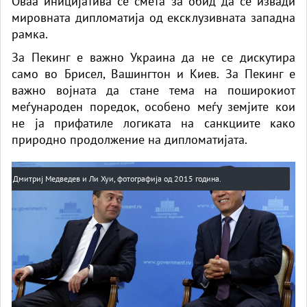
Оваа иницијатива се смета за обид да се извади
мировната дипломатија од ексклузивната западна
рамка.
За Пекинг е важно Украина да не се дискутира
само во Брисел, Вашингтон и Киев. За Пекинг е
важно војната да стане тема на поширокиот
меѓународен поредок, особено меѓу земјите кои
не ја прифатиле логиката на санкциите како
природно продолжение на дипломатијата.
Дмитриј Медведев и Ли Хуи, фотографија од 2015 година.