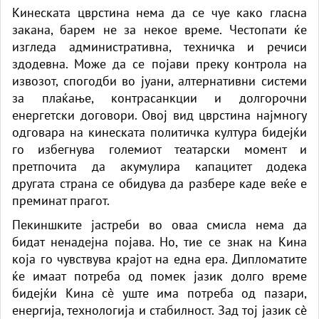
Кинеската цврстина нема да се чуе како гласна
закана, барем не за некое време. Честопати ќе
изгледа административна, техничка и речиси
здодевна. Може да се појави преку контрола на
извозот, спогодби во јуани, алтернативни системи
за плаќање, контрасанкции и долгорочни
енергетски договори. Овој вид цврстина најмногу
одговара на кинеската политичка култура бидејќи
го избегнува големиот театарски момент и
претпочита да акумулира капацитет додека
другата страна се обидува да разбере каде веќе е
преминат прагот.
Пекиншките јастреби во оваа смисла нема да
бидат ненадејна појава. Но, тие се знак на Кина
која го чувствува крајот на една ера. Дипломатите
ќе имаат потреба од помек јазик долго време
бидејќи Кина сè уште има потреба од пазари,
енергија, технологија и стабилност. Зад тој јазик сè