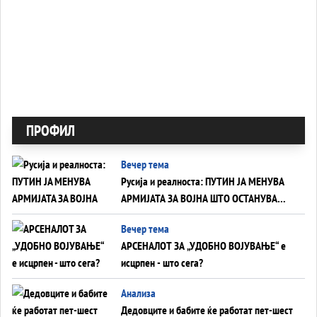
ПРОФИЛ
Вечер тема
Русија и реалноста: ПУТИН ЈА МЕНУВА
АРМИЈАТА ЗА ВОЈНА ШТО ОСТАНУВА
БЕЗ ФРОНТ
Вечер тема
АРСЕНАЛОТ ЗА „УДОБНО ВОЈУВАЊЕ“ е
исцрпен - што сега?
Анализа
Дедовците и бабите ќе работат пет-шест