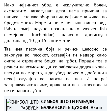
Иако нејзиниот убод е исклучително болен,
експертите нагласуваат дека нема причина за
паника – станува збор за вид кој одамна живее во
Средоземното Море и не е нов инвазивен вид.
Рибата змеј, научно позната како weever fish
(семејство Trachinidae), најчесто достигнува
должина од 10 до 15 сантиметри.
Таа има песочна боја и речиси целосно се
закопува во песокот, оставајќи ги надвор само
очите и отровните боцки на грбот. Поради тоа е
речиси невозможно да се забележи додека човек
влегува во морето, а до убод најчесто доаѓа кога
некој случајно ќе нагази на неа. И покрај
застрашувачкото име, дракената не е агресивна и
не ги напаѓа луѓето.
СИМБОЛ ШТО ГИ РАЗБУДИ
БАЛКАНСКИТЕ ДУХОВИ: Ако и