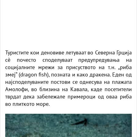
Туристите кои деновиве летуваат во Северна Грција
сè почесто споделуваат предупредувања на
социјалните мрежи за присуството на т.н. „риба
змеј“ (dragon fish), позната и како дракена. Еден од
најсподелуваните постови се однесува на плажата
Амолофи, во близина на Кавала, каде посетители
тврдат дека забележале примероци од оваа риба
во плиткото море.