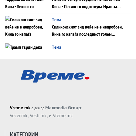
Кина - Пекинг го подготвува Иран за
американска копнена инвазија
Tема
Силиконскиот ѕид веќе не е непробоен,
Кина го напаѓа последниот голем
монопол на Западот?
Tема
Трамп тврди дека повторно „разговара“
со Иран - ваквите моменти се поопасни
од отворените закани
Tема
ДЛАБОКО УДОЛУ: Сметководствените
трикови што го соборија ЕНРОН ги
применуваат гигантите за ВИ
Tема
Vreme.mk
Maxmedia Group:
е дел од
АТОМСКО ДОМИНО НА БЛИСКИОТ
Vecer.mk
,
Vesti.mk
, и
Vreme.mk
ИСТОК
Tема
КАТЕГОРИИ