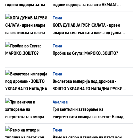
години подоцна затоа што НЕМААТ
ВНУЦИ ДА ГИ ЗАМЕНАТ
Tема
КОГА ДУНАВ ЈА ГУБИ СИЛАТА - црвен
аларм на системската плоча од јужна
Германија до Црното Море...
Tема
Пробив во Сеута: МАРОКО, ЗОШТО?
Tема
Виолетова империја под дронови -
ЗОШТО УКРАИНА ГО НАПАДНА РУСКИОТ
WILDBERRIES
Aнализа
Три вентили и затворање на
енергетската комора на светот: Нападот
во Суец најавува глобален енергетски
Tема
инфаркт?
Рамо на отпор и тврдина на патот кон