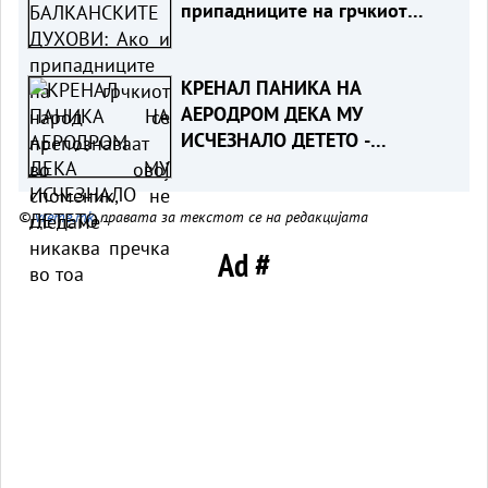
припадниците на грчкиот
народ се препознаваат во
овој споменик, не гледаме
КРЕНАЛ ПАНИКА НА
никаква пречка во тоа
АЕРОДРОМ ДЕКА МУ
ИСЧЕЗНАЛО ДЕТЕТО -
Испаднало дека го заборавил
во сместувањето
©
vreme.mk
, правата за текстот се на редакцијата
Ad #