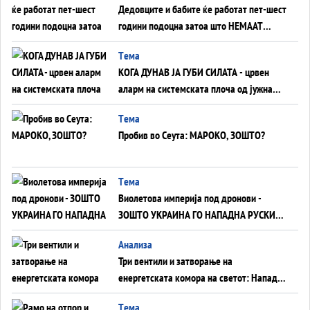
Дедовците и бабите ќе работат пет-шест
години подоцна затоа што НЕМААТ
ВНУЦИ ДА ГИ ЗАМЕНАТ
Tема
КОГА ДУНАВ ЈА ГУБИ СИЛАТА - црвен
аларм на системската плоча од јужна
Германија до Црното Море...
Tема
Пробив во Сеута: МАРОКО, ЗОШТО?
Tема
Виолетова империја под дронови -
ЗОШТО УКРАИНА ГО НАПАДНА РУСКИОТ
WILDBERRIES
Aнализа
Три вентили и затворање на
енергетската комора на светот: Нападот
во Суец најавува глобален енергетски
Tема