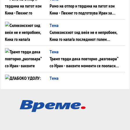
инфаркт?
Рамо на отпор и тврдина на патот кон
Кина - Пекинг го подготвува Иран за
американска копнена инвазија
Tема
Силиконскиот ѕид веќе не е непробоен,
Кина го напаѓа последниот голем
монопол на Западот?
Tема
Трамп тврди дека повторно „разговара“
со Иран - ваквите моменти се поопасни
од отворените закани
Tема
ДЛАБОКО УДОЛУ: Сметководствените
трикови што го соборија ЕНРОН ги
применуваат гигантите за ВИ
Tема
АТОМСКО ДОМИНО НА БЛИСКИОТ
ИСТОК