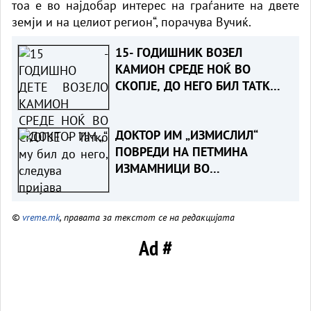
тоа е во најдобар интерес на граѓаните на двете
земји и на целиот регион“, порачува Вучиќ.
15- ГОДИШНИК ВОЗЕЛ
КАМИОН СРЕДЕ НОЌ ВО
СКОПЈЕ, ДО НЕГО БИЛ ТАТКО
МУ- Детето приведено,
следува пријава
ДОКТОР ИМ „ИЗМИСЛИЛ“
ПОВРЕДИ НА ПЕТМИНА
ИЗМАМНИЦИ ВО
НЕПОСТОЕЧКА СООБРАЌАЈКА -
Судска пресуда ја разоткри
©
vreme.mk
, правата за текстот се на редакцијата
шемата за измама со
осигурителни компании
Ad #