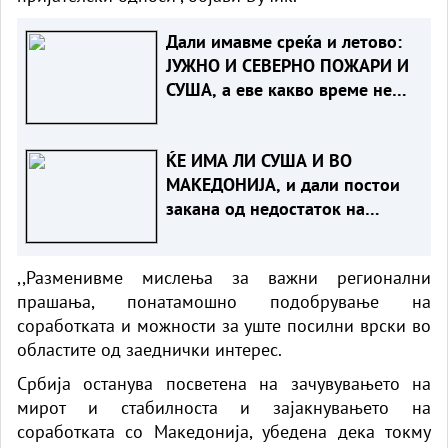
Дали имавме среќа и летово:
ЈУЖНО И СЕВEРНО ПОЖАРИ И
СУША, а еве какво време не
чека нас
ЌЕ ИМА ЛИ СУША И ВО
МАКЕДОНИЈА, и дали постои
закана од недостаток на
струја
,,Разменивме мислења за важни регионални
прашања, понатамошно подобрување на
соработката и можности за уште посилни врски во
областите од заеднички интерес.
Србија останува посветена на зачувувањето на
мирот и стабилноста и зајакнувањето на
соработката со Македонија, убедена дека токму