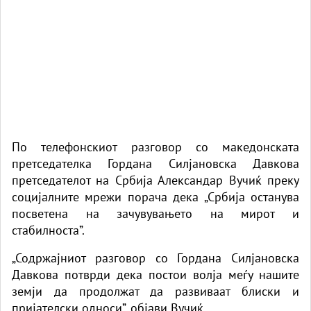
По телефонскиот разговор со македонската
претседателка Гордана Силјановска Давкова
претседателот на Србија Александар Вучиќ преку
социјалните мрежи порача дека „Србија останува
посветена на зачувувањето на мирот и
стабилноста”.
„Содржајниот разговор со Гордана Силјановска
Давкова потврди дека постои волја меѓу нашите
земји да продолжат да развиваат блиски и
пријателски односи”, објави Вучиќ.