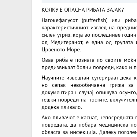
заборавил во
КОЛКУ Е ОПАСНА РИБАТА-ЗАЈАК?
сместувањето
Лагокефалусот (pufferfish) или ри
карактеристичниот изглед на преднио
силен угриз, која во последниве годин
од Медитеранот, е една од групата
Црвеното Море.
Оваа риба е позната по своите моќни
предизвикаат болни повреди, како и по
Научните извештаи сугерираат дека к
но сепак невообичаена грижа за ј
документиран случај опишува осумго
тешки повреди на прстите, вклучителн
додека пливало.
Ако пливачот е каснат, непосредната 
повредата, да побара медицинска по
областа за инфекција. Далеку поголе