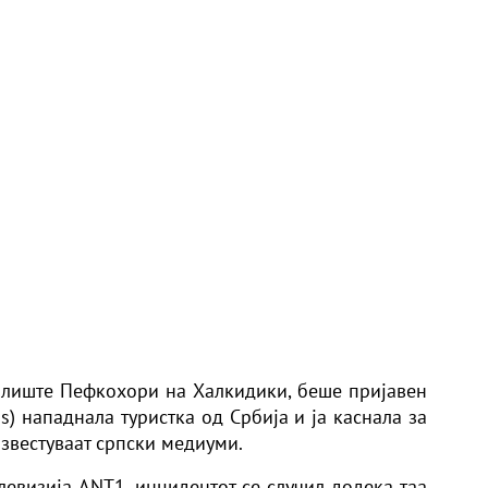
алиште Пефкохори на Халкидики, беше пријавен
os) нападнала туристка од Србија и ја каснала за
известуваат српски медиуми.
елевизија ANT1, инцидентот се случил додека таа