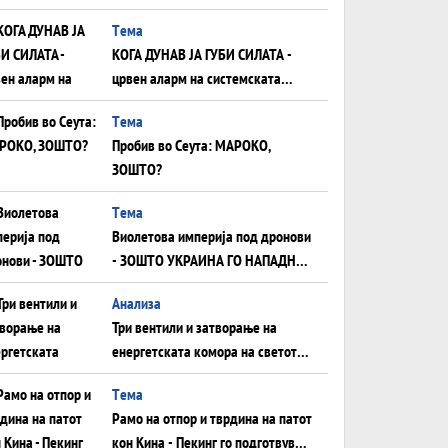
што НЕМААТ ВНУЦИ ДА ГИ
Tема
ЗАМЕНАТ
КОГА ДУНАВ ЈА ГУБИ СИЛАТА -
црвен аларм на системската
плоча од јужна Германија до
Tема
Црното Море...
Пробив во Сеута: МАРОКО,
ЗОШТО?
Tема
Виолетова империја под дронови
- ЗОШТО УКРАИНА ГО НАПАДНА
РУСКИОТ WILDBERRIES
Aнализа
Три вентили и затворање на
енергетската комора на светот:
Нападот во Суец најавува
Tема
глобален енергетски инфаркт?
Рамо на отпор и тврдина на патот
кон Кина - Пекинг го подготвува