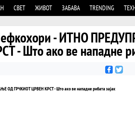
АН
СВЕТ
ЖИВОТ
ЗАБАВА
TRENDING
ТЕХ
 Пефкохори - ИТНО ПРЕД
Т - Што ако ве нападне ри