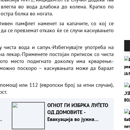
 влегла во вода длабока до колена. Кратко по
остра болка во ногата.
тивен памфлет
наменет за капачите, со кој се
 да се превземат откако ќе се случи каснувањето
у чиста вода и сапун.-Избегнувајте употреба на
ча лекар.-Применете постојан притисок со чиста
ното место подигнато доколку има крварење.-
можно поскоро – каснувањата може да бараат
а помош) или 112 (европски број за итни случаи),
ст.
ОГНОТ ГИ ИЗБРКА ЛУЃЕТО
ОД ДОМОВИТЕ -
Евакуација во јужна
Албанија, пожарникарите