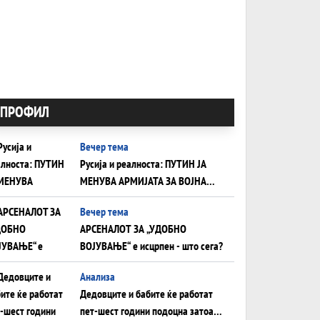
ПРОФИЛ
Вечер тема
Русија и реалноста: ПУТИН ЈА
МЕНУВА АРМИЈАТА ЗА ВОЈНА
ШТО ОСТАНУВА БЕЗ ФРОНТ
Вечер тема
АРСЕНАЛОТ ЗА „УДОБНО
ВОЈУВАЊЕ“ е исцрпен - што сега?
Анализа
Дедовците и бабите ќе работат
пет-шест години подоцна затоа