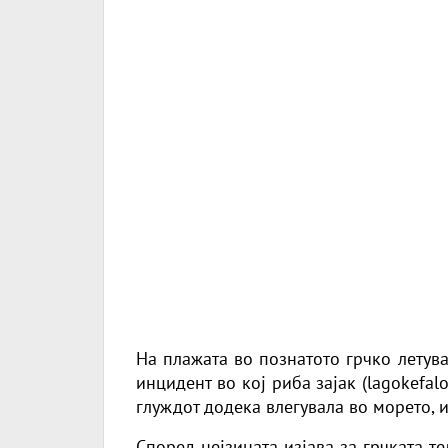
На плажата во познатото грчко летув
инцидент во кој риба зајак (lagokefal
глуждот додека влегувала во морето, 
Според нејзината изјава за грчката т