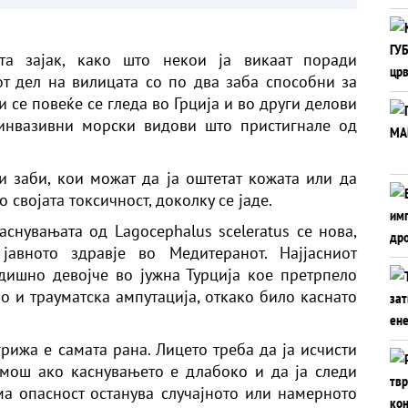
во битка со пламените
јазици
бата зајак, како што некои ја викаат поради
т дел на вилицата со по два заба способни за
и се повеќе се гледа во Грција и во други делови
 инвазивни морски видови што пристигнале од
 заби, кои можат да ја оштетат кожата или да
 својата токсичност, доколку се јаде.
аснувањата од Lagocephalus sceleratus се нова,
авното здравје во Медитеранот. Најјасниот
дишно девојче во јужна Турција кое претрпело
о и трауматска ампутација, откако било каснато
грижа е самата рана. Лицето треба да ја исчисти
мош ако каснувањето е длабоко и да ја следи
ма опасност останува случајното или намерното