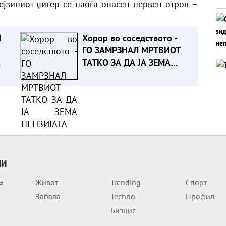
јзиниот џигер се наоѓа опасен нервен отров –
И
Хорор во соседството -
ГО ЗАМРЗНАЛ МРТВИОТ
ТАТКО ЗА ДА ЈА ЗЕМА
ПЕНЗИЈАТА
ИИ
а
Живот
Trending
Спорт
Забава
Techno
Профил
Бизнис