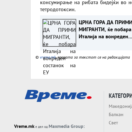
консумирање на рибата бидејќи во не
тетродотоксин.
ЦРНА ГОРА ДА ПРИМ
МИГРАНТИ, ќе побара
Италија на вонреден
состанок на ЕУ
©
vreme.mk
, правата за текстот се на редакцијата
КАТЕГОР
Македониј
Балкан
Свет
Vreme.mk
Maxmedia Group:
е дел од