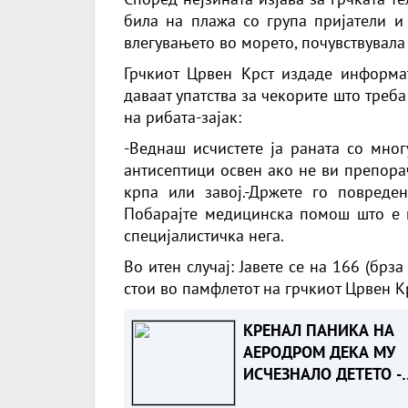
била на плажа со група пријатели и
влегувањето во морето, почувствувала 
Грчкиот Црвен Крст
издаде информа
даваат упатства за чекорите што треба
на рибата-зајак:
-Веднаш исчистете ја раната со мног
антисептици освен ако не ви препора
крпа или завој.-Држете го повреде
Побарајте медицинска помош што е 
специјалистичка нега.
Во итен случај: Јавете се на 166 (брз
стои во памфлетот на грчкиот Црвен Кр
КРЕНАЛ ПАНИКА НА
АЕРОДРОМ ДЕКА МУ
ИСЧЕЗНАЛО ДЕТЕТО -
Испаднало дека го