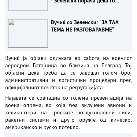
- Зеленски порача дека го
разбира скептицизмот на
Вучиќ за ЕУ
Вучиќ со Зеленски: “ЗА ТАА
ТЕМА НЕ РАЗГОВАРАВМЕ“
Вучиќ ја објави одлуката во сабота на воениот
аеродром Батајница во близина на Белград. Тој
објасни дека треба да се завршат голем број
административни и логистички процедури пред
официјалниот почеток на регрутацијата.
Најавата се совпадна со голема презентација на
воена опрема, во која беа вклучени авиони и
хеликоптери на српските воздухопловни сили,
ракетни системи и друго оружје од кинеско,
американско и руско потекло.