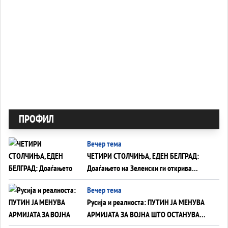
ПРОФИЛ
Вечер тема
ЧЕТИРИ СТОЛЧИЊА, ЕДЕН БЕЛГРАД:
Доаѓањето на Зеленски ги открива
тајните на политиката на балансирање
Вечер тема
на Вучиќ
Русија и реалноста: ПУТИН ЈА МЕНУВА
АРМИЈАТА ЗА ВОЈНА ШТО ОСТАНУВА
БЕЗ ФРОНТ