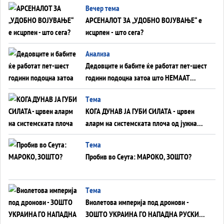
Вечер тема
АРСЕНАЛОТ ЗА „УДОБНО ВОЈУВАЊЕ“ е
исцрпен - што сега?
Анализа
Дедовците и бабите ќе работат пет-шест
години подоцна затоа што НЕМААТ
ВНУЦИ ДА ГИ ЗАМЕНАТ
Tема
КОГА ДУНАВ ЈА ГУБИ СИЛАТА - црвен
аларм на системската плоча од јужна
Германија до Црното Море...
Tема
Пробив во Сеута: МАРОКО, ЗОШТО?
Tема
Виолетова империја под дронови -
ЗОШТО УКРАИНА ГО НАПАДНА РУСКИОТ