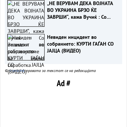
„НЕ ВЕРУВАМ ДЕКА ВОЈНАТА
ВО УКРАИНА БРЗО ЌЕ
ЗАВРШИ“, кажа Вучиќ : Со
Зеленски не разговаравме за
воена соработка
Невиден инцидент во
собранието: КУРТИ ГАЃАН СО
ЈАЈЦА (ВИДЕО)
©
vreme.mk
, правата за текстот се на редакцијата
Ad #