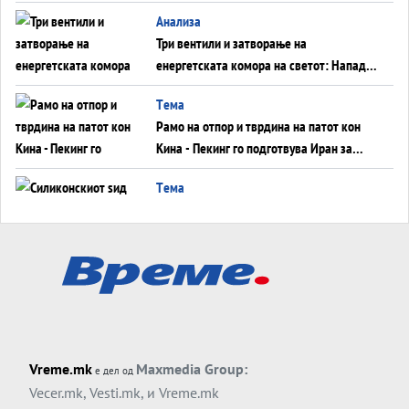
WILDBERRIES
Aнализа
Три вентили и затворање на
енергетската комора на светот: Нападот
во Суец најавува глобален енергетски
Tема
инфаркт?
Рамо на отпор и тврдина на патот кон
Кина - Пекинг го подготвува Иран за
американска копнена инвазија
Tема
Силиконскиот ѕид веќе не е непробоен,
Кина го напаѓа последниот голем
монопол на Западот?
Tема
Трамп тврди дека повторно „разговара“
со Иран - ваквите моменти се поопасни
од отворените закани
Tема
Vreme.mk
Maxmedia Group:
е дел од
ДЛАБОКО УДОЛУ: Сметководствените
Vecer.mk
,
Vesti.mk
, и
Vreme.mk
трикови што го соборија ЕНРОН ги