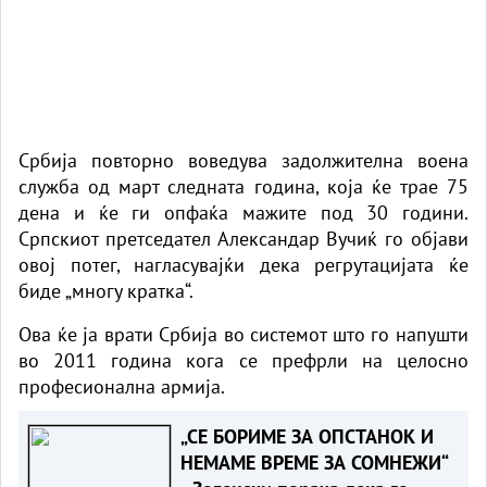
Србија повторно воведува задолжителна воена
служба од март следната година, која ќе трае 75
дена и ќе ги опфаќа мажите под 30 години.
Српскиот претседател Александар Вучиќ го објави
овој потег, нагласувајќи дека регрутацијата ќе
биде „многу кратка“.
Ова ќе ја врати Србија во системот што го напушти
во 2011 година кога се префрли на целосно
професионална армија.
„СЕ БОРИМЕ ЗА ОПСТАНОК И
НЕМАМЕ ВРЕМЕ ЗА СОМНЕЖИ“