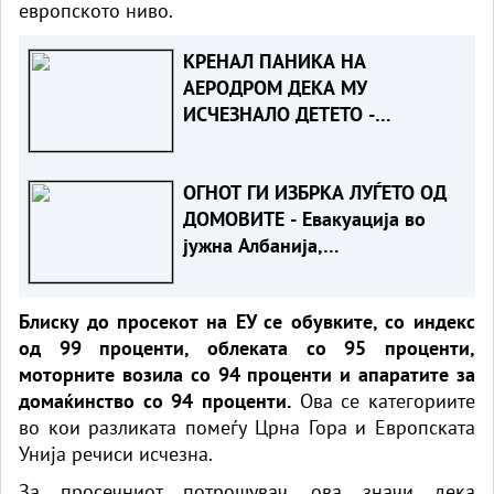
европското ниво.
КРЕНАЛ ПАНИКА НА
АЕРОДРОМ ДЕКА МУ
ИСЧЕЗНАЛО ДЕТЕТО -
Испаднало дека го заборавил
во сместувањето
ОГНОТ ГИ ИЗБРКА ЛУЃЕТО ОД
ДОМОВИТЕ - Евакуација во
јужна Албанија,
пожарникарите во битка со
пламените јазици
Блиску до просекот на ЕУ се обувките, со индекс
од 99 проценти, облеката со 95 проценти,
моторните возила со 94 проценти и апаратите за
домаќинство со 94 проценти.
Ова се категориите
во кои разликата помеѓу Црна Гора и Европската
Унија речиси исчезна.
За просечниот потрошувач, ова значи дека