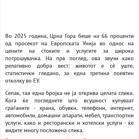
Во 2025 година, Црна Гора беше на 66 проценти
од просекот на Европската Унија во однос на
цените на стоките и услугите за широка
потрошувачка. На прв поглед, ова звучи како
релативно добра вест: животот е сè уште,
статистички гледано, за една третина поевтин
отколку во ЕУ.
Сепак, таа една бројка не ја открива целата слика.
Кога ќе погледнете што всушност купуваат
граѓаните - храна, обувки, телефони, интернет,
автомобили, домашни апарати, мебел, транспортни
услуги, како и ресторански и хотелски услуги - ќе
видите многу посложена слика.