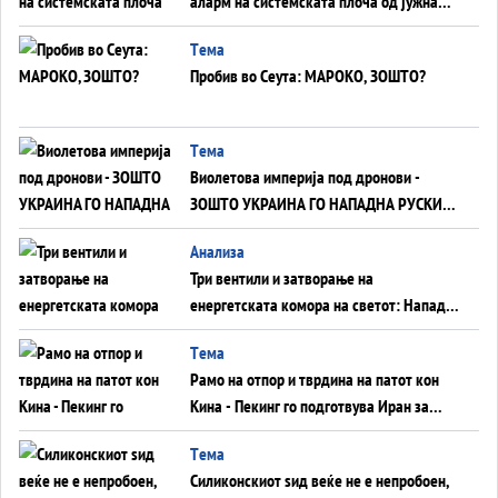
аларм на системската плоча од јужна
Германија до Црното Море...
Tема
Пробив во Сеута: МАРОКО, ЗОШТО?
Tема
Виолетова империја под дронови -
ЗОШТО УКРАИНА ГО НАПАДНА РУСКИОТ
WILDBERRIES
Aнализа
Три вентили и затворање на
енергетската комора на светот: Нападот
во Суец најавува глобален енергетски
Tема
инфаркт?
Рамо на отпор и тврдина на патот кон
Кина - Пекинг го подготвува Иран за
американска копнена инвазија
Tема
Силиконскиот ѕид веќе не е непробоен,