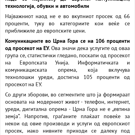
технологија, обувки и автомобили
Најважниот наод не е во вкупниот просек од 66
проценти, туку во категориите кои веќе се
приближиле до европските цени.
Комуникациите во Црна Гора се на 106 проценти
од просекот на ЕУ.
Ова значи дека услугите од оваа
група се, статистички гледано, поскапи од просекот
на Европската Унија. Информатичката и
комуникациската опрема, која вклучува
технолошки уреди, достигна 105 проценти од
просекот на ЕУ.
Со други зборови, во сегментите што ја формираат
основата на модерниот живот - телефон, интернет,
уреди, дигитална опрема - Црна Гора не е „евтина
земја“. Напротив, граѓаните плаќаат повеќе за
некои од овие производи и услуги од европскиот
просек, иако нивните приходи се далеку под