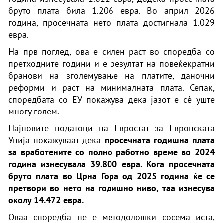
бруто плата била 1.206 евра. Во април 2026
година, просечната нето плата достигнала 1.029
евра.
На прв поглед, ова е силен раст во споредба со
претходните години и е резултат на повеќекратни
бранови на зголемување на платите, даночни
реформи и раст на минималната плата. Сепак,
споредбата со ЕУ покажува дека јазот е сè уште
многу голем.
Најновите податоци на Евростат за Европската
Унија покажуваат дека
просечната годишна плата
за вработените со полно работно време во 2024
година изнесувала 39.800 евра. Кога просечната
бруто плата во Црна Гора од 2025 година ќе се
претвори во нето на годишно ниво, таа изнесува
околу 14.472 евра.
Оваа споредба не е методолошки сосема иста,