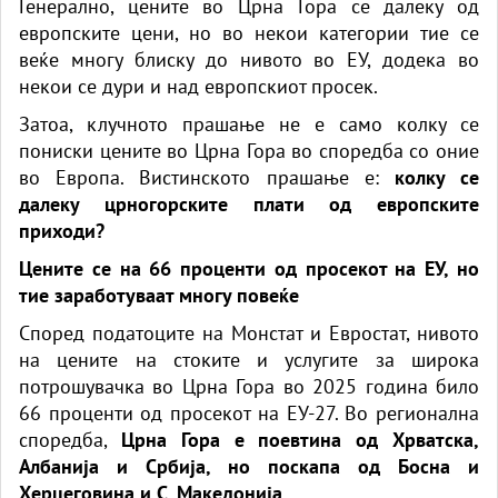
Генерално, цените во Црна Гора се далеку од
европските цени, но во некои категории тие се
веќе многу блиску до нивото во ЕУ, додека во
некои се дури и над европскиот просек.
Затоа, клучното прашање не е само колку се
пониски цените во Црна Гора во споредба со оние
во Европа. Вистинското прашање е:
колку се
далеку црногорските плати од европските
приходи?
Цените се на 66 проценти од просекот на ЕУ, но
тие заработуваат многу повеќе
Според податоците на Монстат и Евростат, нивото
на цените на стоките и услугите за широка
потрошувачка во Црна Гора во 2025 година било
66 проценти од просекот на ЕУ-27. Во регионална
споредба,
Црна Гора е поевтина од Хрватска,
Албанија и Србија, но поскапа од Босна и
Херцеговина и С. Македонија.