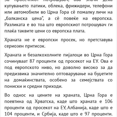
купувањето патики, облека, фрижидери, телефони
или автомобили во Црна Гора сè помалку личи на
„балканска цена“, а сè повеќе на европска.
Разликата е во тоа што европскиот потрошувач ги
плаќа таквите цени со европска плата.
Храната не е европски просек, но претставува
сериозен притисок.
Храната и безалкохолните пијалоци во Црна Гора
сочинуваат 87 проценти од просекот на ЕУ. Ова е
под европското ниво, но доволно високо за да
предизвика значително оптоварување на буџетите
на домаќинствата, особено за семејствата со
пониски и средни приходи.
Во однос на цените на храната, Црна Гора е
поевтина од Хрватска, каде што храната е 106
проценти од просекот на ЕУ, Албанија, каде што е
104 проценти, и Србија, каде што е 97 проценти.