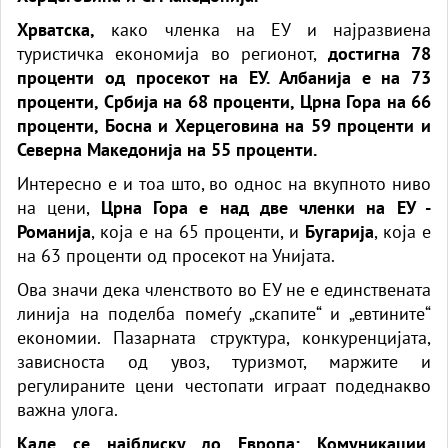
Хрватска,
како членка на ЕУ и најразвиена
туристичка економија во регионот,
достигна 78
проценти од просекот на ЕУ. Албанија е на 73
проценти, Србија на 68 проценти, Црна Гора на 66
проценти, Босна и Херцеговина на 59 проценти и
Северна Македонија на 55 проценти.
Интересно е и тоа што, во однос на вкупното ниво
на цени,
Црна Гора е над две членки на ЕУ -
Романија
, која е на 65 проценти, и
Бугарија
, која е
на 63 проценти од просекот на Унијата.
Ова значи дека членството во ЕУ не е единствената
линија на поделба помеѓу „скапите“ и „евтините“
економии. Пазарната структура, конкуренцијата,
зависноста од увоз, туризмот, маржите и
регулираните цени честопати играат подеднакво
важна улога.
Каде се најблиску до Европа: Комуникации,