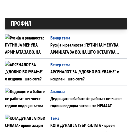
ПРОФИЛ
Вечер тема
Русија и реалноста: ПУТИН ЈА МЕНУВА
АРМИЈАТА ЗА ВОЈНА ШТО ОСТАНУВА
БЕЗ ФРОНТ
Вечер тема
АРСЕНАЛОТ ЗА „УДОБНО ВОЈУВАЊЕ“ е
исцрпен - што сега?
Анализа
Дедовците и бабите ќе работат пет-шест
години подоцна затоа што НЕМААТ
ВНУЦИ ДА ГИ ЗАМЕНАТ
Tема
КОГА ДУНАВ ЈА ГУБИ СИЛАТА - црвен