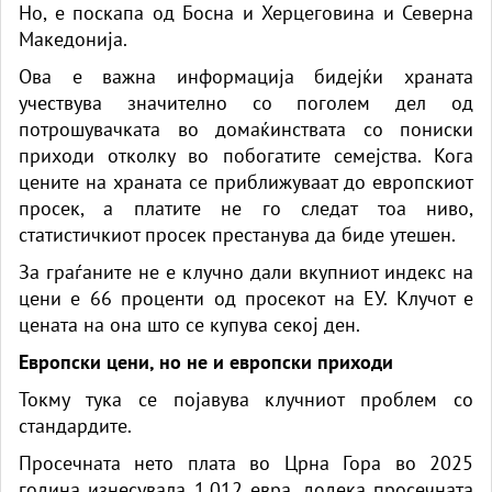
Но, е поскапа од Босна и Херцеговина и Северна
Македонија.
Ова е важна информација бидејќи храната
учествува значително со поголем дел од
потрошувачката во домаќинствата со пониски
приходи отколку во побогатите семејства. Кога
цените на храната се приближуваат до европскиот
просек, а платите не го следат тоа ниво,
статистичкиот просек престанува да биде утешен.
За граѓаните не е клучно дали вкупниот индекс на
цени е 66 проценти од просекот на ЕУ. Клучот е
цената на она што се купува секој ден.
Европски цени, но не и европски приходи
Токму тука се појавува клучниот проблем со
стандардите.
Просечната нето плата во Црна Гора во 2025
година изнесувала 1.012 евра, додека просечната