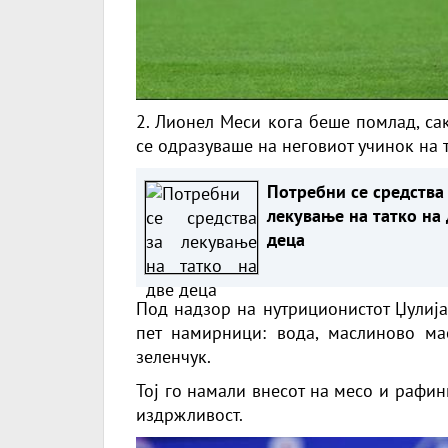
2. Лионел Меси кога беше помлад, са
се одразуваше на неговиот учинок на 
Потребни се средства
лекување на татко на 
деца
Под надзор на нутриционистот Џулија
пет намирници: вода, маслиново ма
зеленчук.
Тој го намали внесот на месо и рафи
издржливост.