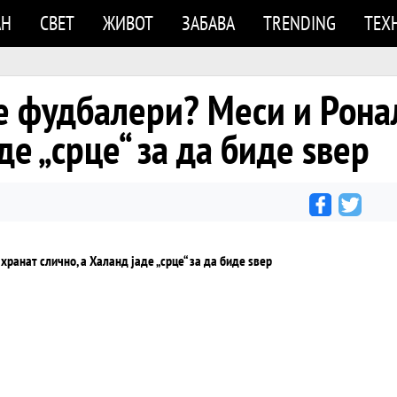
АН
СВЕТ
ЖИВОТ
ЗАБАВА
TRENDING
ТЕХ
е фудбалери? Меси и Рона
де „срце“ за да биде ѕвер