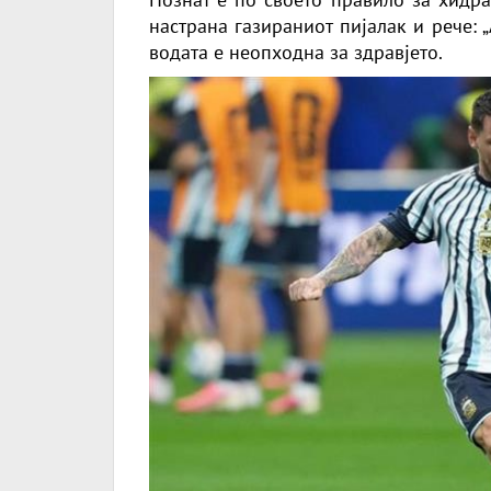
настрана газираниот пијалак и рече: „
водата е неопходна за здравјето.