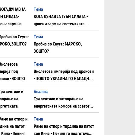
што НЕМААТ ВНУЦИ ДА ГИ
Tема
ЗАМЕНАТ
КОГА ДУНАВ ЈА ГУБИ СИЛАТА -
црвен аларм на системската
плоча од јужна Германија до
Tема
Црното Море...
Пробив во Сеута: МАРОКО,
ЗОШТО?
Tема
Виолетова империја под дронови
- ЗОШТО УКРАИНА ГО НАПАДНА
РУСКИОТ WILDBERRIES
Aнализа
Три вентили и затворање на
енергетската комора на светот:
Нападот во Суец најавува
Tема
глобален енергетски инфаркт?
Рамо на отпор и тврдина на патот
кон Кина - Пекинг го подготвува