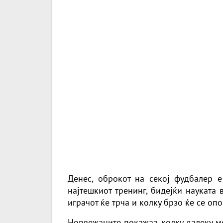
Денес, оброкот на секој фудбалер е
најтешкиот тренинг, бидејќи науката
играчот ќе трча и колку брзо ќе се опо
Норвежаните покажаа колку далеку мо