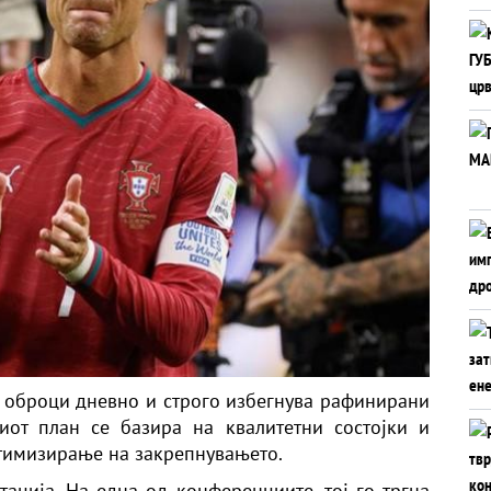
т оброци дневно и строго избегнува рафинирани
иот план се базира на квалитетни состојки и
тимизирање на закрепнувањето.
тација. На една од конференциите, тој го тргна