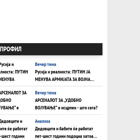
ПРОФИЛ
Вечер тема
Русија и реалноста: ПУТИН ЈА
МЕНУВА АРМИЈАТА ЗА ВОЈНА
ШТО ОСТАНУВА БЕЗ ФРОНТ
Вечер тема
АРСЕНАЛОТ ЗА „УДОБНО
ВОЈУВАЊЕ“ е исцрпен - што сега?
Анализа
Дедовците и бабите ќе работат
пет-шест години подоцна затоа