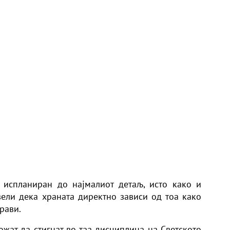
 испланиран до најмалиот детаљ, исто како и
 вели дека храната директно зависи од тоа како
рави.
жат да стигнат во таа дисциплина на Светското