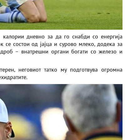
0 калории дневно за да го снабди со енергија
к се состои од јајца и сурово млеко, додека за
 дроб – внатрешни органи богати со железо и
ерен, неговиот татко му подготвува огромна
хидратите.