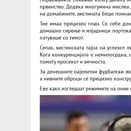
првенство. Додека многумина мислеа д
на домаќините, вистината беше поинак
Тие имаа прецизен план. Со себе дон
домашно сирење и илјадници портокал
патуваше со тимот.
Сепак, вистинската тајна на успехот 
Кога конкуренцијата е немилосрдна, с
помеѓу просекот и вечноста.
За денешните најелитни фудбалски ико
а нивните оброци се прецизно констр
Еве како изгледаат режимите на оние к