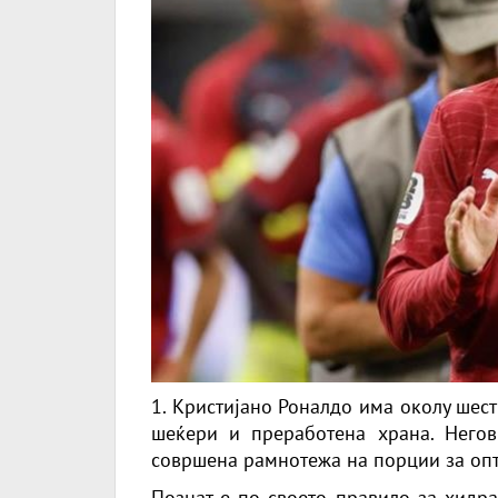
1. Кристијано Роналдо има околу шес
шеќери и преработена храна. Негов
совршена рамнотежа на порции за оп
Познат е по своето правило за хидра