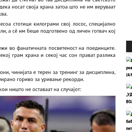
ека носат своја храна затоа што не им веруваат
ва.
есоа стотици килограми свој лосос, специјално
и, а сè им беше подготвено од личен готвач кој
лежи во фанатичната посветеност на поединците.
екој грам храна и секој час сон прават разлика
ни, чинијата е терен за тренинг за дисциплина,
уирано гориво за уривање рекорди.
ои ништо не оставаат на случајот: