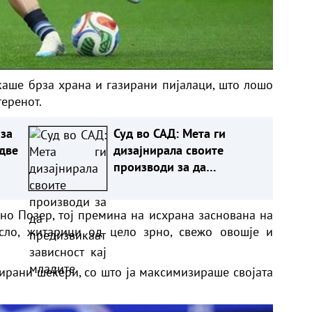
каше брза храна и газирани пијалаци, што лошо
теренот.
 за
Суд во САД: Мета ги
две
дизајнирала своите
производи за да
предизвикаат зависност
кај младите
но Позер, тој премина на исхрана заснована на
сло, житарици од цело зрно, свежо овошје и
нирани шеќери, со што ја максимизираше својата