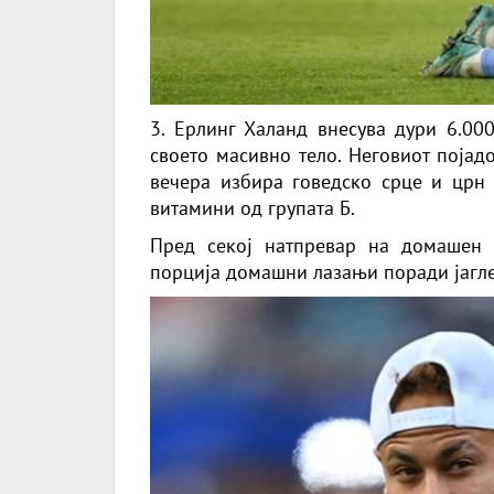
3. Ерлинг Халанд внесува дури 6.00
своето масивно тело. Неговиот појадо
вечера избира говедско срце и црн
витамини од групата Б.
Пред секој натпревар на домашен т
порција домашни лазањи поради јагле