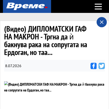
Open m
(Видео) ДИПЛОМАТСКИ ГАФ
НА МАКРОН - Тргна да ѝ
бакнува рака на сопругата на
Ердоган, но таа...
8.07.2026