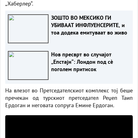
„Хаберлер“.
ЗОШТО ВО МЕКСИКО ГИ
УБИВААТ ИНФЛУЕНСЕРИТЕ, и
тоа додека емитуваат во живо
Нов пресврт во случајот
„Епстајн“: Лондон под сè
поголем притисок
На влезот во Претседателскиот комплекс тој беше
пречекан од турскиот претседател Реџеп Таип
Ердоган и неговата сопруга Емине Ердоган.