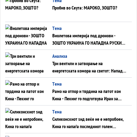
Tема
Пробив во Сеута: МАРОКО, ЗОШТО?
Tема
Виолетова империја под дронови -
ЗОШТО УКРАИНА ГО НАПАДНА РУСКИОТ
WILDBERRIES
Aнализа
Три вентили и затворање на
енергетската комора на светот: Нападот
во Суец најавува глобален енергетски
Tема
инфаркт?
Рамо на отпор и тврдина на патот кон
Кина - Пекинг го подготвува Иран за
американска копнена инвазија
Tема
Силиконскиот ѕид веќе не е непробоен,
Кина го напаѓа последниот голем
монопол на Западот?