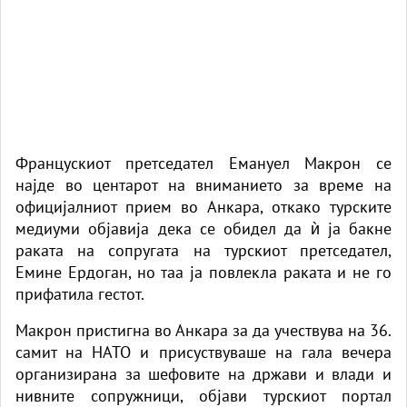
Францускиот претседател Емануел Макрон се
најде во центарот на вниманието за време на
официјалниот прием во Анкара, откако турските
медиуми објавија дека се обидел да ѝ ја бакне
раката на сопругата на турскиот претседател,
Емине Ердоган, но таа ја повлекла раката и не го
прифатила гестот.
Макрон пристигна во Анкара за да учествува на 36.
самит на НАТО и присуствуваше на гала вечера
организирана за шефовите на држави и влади и
нивните сопружници, објави турскиот портал