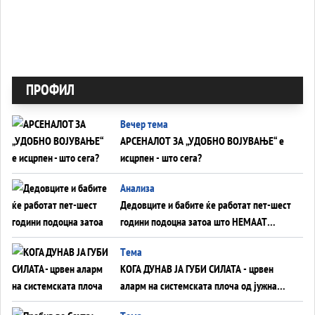
ПРОФИЛ
Вечер тема
АРСЕНАЛОТ ЗА „УДОБНО ВОЈУВАЊЕ“ е
исцрпен - што сега?
Анализа
Дедовците и бабите ќе работат пет-шест
години подоцна затоа што НЕМААТ
ВНУЦИ ДА ГИ ЗАМЕНАТ
Tема
КОГА ДУНАВ ЈА ГУБИ СИЛАТА - црвен
аларм на системската плоча од јужна
Германија до Црното Море...