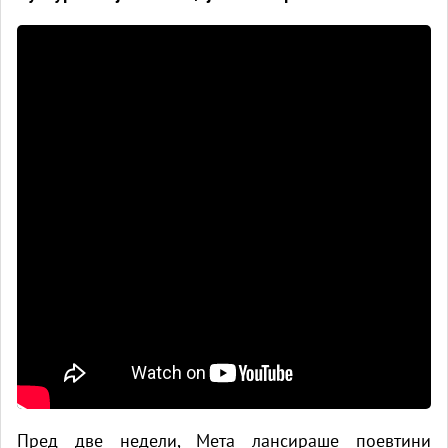
Пред две недели, Мета лансираше поевтини