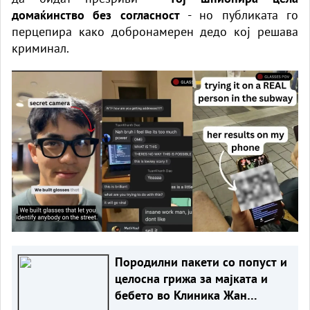
домаќинство без согласност
- но публиката го
перцепира како добронамерен дедо кој решава
криминал.
Породилни пакети со попуст и
целосна грижа за мајката и
бебето во Клиника Жан