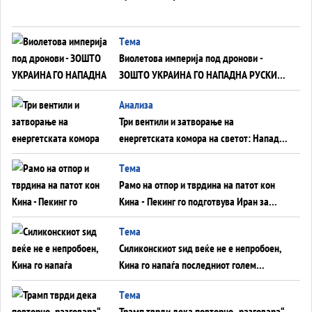
Tема
Виолетова империја под дронови -
ЗОШТО УКРАИНА ГО НАПАДНА РУСКИОТ
WILDBERRIES
Aнализа
Три вентили и затворање на
енергетската комора на светот: Нападот
во Суец најавува глобален енергетски
Tема
инфаркт?
Рамо на отпор и тврдина на патот кон
Кина - Пекинг го подготвува Иран за
американска копнена инвазија
Tема
Силиконскиот ѕид веќе не е непробоен,
Кина го напаѓа последниот голем
монопол на Западот?
Tема
Трамп тврди дека повторно „разговара“