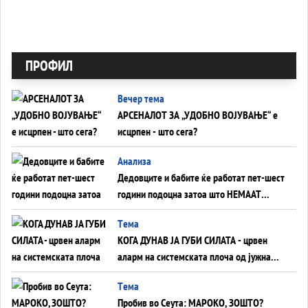
ПРОФИЛ
Вечер тема
АРСЕНАЛОТ ЗА „УДОБНО ВОЈУВАЊЕ“ е
исцрпен - што сега?
Анализа
Дедовците и бабите ќе работат пет-шест
години подоцна затоа што НЕМААТ
ВНУЦИ ДА ГИ ЗАМЕНАТ
Tема
КОГА ДУНАВ ЈА ГУБИ СИЛАТА - црвен
аларм на системската плоча од јужна
Германија до Црното Море...
Tема
Пробив во Сеута: МАРОКО, ЗОШТО?