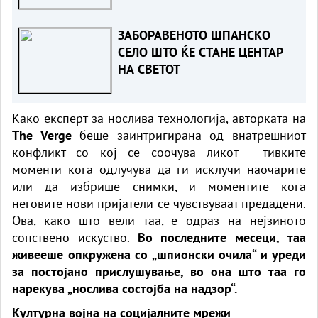
Митрев
ЗАБОРАВЕНОТО ШПАНСКО
СЕЛО ШТО ЌЕ СТАНЕ ЦЕНТАР
НА СВЕТОТ
Како експерт за нослива технологија, авторката на
The Verge
беше заинтригирана од внатрешниот
конфликт со кој се соочува ликот - тивките
моменти кога одлучува да ги исклучи наочарите
или да избрише снимки, и моментите кога
неговите нови пријатели се чувствуваат предадени.
Ова, како што вели таа, е одраз на нејзиното
сопствено искуство.
Во последните месеци, таа
живееше опкружена со „шпионски очила“ и уреди
за постојано прислушување, во она што таа го
нарекува „нослива состојба на надзор“.
Културна војна на социјалните мрежи