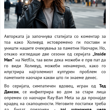
Авторката ја започнува статијата со коментар за
тоа како Холивуд истовремено ги постави и
уништи нашите очекувања за паметни Наочари. Но,
откако изгледаше две сезони од серијата
„Inside
Man“
на Netflix, таа вели дека можеби е прв пат да
го види Холивуд, можеби ненамерно, како го
илустрира најголемиот културен проблем со
паметните наочари какви што ги знаеме денес.
Во серијата, симпатичен вдовец, игран од
Тед
Дансон
, се инфилтрира во дом за стари лица
опремен со наочари
Ray-Ban Meta
за да пронајде
крадец на скапоцености. Неговите постапки треба
да бидат презриви -
тој шпионира цела