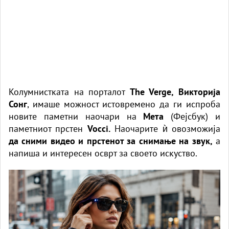
Колумнистката на порталот
The Verge, Викторија
Сонг
, имаше можност истовремено да ги испроба
новите
паметни наочари
на
Мета
(Фејсбук) и
паметниот прстен
Vocci.
Наочарите ѝ овозможија
да сними видео и прстенот за снимање на звук,
а
напиша и интересен осврт за своето искуство.