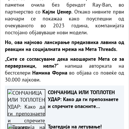
паметни очила без брендот Ray-Ban, во
партнерство со
Кајли Џенер
. Откако нивните први
наочари се покажаа како поуспешни од
очекуваното во 2023 година, компанијата
постојано објавуваше нови модели.
Но, ова најново лансирање предизвика лавина од
реакции на социјалната мрежа на Мета Threads.
„Сите се согласуваме дека наошарите Мета се за
перверзници, нели?“
напиша авторката на
бестселери
Намина Форна
во објава со повеќе од
30.000 лајкови.
СОНЧАНИЦА ИЛИ ТОПЛОТЕН
УДАР: Како да ги препознаете
и спречите опасните
последици
Трагедија на летување!