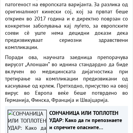
патогеност на европската варијанта. За разлика од
оригиналниот кинески сој, кој за првпат беше
откриен во 2017 година и е директно поврзан со
конкретни заболувања кај луѓето, за европските
соеви сè уште нема децидни докази дека
предизвикуваат сериозни здравствени
компликации.
Поради ова, научната заедница препорачува
вирусот „Алоншан“ во иднина стандардно да биде
вклучен во медицинската дијагностика при
третирање на компликации предизвикани од
каснување од крлеж. Претходно, присуство на овој
вирус во Европа веќе беше потврдено во
Германија, Финска, Франција и Швајцарија.
СОНЧАНИЦА ИЛИ ТОПЛОТЕН
УДАР: Како да ги препознаете
и спречите опасните