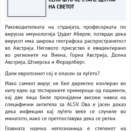
НА СВЕТОТ
Раководителката на студијата, професорката по
вирусна имунологија Џудит Аберле, потврди дека
вирусот има широка географска распространетост
во Австрија. Неговото присуство е евидентирано
во регионите на Виена, Горна Австрија, Долна
Австрија, Штаерска и Форарлберг.
Дали европскиот сој е опасен за луѓето?
Иако самиот вирус не бил директно изолиран во
ниту еден од тестираните примероци од пациенти,
кај две лица биле пронајдени високи нивоа на
специфични антитела за ALSV. Ова е јасен доказ
дека инфекции кај луѓето веќе се случиле во
минатото, иако се претпоставува дека се ретки.
Главната научна непознаница е степенот на