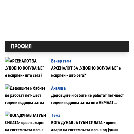
ПРОФИЛ
Вечер тема
АРСЕНАЛОТ ЗА „УДОБНО ВОЈУВАЊЕ“ е
исцрпен - што сега?
Анализа
Дедовците и бабите ќе работат пет-шест
години подоцна затоа што НЕМААТ
ВНУЦИ ДА ГИ ЗАМЕНАТ
Tема
КОГА ДУНАВ ЈА ГУБИ СИЛАТА - црвен
аларм на системската плоча од јужна