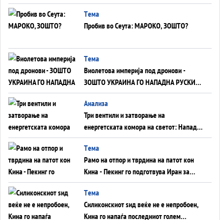
Германија до Црното Море...
Tема
Пробив во Сеута: МАРОКО, ЗОШТО?
Tема
Виолетова империја под дронови -
ЗОШТО УКРАИНА ГО НАПАДНА РУСКИОТ
WILDBERRIES
Aнализа
Три вентили и затворање на
енергетската комора на светот: Нападот
во Суец најавува глобален енергетски
Tема
инфаркт?
Рамо на отпор и тврдина на патот кон
Кина - Пекинг го подготвува Иран за
американска копнена инвазија
Tема
Силиконскиот ѕид веќе не е непробоен,
Кина го напаѓа последниот голем