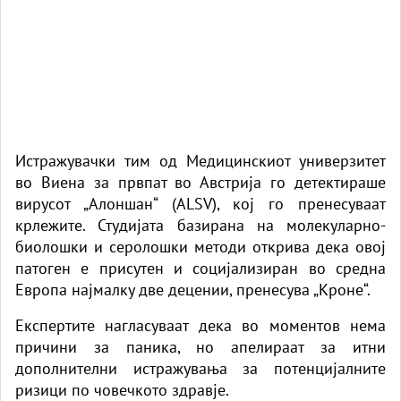
Истражувачки тим од Медицинскиот универзитет
во Виена за првпат во Австрија го детектираше
вирусот „Алоншан“ (ALSV), кој го пренесуваат
крлежите. Студијата базирана на молекуларно-
биолошки и серолошки методи открива дека овој
патоген е присутен и социјализиран во средна
Европа најмалку две децении, пренесува
„Кроне“
.
Експертите нагласуваат дека во моментов нема
причини за паника, но апелираат за итни
дополнителни истражувања за потенцијалните
ризици по човечкото здравје.