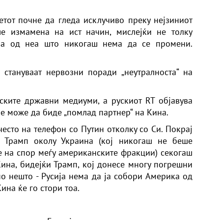
тот почне да гледа исклучиво преку нејзиниот
ше измамена на ист начин, мислејќи не толку
на од неа што никогаш нема да се промени.
 стануваат нервозни поради „неутралноста“ на
ските државни медиуми, а рускиот RT објавува
 не може да биде „помлад партнер“ на Кина.
често на телефон со Путин отколку со Си. Покрај
а Трамп околу Украина (кој никогаш не беше
е на спор меѓу американските фракции) секогаш
Кина, бидејќи Трамп, кој донесе многу погрешни
но нешто - Русија нема да ја собори Америка од
ина ќе го стори тоа.