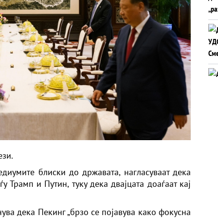
ези.
диумите блиски до државата, нагласуваат дека
у Трамп и Путин, туку дека двајцата доаѓаат кај
нува дека Пекинг „брзо се појавува како фокусна