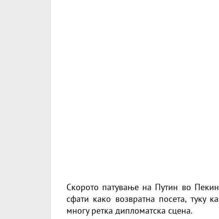
Скорото патување на Путин во Пекин
сфати како возвратна посета, туку к
многу ретка дипломатска сцена.