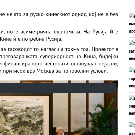
е нешто за руско-кинескиот однос, кој не е без
и, но е асиметрична економски. На Русија ѝ е
Кина ѝ е потребна Русија.
а гасоводот го нагласија токму тоа. Проектот е
преговарачката супериорност на Кина, бидејќи
и финансирањето честопати остануваат нејасни,
и притисок врз Москва за поповолни услови.