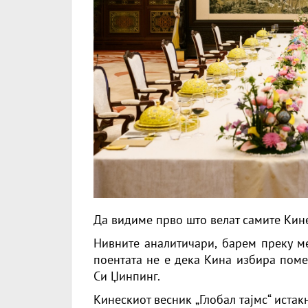
Да видиме прво што велат самите Кин
Нивните аналитичари, барем преку ме
поентата не е дека Кина избира помеѓ
Си Џинпинг.
Кинескиот весник „Глобал тајмс“ истак