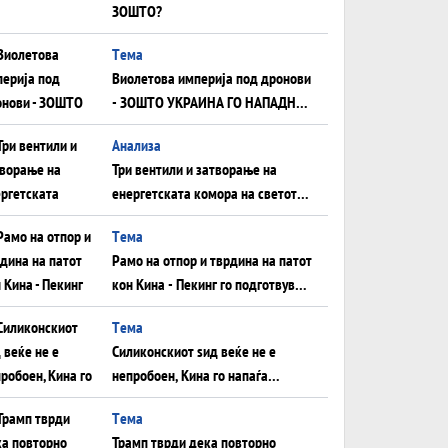
ЗОШТО?
Tема
Виолетова империја под дронови
- ЗОШТО УКРАИНА ГО НАПАДНА
РУСКИОТ WILDBERRIES
Aнализа
Три вентили и затворање на
енергетската комора на светот:
Нападот во Суец најавува
Tема
глобален енергетски инфаркт?
Рамо на отпор и тврдина на патот
кон Кина - Пекинг го подготвува
Иран за американска копнена
Tема
инвазија
Силиконскиот ѕид веќе не е
непробоен, Кина го напаѓа
последниот голем монопол на
Tема
Западот?
Трамп тврди дека повторно