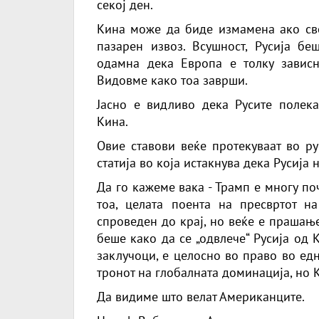
секој ден.
Кина може да биде измамена ако све
пазарен извоз. Всушност, Русија бе
одамна дека Европа е толку завис
Видовме како тоа заврши.
Јасно е видливо дека Русите полека
Кина.
Овие ставови веќе протекуваат во ру
статија во која истакнува дека Русија
Да го кажеме вака - Трамп е многу по
тоа, целата поента на пресвртот н
спроведен до крај, но веќе е прашањ
беше како да се „одвлече“ Русија од 
заклучоци, е целосно во право во ед
тронот на глобалната доминација, но К
Да видиме што велат Американците.