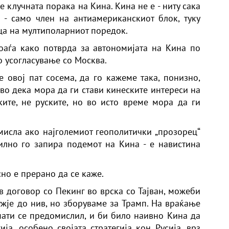
е клучната порака на Кина. Кина не е - ниту сака
 - само член на антиамериканскиот блок, туку
ца на мултиполарниот поредок.
оаѓа како потврда за автономијата на Кина по
о усогласување со Москва.
е овој пат сосема, да го кажеме така, понизно,
тво дека мора да ги стави кинеските интереси на
ите, не руските, но во исто време мора да ги
смисла ако најголемиот геополитички „прозорец“
илно го запира подемот на Кина - е навистина
сно е прерано да се каже.
в договор со Пекинг во врска со Тајван, можеби
жје до нив, но зборуваме за Трамп. На враќање
пати се предомислил, и би било наивно Кина да
ија, особено својата стратегија кон Русија, врз