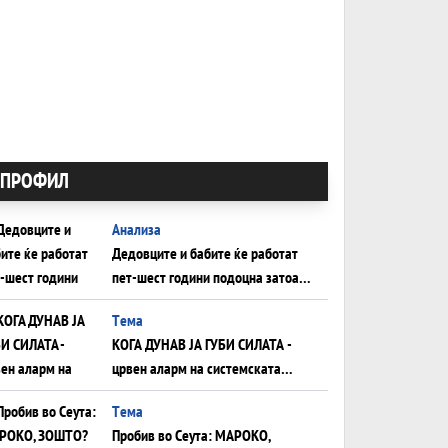
ПРОФИЛ
Анализа
Дедовците и бабите ќе работат
пет-шест години подоцна затоа
што НЕМААТ ВНУЦИ ДА ГИ
Tема
ЗАМЕНАТ
КОГА ДУНАВ ЈА ГУБИ СИЛАТА -
црвен аларм на системската
плоча од јужна Германија до
Tема
Црното Море...
Пробив во Сеута: МАРОКО,