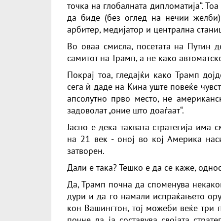
точка на глобалната дипломатија“. Тоа 
да биде (без оглед на нечии желби)
арбитер, медијатор и централна стани
Во оваа смисла, посетата на Путин д
самитот на Трамп, а не како автоматск
Покрај тоа, гледајќи како Трамп дојд
сега ѝ даде на Кина уште повеќе чувс
апсолутно прво место, не американск
задоволат „оние што доаѓаат“.
Јасно е дека таквата стратегија има 
на 21 век - оној во кој Америка нас
затворен.
Дали е така? Тешко е да се каже, одно
Да, Трамп почна да споменува некако
дури и да го намали испраќањето ору
кон Вашингтон, тој можеби веќе три 
почне да ја составува својата стратег