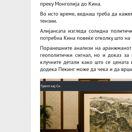
преку Монголија до Кина.
Во исто време, веднаш треба да кажем
тензии.
Алијансата изгледа солидна политичк
потребна Кина повеќе отколку што на 
Поранешните анализи на аранжманот з
геополитички сигнал, но и доказ за 
клучните детали како што се цената 
додека Пекинг може да чека и да врш
Трамп кај Си