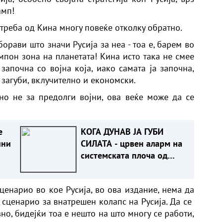
амп!
треба од Кина многу повеќе отколку обратно.
борави што значи Русија за неа - тоа е, барем во
мпон зона на планетата! Кина исто така не смее
започна со војна која, иако самата ја започна,
 загуби, вклучително и економски.
но не за предолги војни, ова веќе може да се
е
КОГА ДУНАВ ЈА ГУБИ
ини
СИЛАТА - црвен аларм на
системската плоча од
јужна Германија до
Црното Море...
ценарио во кое Русија, во ова издание, нема да
сценарио за внатрешен колапс на Русија. Да се ​​
о, бидејќи тоа е нешто на што многу се работи,