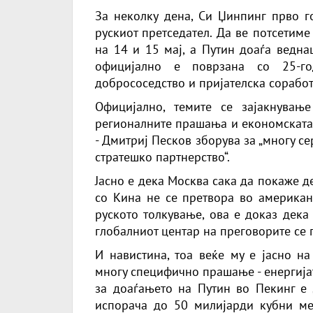
За неколку дена, Си Џинпинг прво г
рускиот претседател. Да ве потсетим
на 14 и 15 мај, а Путин доаѓа ведна
официјално е поврзана со 25-го
добрососедство и пријателска соработ
Официјално, темите се зајакнувањ
регионалните прашања и економската 
- Дмитриј Песков зборува за „многу с
стратешко партнерство“.
Јасно е дека Москва сака да покаже д
со Кина не се претвора во американ
руското толкување, ова е доказ дека
глобалниот центар на преговорите се
И навистина, тоа веќе му е јасно на
многу специфично прашање - енергија
за доаѓањето на Путин во Пекинг е 
испорача до 50 милијарди кубни ме