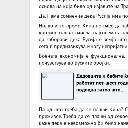
основа на која било од изјавите на Тр
Да. Нема сомнение дека Русија има по
Но, во исто време, Кина не смее да за
континентална смисла, најголемата та
да заборави дека Русија е земја што 
сега ѝ предизвикува многу непријатни
Воената економија е функционална, 
почувствува во руските бројки.
Дедовците и бабите ќ
работат пет-шест год
подоцна затоа што
НЕМААТ ВНУЦИ ДА ГИ
ЗАМЕНАТ
Па од што треба да се плаши Кина? С
преживее. Треба да се плаши од секое 
каже дека е невозможно би било наивн