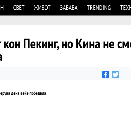
АН
СВЕТ
ЖИВОТ
ЗАБАВА
TRENDING
ТЕХ
 кон Пекинг, но Кина не см
а