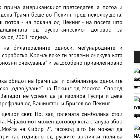
о прима американскиот претседател, а потоа и
е дека Трамп беше во Пекинг пред неколку дена,
ш потоа - на покана од Пекинг - на посета што
дишнината од руско-кинескиот договор за
ка од 2001 година.
е на билатералните односи, меѓународните и
соработка. Кремљ веќе ги зголеми очекувањата
ериозни очекувања“ и за „особено привилегирано
ека обидот на Трамп да ги стабилизира односите
ско „одвојување“ на Пекинг од Москва. Според
 Западот не успеал да ја изолира Русија и дека
 префрлил од Вашингтон и Брисел во Пекинг.
 целиот свет. Но, зад големата симболика стои
та. Најважниот можен договор кога станува збор
„Моќта на Сибир 2“, гасовод што би можел да
три гас годишно од руските арктички полиња