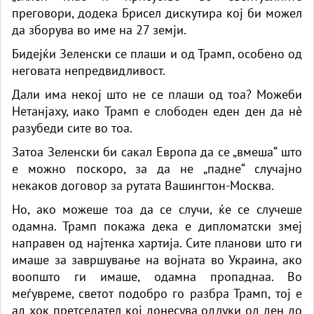
преговори, додека Брисел дискутира кој би можел
да зборува во име на 27 земји.
Бидејќи Зеленски се плаши и од Трамп, особено од
неговата непредвидливост.
Дали има некој што не се плаши од тоа? Можеби
Нетанјаху, иако Трамп е слободен еден ден да нè
разубеди сите во тоа.
Затоа Зеленски би сакал Европа да се „вмеша“ што
е можно поскоро, за да не „падне“ случајно
некаков договор за рутата Вашингтон-Москва.
Но, ако можеше тоа да се случи, ќе се случеше
одамна. Трамп покажа дека е дипломатски змеј
направен од најтенка хартија. Сите планови што ги
имаше за завршување на војната во Украина, ако
воопшто ги имаше, одамна пропаднаа. Во
меѓувреме, светот подобро го разбра Трамп, тој е
ад хок претседател кој донесува одлуки од ден до