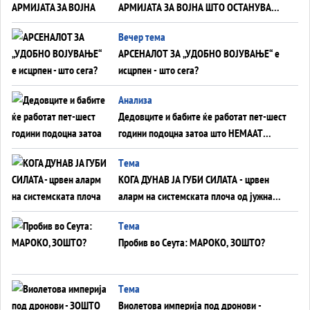
АРМИЈАТА ЗА ВОЈНА ШТО ОСТАНУВА
БЕЗ ФРОНТ
Вечер тема
АРСЕНАЛОТ ЗА „УДОБНО ВОЈУВАЊЕ“ е
исцрпен - што сега?
Анализа
Дедовците и бабите ќе работат пет-шест
години подоцна затоа што НЕМААТ
ВНУЦИ ДА ГИ ЗАМЕНАТ
Tема
КОГА ДУНАВ ЈА ГУБИ СИЛАТА - црвен
аларм на системската плоча од јужна
Германија до Црното Море...
Tема
Пробив во Сеута: МАРОКО, ЗОШТО?
Tема
Виолетова империја под дронови -