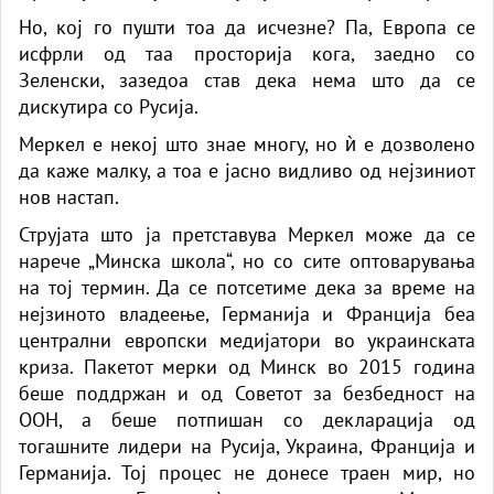
Но, кој го пушти тоа да исчезне? Па, Европа се
исфрли од таа просторија кога, заедно со
Зеленски, зазедоа став дека нема што да се
дискутира со Русија.
Меркел е некој што знае многу, но ѝ е дозволено
да каже малку, а тоа е јасно видливо од нејзиниот
нов настап.
Струјата што ја претставува Меркел може да се
нарече „Минска школа“, но со сите оптоварувања
на тој термин. Да се ​​потсетиме дека за време на
нејзиното владеење, Германија и Франција беа
централни европски медијатори во украинската
криза. Пакетот мерки од Минск во 2015 година
беше поддржан и од Советот за безбедност на
ООН, а беше потпишан со декларација од
тогашните лидери на Русија, Украина, Франција и
Германија. Тој процес не донесе траен мир, но