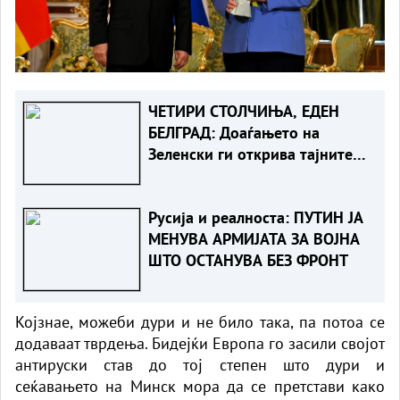
ЧЕТИРИ СТОЛЧИЊА, ЕДЕН
БЕЛГРАД: Доаѓањето на
Зеленски ги открива тајните
на политиката на
балансирање на Вучиќ
Русија и реалноста: ПУТИН ЈА
МЕНУВА АРМИЈАТА ЗА ВОЈНА
ШТО ОСТАНУВА БЕЗ ФРОНТ
Којзнае, можеби дури и не било така, па потоа се
додаваат тврдења. Бидејќи Европа го засили својот
антируски став до тој степен што дури и
сеќавањето на Минск мора да се претстави како