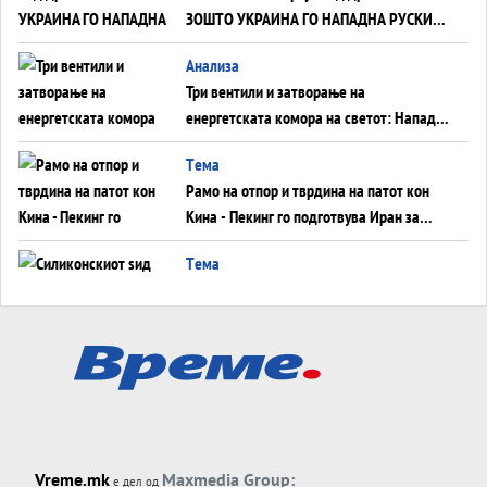
ЗОШТО УКРАИНА ГО НАПАДНА РУСКИОТ
WILDBERRIES
Aнализа
Три вентили и затворање на
енергетската комора на светот: Нападот
во Суец најавува глобален енергетски
Tема
инфаркт?
Рамо на отпор и тврдина на патот кон
Кина - Пекинг го подготвува Иран за
американска копнена инвазија
Tема
Силиконскиот ѕид веќе не е непробоен,
Кина го напаѓа последниот голем
монопол на Западот?
Tема
Трамп тврди дека повторно „разговара“
со Иран - ваквите моменти се поопасни
од отворените закани
Tема
Vreme.mk
Maxmedia Group:
е дел од
ДЛАБОКО УДОЛУ: Сметководствените