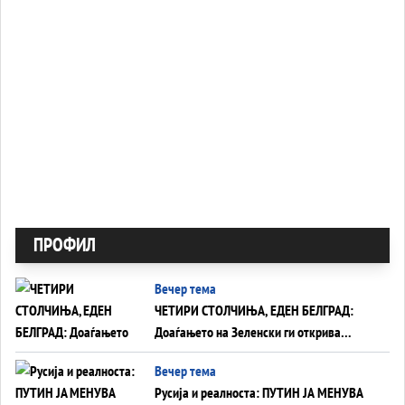
ПРОФИЛ
Вечер тема
ЧЕТИРИ СТОЛЧИЊА, ЕДЕН БЕЛГРАД:
Доаѓањето на Зеленски ги открива
тајните на политиката на балансирање
Вечер тема
на Вучиќ
Русија и реалноста: ПУТИН ЈА МЕНУВА