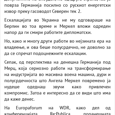
поврза Германија посилно со рускиот енергетски
извор преку гасоводот Северен тек 2.
Ескалацијата во Украина не му одговараше на
Берлин во тоа време и Меркел вложи одреден
напор да ги смири работите дипломатски.
Но, како и многу други работи во нејзината ера на
владеење, и ова беше полусрдечно, не доволно за
да се спречат подоцнежните ескалации.
Сепак, од перспектива на денешна Германија под
Мерц, која сериозно работи на трансформирање
на индустријата во масивна воена машина, дури и
полусрдечноста што Ангела Меркел повремено ја
нудеше одеднаш звучи како привлечен
компромис. Затоа е интересно да се види што има
да каже денес.
На Europaforum на WDR, како дел од
конференцијата Re:Publica, поранешната