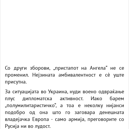
Со други зборови, „пристапот на Ангела“ не се
променил. Нејзината амбивалентност е сè уште
присутна.
За ситуацијата во Украина, нуди воено одвраќање
плус дипломатска активност. Иако барем
„полумилитаристичко“, а тоа е неколку нијанси
подобро од она што го заговара денешната
владејачка Европа - само армија, преговорите со
Русија ни во лудост.