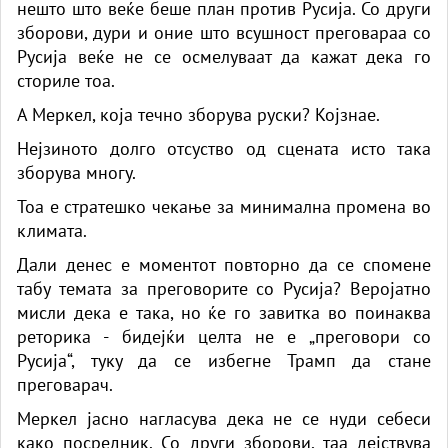
нешто што веќе беше план против Русија. Со други
зборови, дури и оние што всушност преговараа со
Русија веќе не се осмелуваат да кажат дека го
сториле тоа.
А Меркел, која течно зборува руски? Којзнае.
Нејзиното долго отсуство од сцената исто така
зборува многу.
Тоа е стратешко чекање за минимална промена во
климата.
Дали денес е моментот повторно да се спомене
табу темата за преговорите со Русија? Веројатно
мисли дека е така, но ќе го завитка во поинаква
реторика - бидејќи целта не е „преговори со
Русија“, туку да се избегне Трамп да стане
преговарач.
Меркел јасно нагласува дека не се нуди себеси
како посредник. Со други зборови, таа дејствува