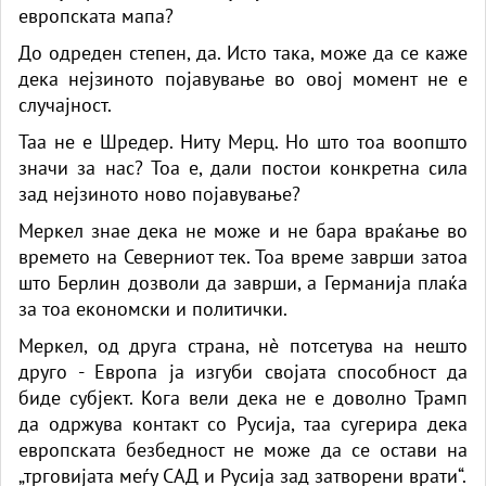
европската мапа?
До одреден степен, да. Исто така, може да се каже
дека нејзиното појавување во овој момент не е
случајност.
Таа не е Шредер. Ниту Мерц. Но што тоа воопшто
значи за нас? Тоа е, дали постои конкретна сила
зад нејзиното ново појавување?
Меркел знае дека не може и не бара враќање во
времето на Северниот тек. Тоа време заврши затоа
што Берлин дозволи да заврши, а Германија плаќа
за тоа економски и политички.
Меркел, од друга страна, нè потсетува на нешто
друго - Европа ја изгуби својата способност да
биде субјект. Кога вели дека не е доволно Трамп
да одржува контакт со Русија, таа сугерира дека
европската безбедност не може да се остави на
„трговијата меѓу САД и Русија зад затворени врати“.