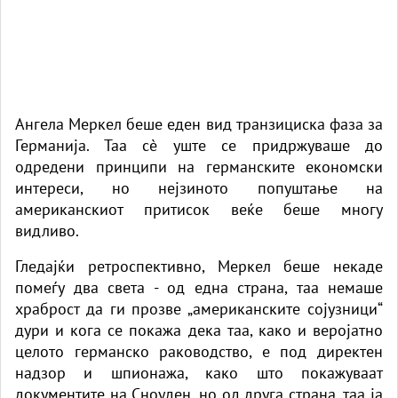
Ангела Меркел беше еден вид транзициска фаза за
Германија. Таа сè уште се придржуваше до
одредени принципи на германските економски
интереси, но нејзиното попуштање на
американскиот притисок веќе беше многу
видливо.
Гледајќи ретроспективно, Меркел беше некаде
помеѓу два света - од една страна, таа немаше
храброст да ги прозве „американските сојузници“
дури и кога се покажа дека таа, како и веројатно
целото германско раководство, е под директен
надзор и шпионажа, како што покажуваат
документите на Сноуден, но од друга страна, таа ја