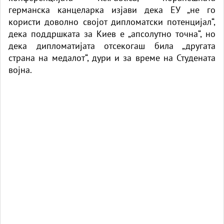
германска канцеларка изјави дека ЕУ „не го
користи доволно својот дипломатски потенцијал“,
дека поддршката за Киев е „апсолутно точна“, но
дека дипломатијата отсекогаш била „другата
страна на медалот“, дури и за време на Студената
војна.