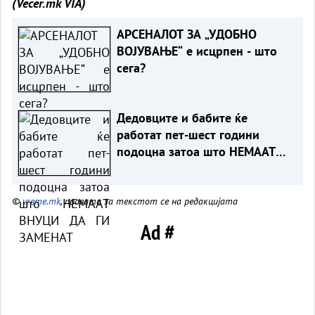
(Vecer.mk
VIA)
АРСЕНАЛОТ ЗА „УДОБНО
ВОЈУВАЊЕ“ е исцрпен - што
сега?
Дедовците и бабите ќе
работат пет-шест години
подоцна затоа што НЕМААТ
ВНУЦИ ДА ГИ ЗАМЕНАТ
©
vreme.mk
, правата за текстот се на редакцијата
Ad #