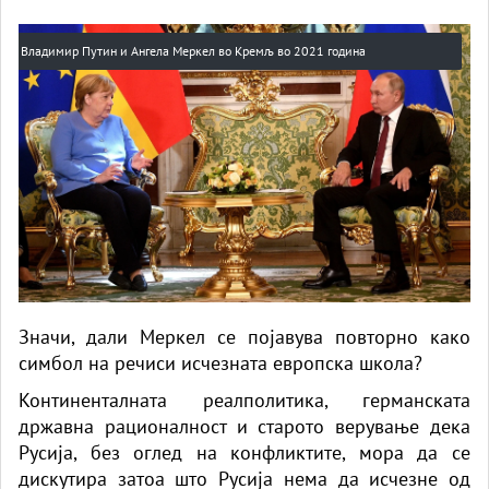
Владимир Путин и Ангела Меркел во Кремљ во 2021 година
Значи, дали Меркел се појавува повторно како
симбол на речиси исчезната европска школа?
Континенталната реалполитика, германската
државна рационалност и старото верување дека
Русија, без оглед на конфликтите, мора да се
дискутира затоа што Русија нема да исчезне од