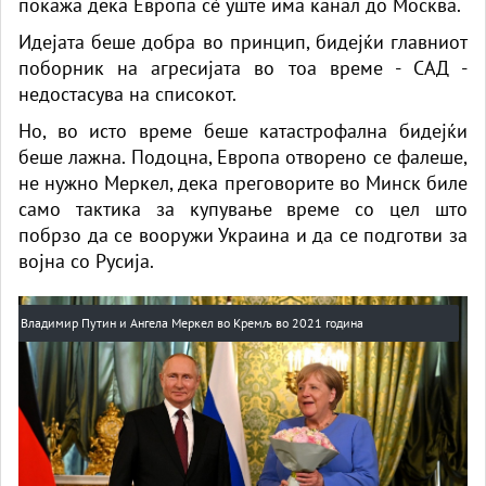
покажа дека Европа сè уште има канал до Москва.
Идејата беше добра во принцип, бидејќи главниот
поборник на агресијата во тоа време - САД -
недостасува на списокот.
Но, во исто време беше катастрофална бидејќи
беше лажна. Подоцна, Европа отворено се фалеше,
не нужно Меркел, дека преговорите во Минск биле
само тактика за купување време со цел што
побрзо да се вооружи Украина и да се подготви за
војна со Русија.
Владимир Путин и Ангела Меркел во Кремљ во 2021 година