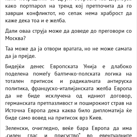
како портпарол на тренд кој претпочита да го
заврши конфликтот, но сепак нема храброст да
каже дека тоа и е желба.
Дали оваа струја може да доведе до преговори со
Москва?
Таа може да ја отвори вратата, но не може самата
да ја прејде.
Бидејќи денес Европската Унија е длабоко
поделена помеѓу балтичко-полската логика на
тотален притисок и радикалната антируска
политика, француско-италијанската желба Европа
да не биде исклучена од идниот договор,
германската претпазливост и поширокиот страв на
Источна Европа дека каква било дипломатија ќе
биде само вовед на притисок врз Киев.
Зеленски, очигледно, веќе бара Европа да има
„силен глас и присуство“ во евентуалните