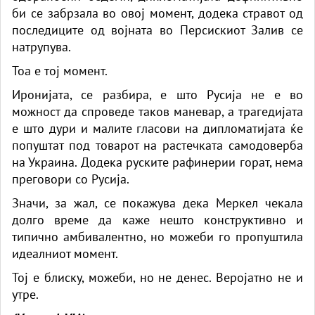
би се забрзала во овој момент, додека стравот од
последиците од војната во Персискиот Залив се
натрупува.
Тоа е тој момент.
Иронијата, се разбира, е што Русија не е во
можност да спроведе таков маневар, а трагедијата
е што дури и малите гласови на дипломатијата ќе
попуштат под товарот на растечката самодоверба
на Украина. Додека руските рафинерии горат, нема
преговори со Русија.
Значи, за жал, се покажува дека Меркел чекала
долго време да каже нешто конструктивно и
типично амбивалентно, но можеби го пропуштила
идеалниот момент.
Тој е блиску, можеби, но не денес. Веројатно не и
утре.