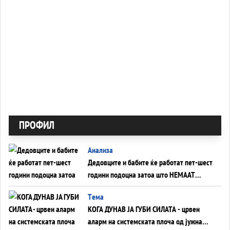
ПРОФИЛ
Анализа
Дедовците и бабите ќе работат пет-шест
години подоцна затоа што НЕМААТ
ВНУЦИ ДА ГИ ЗАМЕНАТ
Tема
КОГА ДУНАВ ЈА ГУБИ СИЛАТА - црвен
аларм на системската плоча од јужна