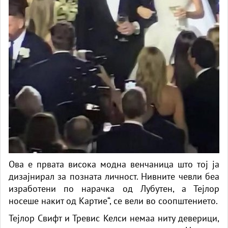
Ова е првата висока модна венчаница што тој ја
дизајнирал за позната личност. Нивните чевли беа
изработени по нарачка од Лубутен, а Тејлор
носеше накит од Картие“, се вели во соопштението.
Тејлор Свифт и Тревис Келси немаа ниту деверици,