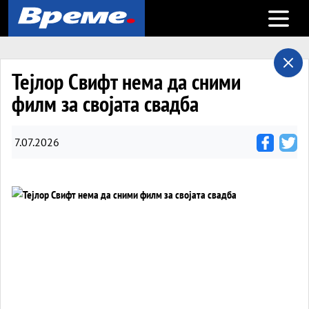
Open m
Тејлор Свифт нема да сними
филм за својата свадба
7.07.2026