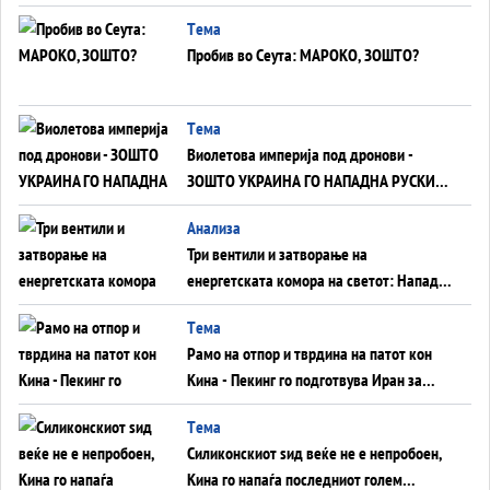
Германија до Црното Море...
Tема
Пробив во Сеута: МАРОКО, ЗОШТО?
Tема
Виолетова империја под дронови -
ЗОШТО УКРАИНА ГО НАПАДНА РУСКИОТ
WILDBERRIES
Aнализа
Три вентили и затворање на
енергетската комора на светот: Нападот
во Суец најавува глобален енергетски
Tема
инфаркт?
Рамо на отпор и тврдина на патот кон
Кина - Пекинг го подготвува Иран за
американска копнена инвазија
Tема
Силиконскиот ѕид веќе не е непробоен,
Кина го напаѓа последниот голем