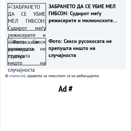
ЗАБРАНЕТО ДА СЕ УБИЕ МЕЛ
ГИБСОН: Судирот меѓу
режисерите и милионските
холивудски студија
Фото: Секси русокосата не
препушта ништо на
случајноста
©
vreme.mk
, правата за текстот се на редакцијата
Ad #