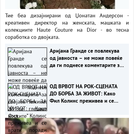
Тие беа дизајнирани од Џонатан Андерсон -
креативен директор на женската, машката и
колекциите Haute Couture на Dior - во тесна
соработка со двојката.
Аријана Гранде се повлекува
од јавноста – не може повеќе
да ги поднесе коментарите за
својата тежина: „Ѝ се гледаат
коските“
ОД ВРВОТ НА РОК-СЦЕНАТА
ДО БОРБА ЗА ЖИВОТ: Како
Фил Колинс преживеа и се
врати поради децата