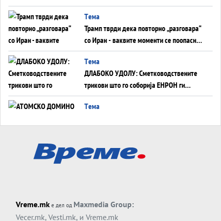
монопол на Западот?
Tема
Трамп тврди дека повторно „разговара“
со Иран - ваквите моменти се поопасни
од отворените закани
Tема
ДЛАБОКО УДОЛУ: Сметководствените
трикови што го соборија ЕНРОН ги
применуваат гигантите за ВИ
Tема
АТОМСКО ДОМИНО НА БЛИСКИОТ
ИСТОК
Tема
ОД ШАХЕД ДО СВЕТСКА ВОЈНА?
Обвинувањето кон Русија го поврзува
Блискиот Исток со украинското бојно
Тема
поле?
Vreme.mk
Maxmedia Group:
е дел од
Заборавете ги премиерите, ОВА СЕ
Vecer.mk
,
Vesti.mk
, и
Vreme.mk
ЛУЃЕТО ШТО РЕШАВААТ ЗА МИР, ВОЈНА,