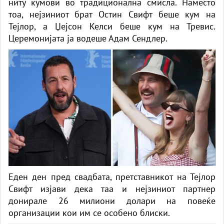
ниту кумови во традиционална смисла. Наместо
тоа, нејзиниот брат Остин Свифт беше кум на
Тејлор, а Џејсон Келси беше кум на Тревис.
Церемонијата ја водеше Адам Сендлер.
Еден ден пред свадбата, претставникот на Тејлор
Свифт изјави дека таа и нејзиниот партнер
донирале 26 милиони долари на повеќе
организации кои им се особено блиски.