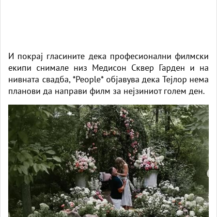
И покрај гласините дека професионални филмски
екипи снимале низ Медисон Сквер Гарден и на
нивната свадба, *People* објавува дека Тејлор нема
планови да направи филм за нејзиниот голем ден.