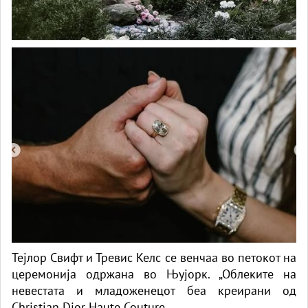
Тејлор Свифт и Тревис Келс се венчаа во петокот на
церемонија одржана во Њујорк. „Облеките на
невестата и младоженецот беа креирани од
Christian Dior Haute Couture.