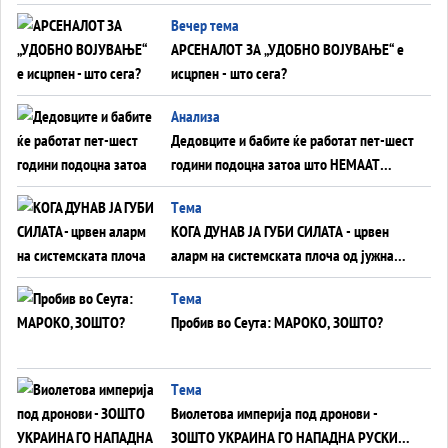
БЕЗ ФРОНТ
Вечер тема
АРСЕНАЛОТ ЗА „УДОБНО ВОЈУВАЊЕ“ е
исцрпен - што сега?
Анализа
Дедовците и бабите ќе работат пет-шест
години подоцна затоа што НЕМААТ
ВНУЦИ ДА ГИ ЗАМЕНАТ
Tема
КОГА ДУНАВ ЈА ГУБИ СИЛАТА - црвен
аларм на системската плоча од јужна
Германија до Црното Море...
Tема
Пробив во Сеута: МАРОКО, ЗОШТО?
Tема
Виолетова империја под дронови -
ЗОШТО УКРАИНА ГО НАПАДНА РУСКИОТ