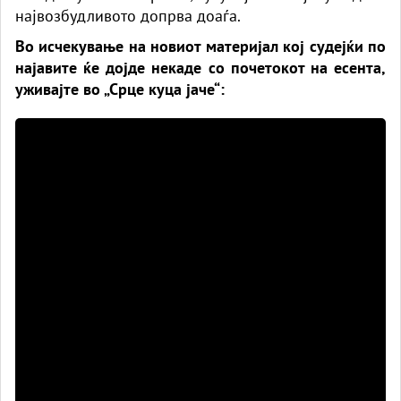
највозбудливото допрва доаѓа.
Во исчекување на новиот материјал кој судејќи по
најавите ќе дојде некаде со почетокот на есента,
уживајте во „Срце куца јаче“: