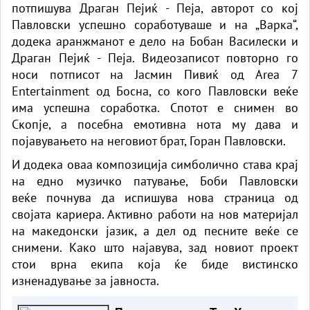
потпишува Драган Пејиќ - Пеја, авторот со кој
Павловски успешно соработуваше и на „Варка“,
додека аранжманот е дело на Бобан Василески и
Драган Пејиќ - Пеја. Видеозаписот повторно го
носи потписот на Јасмин Пивиќ од Area 7
Entertainment од Босна, со кого Павловски веќе
има успешна соработка. Спотот е снимен во
Скопје, а посебна емотивна нота му дава и
појавувањето на неговиот брат, Горан Павловски.
И додека оваа композиција симболично става крај
на едно музичко патување, Боби Павловски
веќе почнува да испишува нова страница од
својата кариера. Активно работи на нов материјал
на македонски јазик, а дел од песните веќе се
снимени. Како што најавува, зад новиот проект
стои врна екипа која ќе биде вистинско
изненадување за јавноста.