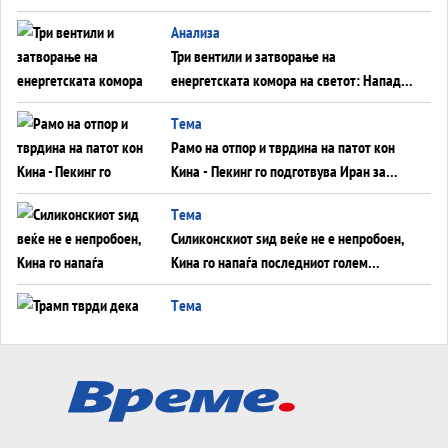
WILDBERRIES
Aнализа
Три вентили и затворање на
енергетската комора на светот: Нападот
во Суец најавува глобален енергетски
Tема
инфаркт?
Рамо на отпор и тврдина на патот кон
Кина - Пекинг го подготвува Иран за
американска копнена инвазија
Tема
Силиконскиот ѕид веќе не е непробоен,
Кина го напаѓа последниот голем
монопол на Западот?
Tема
Трамп тврди дека повторно „разговара“
со Иран - ваквите моменти се поопасни
од отворените закани
Tема
ДЛАБОКО УДОЛУ: Сметководствените
трикови што го соборија ЕНРОН ги