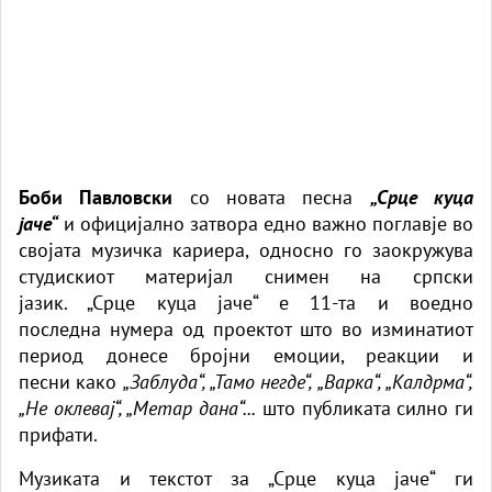
Боби Павловски
со новата песна
„Срце куца
јаче“
и официјално затвора едно важно поглавје во
својата музичка кариера, односно го заокружува
студискиот материјал снимен на српски
јазик. „Срце куца јаче“ е 11-та и воедно
последна нумера од проектот што во изминатиот
период донесе бројни емоции, реакции и
песни како
„Заблуда“, „Тамо негде“, „Варка“, „Калдрма“,
„Не оклевај“, „Метар дана“...
што публиката силно ги
прифати.
Музиката и текстот за „Срце куца јаче“ ги