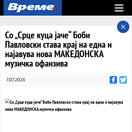
Open m
Со „Срце куца јаче“ Боби
Павловски става крај на една и
најавува нова МАКЕДОНСКА
музичка офанзива
7.07.2026