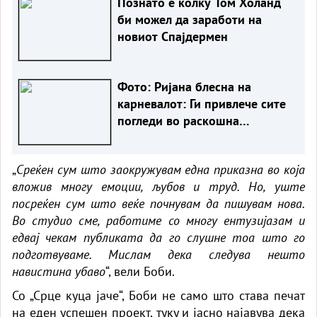
Познато е колку Том Холанд
би можел да заработи на
новиот Спајдермен
Фото: Ријана блесна на
карневалот: Ги привлече сите
погледи во раскошна
комбинација од накит и
пердуви
„
Среќен сум што заокружувам една приказна во која
вложив многу емоции, љубов и труд. Но, уште
посреќен сум што веќе почнувам да пишувам нова.
Во студио сме, работиме со многу ентузијазам и
едвај чекам публиката да го слушне тоа што го
подготвуваме. Мислам дека следува нешто
навистина убаво
“, вели Боби.
Со „Срце куца јаче“, Боби не само што става печат
на еден успешен проект, туку и јасно најавува дека