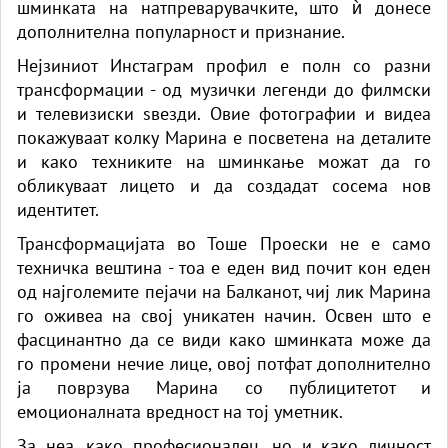
шминката на натпреварувачките, што ѝ донесе
дополнителна популарност и признание.
Нејзиниот Инстаграм профил е полн со разни
трансформации - од музички легенди до филмски
и телевизиски ѕвезди. Овие фотографии и видеа
покажуваат колку Марина е посветена на деталите
и како техниките на шминкање можат да го
обликуваат лицето и да создадат сосема нов
идентитет.
Трансформацијата во Тоше Проески не е само
техничка вештина - тоа е еден вид почит кон еден
од најголемите пејачи на Балканот, чиј лик Марина
го оживеа на свој уникатен начин. Освен што е
фасцинантно да се види како шминката може да
го промени нечие лице, овој потфат дополнително
ја поврзува Марина со публицитетот и
емоционалната вредност на тој уметник.
За неа, како професионалец, но и како личност