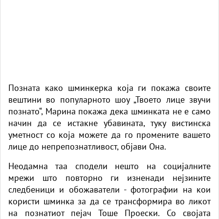
Позната како шминкерка која ги покажа своите
вештини во популарното шоу „Твоето лице звучи
познато“, Марина покажа дека
шминка
та не е само
начин да се истакне убавината, туку вистинска
уметност со која можете да го промените вашето
лице до непрепознатливост,
објави Она.
Неодамна таа сподели нешто на социјалните
мрежи што повторно ги изненади нејзините
следбеници и обожаватели - фотографии на кои
користи шминка за да се трансформира во ликот
на познатиот пејач
Тоше Проески
. Со својата