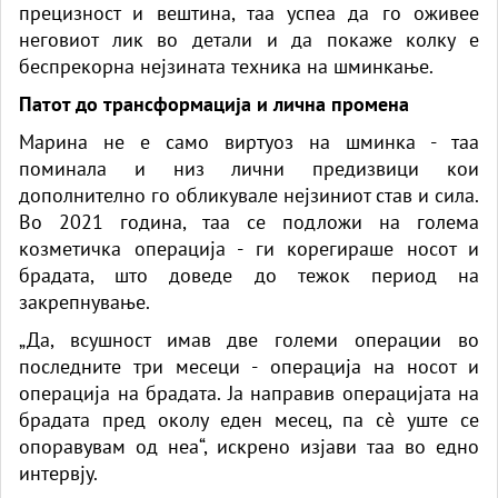
прецизност и вештина, таа успеа да го оживее
неговиот лик во детали и да покаже колку е
беспрекорна нејзината техника на шминкање.
Патот до трансформација и лична промена
Марина не е само виртуоз на шминка - таа
поминала и низ лични предизвици кои
дополнително го обликувале нејзиниот став и сила.
Во 2021 година, таа се подложи на голема
козметичка операција - ги корегираше носот и
брадата, што доведе до тежок период на
закрепнување.
„Да, всушност имав две големи операции во
последните три месеци - операција на носот и
операција на брадата. Ја направив операцијата на
брадата пред околу еден месец, па сè уште се
опоравувам од неа“, искрено изјави таа во едно
интервју.