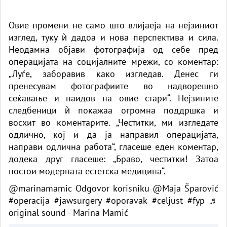
Овие промени не само што влијаеја на нејзиниот
изглед, туку ѝ дадоа и нова перспектива и сила.
Неодамна објави фотографија од себе пред
операцијата на социјалните мрежи, со коментар:
„Луѓе, заборавив како изгледав. Денес ги
пренесувам фотографиите во надворешно
сеќавање и наидов на овие стари“. Нејзините
следбеници ѝ покажаа огромна поддршка и
восхит во коментарите. „Честитки, ми изгледате
одлично, кој и да ја направил операцијата,
направи одлична работа“, гласеше еден коментар,
додека друг гласеше: „Браво, честитки! Затоа
постои модерната естетска медицина“.
@marinamamic
Odgovor korisniku @Maja Šparović
#operacija
#jawsurgery
#oporavak
#celjust
#fyp
♬
original sound - Marina Mamić