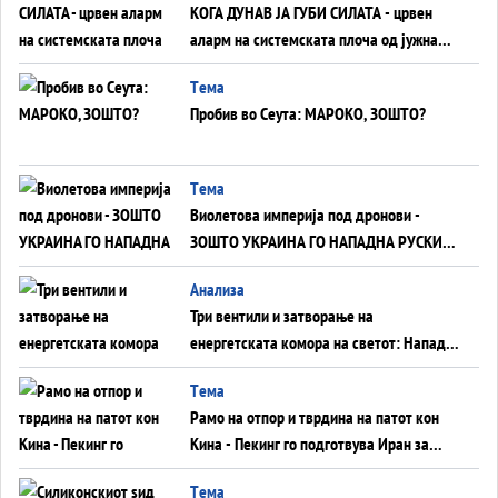
КОГА ДУНАВ ЈА ГУБИ СИЛАТА - црвен
аларм на системската плоча од јужна
Германија до Црното Море...
Tема
Пробив во Сеута: МАРОКО, ЗОШТО?
Tема
Виолетова империја под дронови -
ЗОШТО УКРАИНА ГО НАПАДНА РУСКИОТ
WILDBERRIES
Aнализа
Три вентили и затворање на
енергетската комора на светот: Нападот
во Суец најавува глобален енергетски
Tема
инфаркт?
Рамо на отпор и тврдина на патот кон
Кина - Пекинг го подготвува Иран за
американска копнена инвазија
Tема