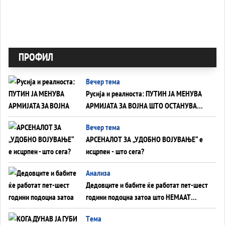
ПРОФИЛ
Вечер тема
Русија и реалноста: ПУТИН ЈА МЕНУВА
АРМИЈАТА ЗА ВОЈНА ШТО ОСТАНУВА
БЕЗ ФРОНТ
Вечер тема
АРСЕНАЛОТ ЗА „УДОБНО ВОЈУВАЊЕ“ е
исцрпен - што сега?
Анализа
Дедовците и бабите ќе работат пет-шест
години подоцна затоа што НЕМААТ
ВНУЦИ ДА ГИ ЗАМЕНАТ
Tема