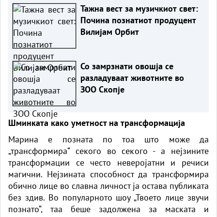
Тажна вест за музичкиот свет:
Почина познатиот продуцент
Вилијам Орбит
Со замрзнати овошја се
разладуваат животните во
ЗОО Скопје
Шминката како уметност на трансформација
Марина е позната по тоа што може да
„трансформира“ секого во секого - а нејзините
трансформации се често неверојатни и речиси
магични. Нејзината способност да трансформира
обично лице во славна личност ја остава публиката
без здив. Во популарното шоу „Твоето лице звучи
познато“, таа беше задолжена за маската и