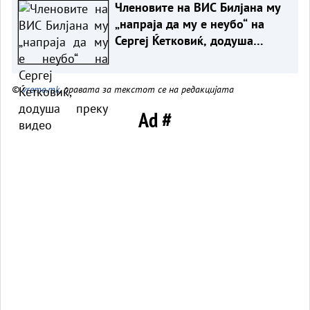
Членовите на ВИС Билјана му
„напраја да му е неубо“ на
Сергеј Ќетковиќ, додуша
преку видео
©
vreme.mk
, правата за текстот се на редакцијата
Ad #