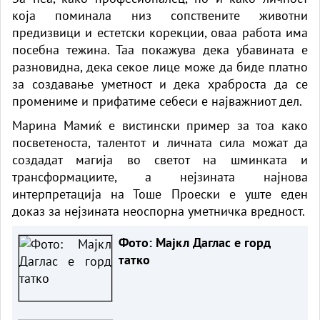
која поминала низ сопствените животни
предизвици и естетски корекции, оваа работа има
посебна тежина. Таа покажува дека убавината е
разновидна, дека секое лице може да биде платно
за создавање уметност и дека храброста да се
промениме и прифатиме себеси е најважниот дел.
Марина Мамиќ е вистински пример за тоа како
посветеноста, талентот и личната сила можат да
создадат магија во светот на шминката и
трансформациите, а нејзината најнова
интерпретација на Тоше Проески е уште еден
доказ за нејзината неоспорна уметничка вредност.
Фото: Мајкл Даглас е горд
татко