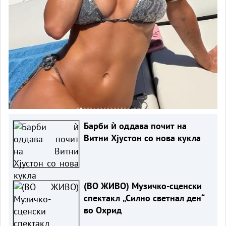
Барби ѝ оддава почит на
Витни Хјустон со нова кукла
(ВО ЖИВО) Музичко-сценски
спектакл „Силно светнал ден“
во Охрид