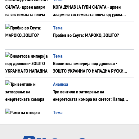
КОГА ДУНАВ ЈА ГУБИ СИЛАТА - црвен
аларм на системската плоча од јужна
Германија до Црното Море...
Tема
Пробив во Сеута: МАРОКО, ЗОШТО?
Tема
Виолетова империја под дронови -
ЗОШТО УКРАИНА ГО НАПАДНА РУСКИОТ
WILDBERRIES
Aнализа
Три вентили и затворање на
енергетската комора на светот: Нападот
во Суец најавува глобален енергетски
Tема
инфаркт?
Рамо на отпор и тврдина на патот кон
Кина - Пекинг го подготвува Иран за
американска копнена инвазија