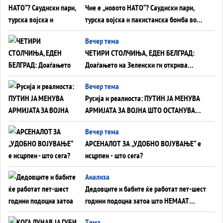
Чие е „новото НАТО“? Саудиски пари,
турска војска и пакистанска бомба во
служба на Америка - или ќе стане
Вечер тема
сувишна?
ЧЕТИРИ СТОЛЧИЊА, ЕДЕН БЕЛГРАД:
Доаѓањето на Зеленски ги открива
тајните на политиката на балансирање
Вечер тема
на Вучиќ
Русија и реалноста: ПУТИН ЈА МЕНУВА
АРМИЈАТА ЗА ВОЈНА ШТО ОСТАНУВА
БЕЗ ФРОНТ
Вечер тема
АРСЕНАЛОТ ЗА „УДОБНО ВОЈУВАЊЕ“ е
исцрпен - што сега?
Анализа
Дедовците и бабите ќе работат пет-шест
години подоцна затоа што НЕМААТ
ВНУЦИ ДА ГИ ЗАМЕНАТ
Tема