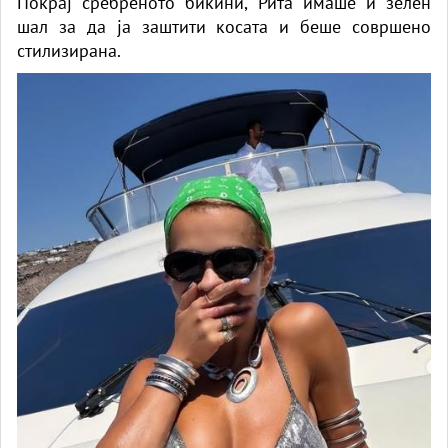
Покрај сребреното бикини, Рита имаше и зелен
шал за да ја заштити косата и беше совршено
стилизирана.