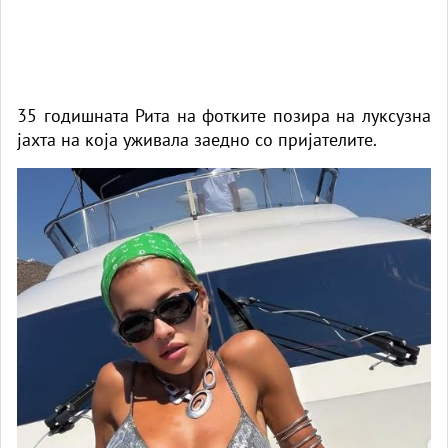
35 годишната Рита на фотките позира на луксузна
јахта на која уживала заедно со пријателите.