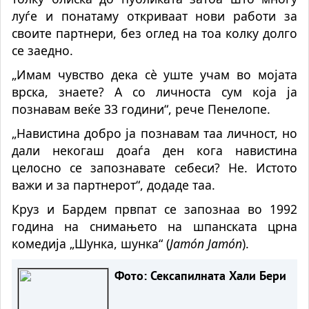
луѓе и понатаму откриваат нови работи за
своите партнери, без оглед на тоа колку долго
се заедно.
„Имам чувство дека сè уште учам во мојата
врска, знаете? А со личноста сум која ја
познавам веќе 33 години“, рече Пенелопе.
„Навистина добро ја познавам таа личност, но
дали некогаш доаѓа ден кога навистина
целосно се запознавате себеси? Не. Истото
важи и за партнерот“, додаде таа.
Круз и Бардем првпат се запознаа во 1992
година на снимањето на шпанската црна
комедија „Шунка, шунка“ (
Jamón Jamón
).
Фото: Сексапилната Хали Бери