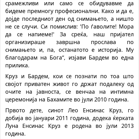
срамежливи или само се обидувавме да
бидеме премногу професионални. Како и да е,
дојде последниот ден од снимањето, а ништо
не се случи. Си помислив: 'По ѓаволите! Мора
да се напиеме!' За среќа, наш пријател
организираше завршна прослава по
снимањето и, па, останатото е историја. Му
благодарам на Бога“, изјави Бардем во една
прилика.
Круз и Бардем, кои се познати по тоа што
својот приватен живот го држат подалеку од
очите на јавноста, се венчаа на интимна
церемонија на Бахамите во јули 2010 година.
Првото дете, синот Лео Енсинас Круз, го
добија во јануари 2011 година, додека ќерката
Луна Енсинас Круз е родена во јули 2013
година.