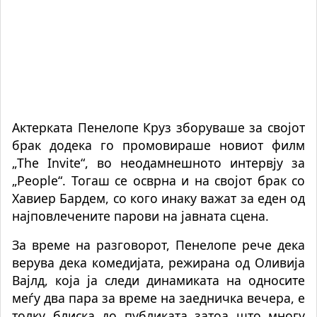
Актерката Пенелопе Круз зборуваше за својот
брак додека го промовираше новиот филм
„The Invite“, во неодамнешното интервју за
„People“. Тогаш се осврна и на својот брак со
Хавиер Бардем, со кого инаку важат за еден од
најповлечените парови на јавната сцена.
За време на разговорот, Пенелопе рече дека
верува дека комедијата, режирана од Оливија
Вајлд, која ја следи динамиката на односите
меѓу два пара за време на заедничка вечера, е
толку блиска до публиката затоа што многу