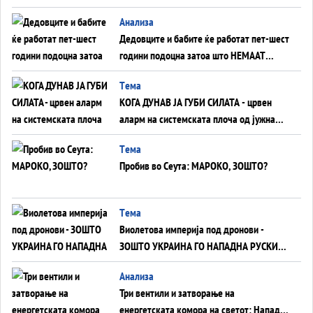
Анализа
Дедовците и бабите ќе работат пет-шест
години подоцна затоа што НЕМААТ
ВНУЦИ ДА ГИ ЗАМЕНАТ
Tема
КОГА ДУНАВ ЈА ГУБИ СИЛАТА - црвен
аларм на системската плоча од јужна
Германија до Црното Море...
Tема
Пробив во Сеута: МАРОКО, ЗОШТО?
Tема
Виолетова империја под дронови -
ЗОШТО УКРАИНА ГО НАПАДНА РУСКИОТ
WILDBERRIES
Aнализа
Три вентили и затворање на
енергетската комора на светот: Нападот