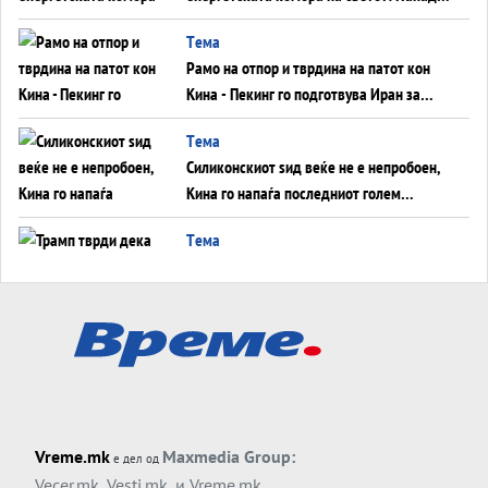
во Суец најавува глобален енергетски
Tема
инфаркт?
Рамо на отпор и тврдина на патот кон
Кина - Пекинг го подготвува Иран за
американска копнена инвазија
Tема
Силиконскиот ѕид веќе не е непробоен,
Кина го напаѓа последниот голем
монопол на Западот?
Tема
Трамп тврди дека повторно „разговара“
со Иран - ваквите моменти се поопасни
од отворените закани
Tема
ДЛАБОКО УДОЛУ: Сметководствените
трикови што го соборија ЕНРОН ги
применуваат гигантите за ВИ
Tема
Vreme.mk
Maxmedia Group:
е дел од
АТОМСКО ДОМИНО НА БЛИСКИОТ
Vecer.mk
,
Vesti.mk
, и
Vreme.mk