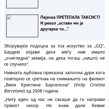
Пејачка ПРЕТЕПАЛА ТАКСИСТ!
И рекол „остави ми ја
другарка ти....“
Зборувајќи подоцна за тоа искуство за „GQ“,
Бардем изјави дека меѓу нив имало
„очигледна“ хемија, но дека тогаш „ништо не
се случило“.
Нивната љубовна приказна започна дури кога
повторно се сретнаа на снимањето на филмот
„Вики Кристина Барселона“ (
Vicky Cristina
Barcelona
) од 2008 година.
„Ниту еден од нас не сакаше да го направи
првиот чекор. Не знам дали бевме