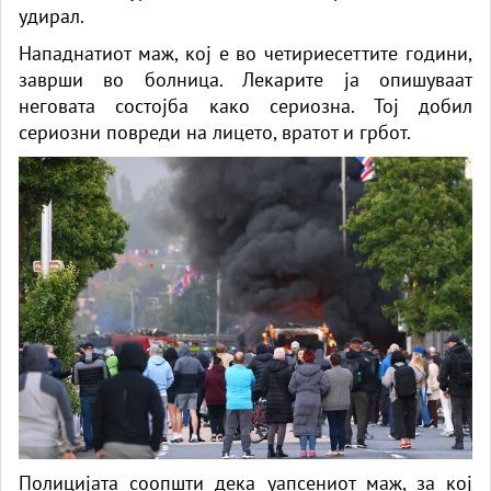
удирал.
Нападнатиот маж, кој е во четириесеттите години,
заврши во болница. Лекарите ја опишуваат
неговата состојба како сериозна. Тој добил
сериозни повреди на лицето, вратот и грбот.
Полицијата соопшти дека уапсениот маж, за кој