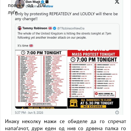
Инаку неколку мажи се обиделе да го спречат
напаѓачот, дури еден од нив со дрвена палка го