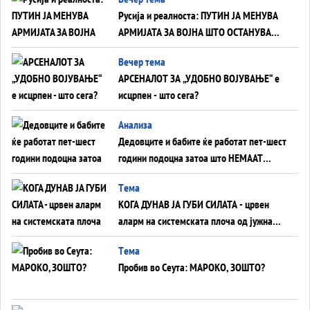
на Вучиќ
Русија и реалноста: ПУТИН ЈА МЕНУВА
АРМИЈАТА ЗА ВОЈНА ШТО ОСТАНУВА
БЕЗ ФРОНТ
Вечер тема
АРСЕНАЛОТ ЗА „УДОБНО ВОЈУВАЊЕ“ е
исцрпен - што сега?
Анализа
Дедовците и бабите ќе работат пет-шест
години подоцна затоа што НЕМААТ
ВНУЦИ ДА ГИ ЗАМЕНАТ
Tема
КОГА ДУНАВ ЈА ГУБИ СИЛАТА - црвен
аларм на системската плоча од јужна
Германија до Црното Море...
Tема
Пробив во Сеута: МАРОКО, ЗОШТО?