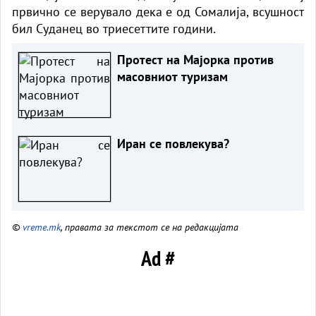
првично се верувало дека е од Сомалија, всушност
бил Суданец во триесеттите години.
Протест на Мајорка против
масовниот туризам
Иран се повлекува?
©
vreme.mk
, правата за текстот се на редакцијата
Ad #