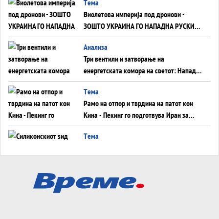
Tема
Виолетова империја под дронови -
ЗОШТО УКРАИНА ГО НАПАДНА РУСКИОТ
WILDBERRIES
Aнализа
Три вентили и затворање на
енергетската комора на светот: Нападот
во Суец најавува глобален енергетски
Tема
инфаркт?
Рамо на отпор и тврдина на патот кон
Кина - Пекинг го подготвува Иран за
американска копнена инвазија
Tема
Силиконскиот ѕид веќе не е непробоен,
Кина го напаѓа последниот голем
монопол на Западот?
Tема
Трамп тврди дека повторно „разговара“
со Иран - ваквите моменти се поопасни
од отворените закани