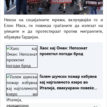
Некои на социјалните мрежи, вклучувајќи го и
Елон Маск, ги повикаа граѓаните да излезат на
улиците и да протестираат против мигрантите,
објавува Гардијан.
Хаос кај Оман: Непознат
проектил погоди брод
Голем шумски пожар избувна
кај најголемото езеро во
Италија, евакуирани повеќе
од 200 луѓе