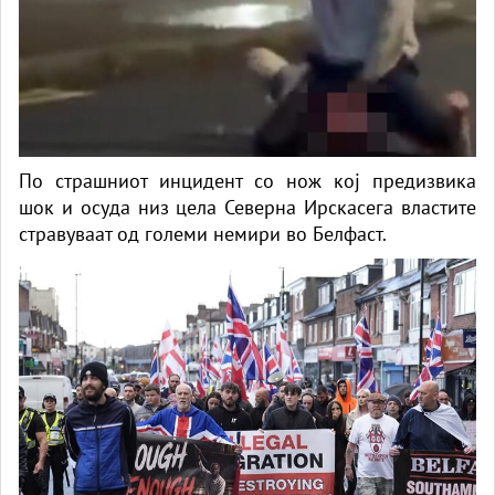
По страшниот инцидент со нож кој предизвика
шок и осуда низ цела Северна Ирскасега властите
стравуваат од големи немири во Белфаст.