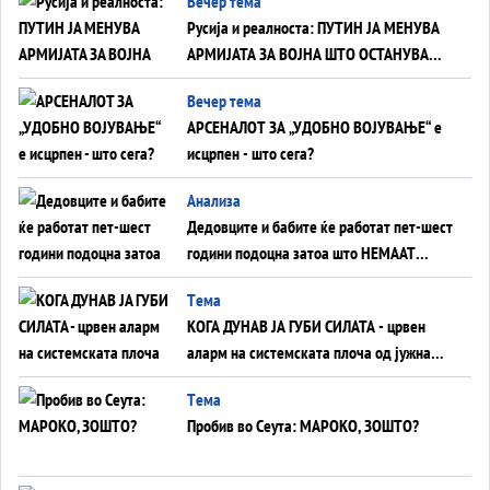
Вечер тема
на Вучиќ
Русија и реалноста: ПУТИН ЈА МЕНУВА
АРМИЈАТА ЗА ВОЈНА ШТО ОСТАНУВА
БЕЗ ФРОНТ
Вечер тема
АРСЕНАЛОТ ЗА „УДОБНО ВОЈУВАЊЕ“ е
исцрпен - што сега?
Анализа
Дедовците и бабите ќе работат пет-шест
години подоцна затоа што НЕМААТ
ВНУЦИ ДА ГИ ЗАМЕНАТ
Tема
КОГА ДУНАВ ЈА ГУБИ СИЛАТА - црвен
аларм на системската плоча од јужна
Германија до Црното Море...
Tема
Пробив во Сеута: МАРОКО, ЗОШТО?