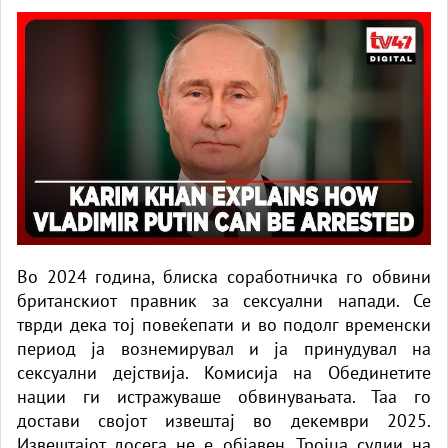
Во 2024 година, блиска соработничка го обвини
британскиот правник за сексуални напади. Се
тврди дека тој повеќепати и во подолг временски
период ја вознемирувал и ја принудувал на
сексуални дејствија. Комисија на Обединетите
нации ги истражуваше обвинувањата. Таа го
достави својот извештај во декември 2025.
Извештајот досега не е објавен. Тројца судии на