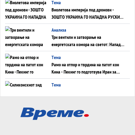
Tема
Виолетова империја под дронови -
ЗОШТО УКРАИНА ГО НАПАДНА РУСКИОТ
WILDBERRIES
Aнализа
Три вентили и затворање на
енергетската комора на светот: Нападот
во Суец најавува глобален енергетски
Tема
инфаркт?
Рамо на отпор и тврдина на патот кон
Кина - Пекинг го подготвува Иран за
американска копнена инвазија
Tема
Силиконскиот ѕид веќе не е непробоен,
Кина го напаѓа последниот голем
монопол на Западот?
Tема
Трамп тврди дека повторно „разговара“
со Иран - ваквите моменти се поопасни
од отворените закани