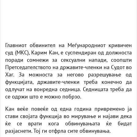
Главниот обвинител на Меѓународниот кривичен
суд (МКС), Карим Кан, е суспендиран од должноста
поради сомнежи за сексуални напади, соопшти
Претседателството на државите-членки на Судот во
Хаг. За можноста за негово разрешување од
функцијата, државите-членки треба конечно да
одлучат на вонредна седница. Седницата треба да
се одржи што е можно побрзо.
Кан веќе повеќе од една година привремено ја
стави својата функција во мирување и најави дека
ќе се врати кога обвинувањата ќе бидат
разјаснети. Тој ги отфрла сите обвинувања.