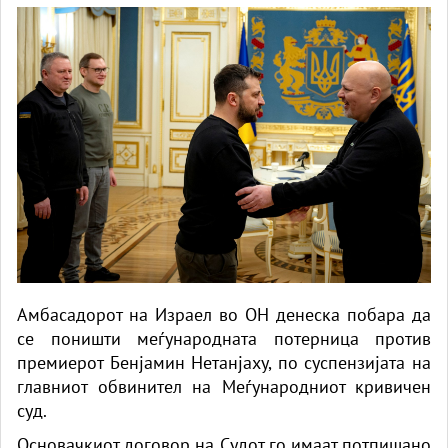
Амбасадорот на Израел во ОН денеска побара да
се поништи меѓународната потерница против
премиерот Бенјамин Нетанјаху, по суспензијата на
главниот обвинител на Меѓународниот кривичен
суд.
Основачкиот договор на Судот го имаат потпишано