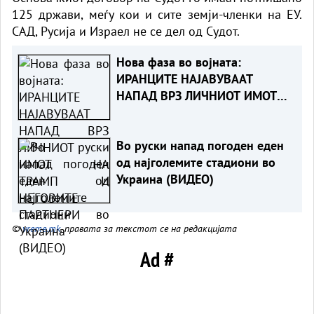
125 држави, меѓу кои и сите земји-членки на ЕУ.
САД, Русија и Израел не се дел од Судот.
Нова фаза во војната:
ИРАНЦИТЕ НАЈАВУВААТ
НАПАД ВРЗ ЛИЧНИОТ ИМОТ
НА ТРАМП И НЕГОВИТЕ
ПАРТНЕРИ
Во руски напад погоден еден
од најголемите стадиони во
Украина (ВИДЕО)
©
vreme.mk
, правата за текстот се на редакцијата
Ad #