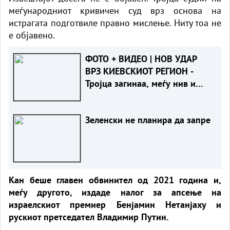
меѓународниот кривичен суд врз основа на
истрагата подготвиле правно мислење. Ниту тоа не
е објавено.
ФОТО + ВИДЕО | НОВ УДАР
ВРЗ КИЕВСКИОТ РЕГИОН -
Тројца загинаа, меѓу нив и
дете
Зеленски не планира да запре
Кан беше главен обвинител од 2021 година и,
меѓу другото, издаде налог за апсење на
израелскиот премиер Бенјамин Нетанјаху и
рускиот претседател Владимир Путин.