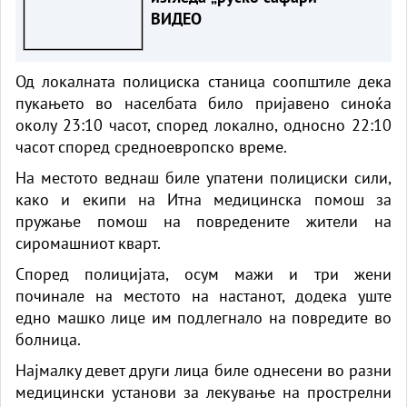
ВИДЕО
Од локалната полициска станица соопштиле дека
пукањето во населбата било пријавено синоќа
околу 23:10 часот, според локално, односно 22:10
часот според средноевропско време.
На местото веднаш биле упатени полициски сили,
како и екипи на Итна медицинска помош за
пружање помош на повредените жители на
сиромашниот кварт.
Според полицијата, осум мажи и три жени
починале на местото на настанот, додека уште
едно машко лице им подлегнало на повредите во
болница.
Најмалку девет други лица биле однесени во разни
медицински установи за лекување на прострелни