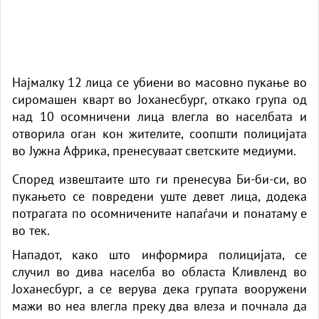
Најмалку 12 лица се убиени во масовно пукање во
сиромашен кварт во Јоханесбург, откако група од
над 10 осомничени лица влегла во населбата и
отворила оган кон жителите, соопшти полицијата
во Јужна Африка, пренесуваат светските медиуми.
Според извештаите што ги пренесува Би-би-си, во
пукањето се повредени уште девет лица, додека
потрагата по осомничените напаѓачи и понатаму е
во тек.
Нападот, како што информира полицијата, се
случил во дива населба во областа Кливленд во
Јоханесбург, а се верува дека групата вооружени
мажи во неа влегла преку два влеза и почнала да