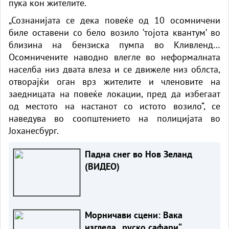
пука кон жителите.
„Сознанијата се дека повеќе од 10 осомничени
биле оставени со бело возило ‘тојота квантум’ во
близина на бензиска пумпа во Кливленд…
Осомничените наводно влегле во неформалната
населба низ двата влеза и се движеле низ облста,
отворајќи оган врз жителите и членовите на
заедницата на повеќе локации, пред да избегаат
од местото на настанот со истото возило“, се
наведува во соопштението на полицијата во
Јоханесбург.
Падна снег во Нов Зеланд
(ВИДЕО)
Морничави сцени: Вака
изгледа „руско сафари“