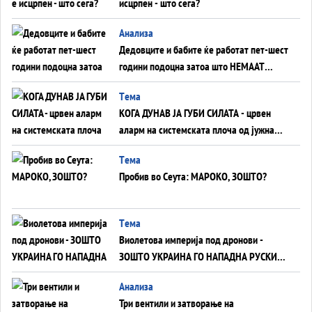
исцрпен - што сега?
Анализа
Дедовците и бабите ќе работат пет-шест
години подоцна затоа што НЕМААТ
ВНУЦИ ДА ГИ ЗАМЕНАТ
Tема
КОГА ДУНАВ ЈА ГУБИ СИЛАТА - црвен
аларм на системската плоча од јужна
Германија до Црното Море...
Tема
Пробив во Сеута: МАРОКО, ЗОШТО?
Tема
Виолетова империја под дронови -
ЗОШТО УКРАИНА ГО НАПАДНА РУСКИОТ
WILDBERRIES
Aнализа
Три вентили и затворање на