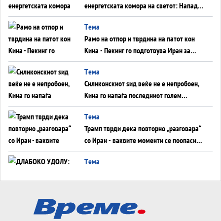
енергетската комора на светот: Нападот
во Суец најавува глобален енергетски
Tема
инфаркт?
Рамо на отпор и тврдина на патот кон
Кина - Пекинг го подготвува Иран за
американска копнена инвазија
Tема
Силиконскиот ѕид веќе не е непробоен,
Кина го напаѓа последниот голем
монопол на Западот?
Tема
Трамп тврди дека повторно „разговара“
со Иран - ваквите моменти се поопасни
од отворените закани
Tема
ДЛАБОКО УДОЛУ: Сметководствените
трикови што го соборија ЕНРОН ги
применуваат гигантите за ВИ
Tема
АТОМСКО ДОМИНО НА БЛИСКИОТ