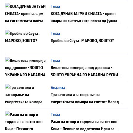
ВНУЦИ ДА ГИ ЗАМЕНАТ
Tема
КОГА ДУНАВ ЈА ГУБИ СИЛАТА - црвен
аларм на системската плоча од јужна
Германија до Црното Море...
Tема
Пробив во Сеута: МАРОКО, ЗОШТО?
Tема
Виолетова империја под дронови -
ЗОШТО УКРАИНА ГО НАПАДНА РУСКИОТ
WILDBERRIES
Aнализа
Три вентили и затворање на
енергетската комора на светот: Нападот
во Суец најавува глобален енергетски
Tема
инфаркт?
Рамо на отпор и тврдина на патот кон
Кина - Пекинг го подготвува Иран за