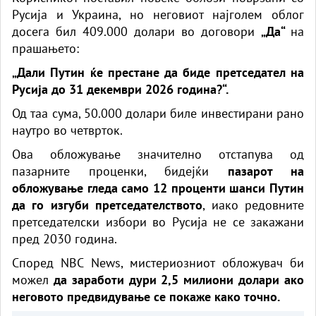
Русија и Украина, но неговиот најголем облог
досега бил 409.000 долари во договори
„Да“
на
прашањето:
„Дали Путин ќе престане да биде претседател на
Русија до 31 декември 2026 година?“.
Од таа сума, 50.000 долари биле инвестирани рано
наутро во четврток.
Ова обложување значително отстапува од
пазарните проценки, бидејќи
пазарот на
обложување гледа само 12 проценти шанси Путин
да го изгуби претседателството
, иако редовните
претседателски избори во Русија не се закажани
пред 2030 година.
Според NBC News, мистериозниот обложувач би
можел
да заработи дури 2,5 милиони долари ако
неговото предвидување се покаже како точно.