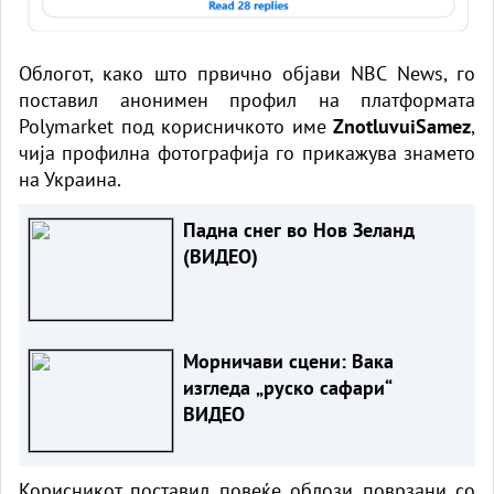
Облогот, како што првично објави NBC News, го
поставил анонимен профил на платформата
Polymarket под корисничкото име
ZnotluvuiSamez
,
чија профилна фотографија го прикажува знамето
на Украина.
Падна снег во Нов Зеланд
(ВИДЕО)
Морничави сцени: Вака
изгледа „руско сафари“
ВИДЕО
Корисникот поставил повеќе облози поврзани со