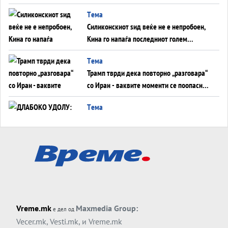
американска копнена инвазија
Tема
Силиконскиот ѕид веќе не е непробоен,
Кина го напаѓа последниот голем
монопол на Западот?
Tема
Трамп тврди дека повторно „разговара“
со Иран - ваквите моменти се поопасни
од отворените закани
Tема
ДЛАБОКО УДОЛУ: Сметководствените
трикови што го соборија ЕНРОН ги
применуваат гигантите за ВИ
Tема
АТОМСКО ДОМИНО НА БЛИСКИОТ
ИСТОК
Tема
Vreme.mk
Maxmedia Group:
е дел од
ОД ШАХЕД ДО СВЕТСКА ВОЈНА?
Vecer.mk
,
Vesti.mk
, и
Vreme.mk
Обвинувањето кон Русија го поврзува