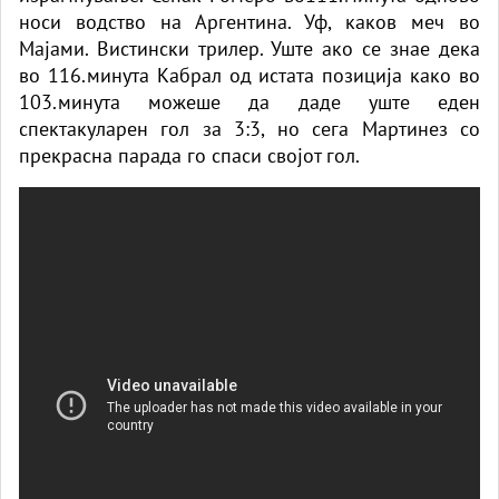
носи водство на Аргентина. Уф, каков меч во
Мајами. Вистински трилер. Уште ако се знае дека
во 116.минута Кабрал од истата позиција како во
103.минута можеше да даде уште еден
спектакуларен гол за 3:3, но сега Мартинез со
прекрасна парада го спаси својот гол.