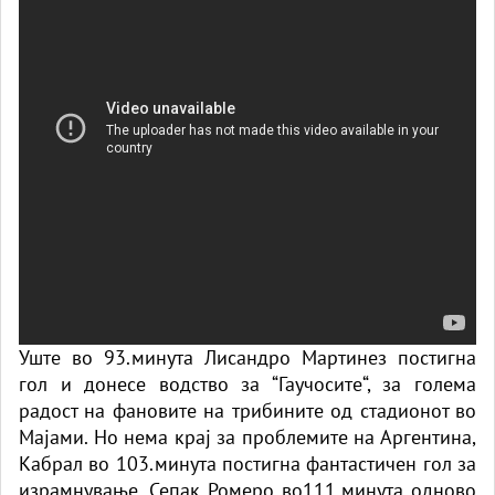
Уште во 93.минута Лисандро Мартинез постигна
гол и донесе водство за “Гаучосите“, за голема
радост на фановите на трибините од стадионот во
Мајами. Но нема крај за проблемите на Аргентина,
Кабрал во 103.минута постигна фантастичен гол за
израмнување. Сепак Ромеро во111.минута одново