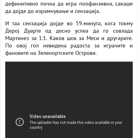
дефинитивно почна да игра поофанзивна, сакаше
да дојде до израмнување и сензација.
И таа сензација дојде во 59.минута, кога токму
Дерој Дуарте од десно успеа да го совлада
Мартинез за 1:1. Каков шок за Меси и другарите.
По овој гол невидена радоста за играчите и
фановите на Зеленортските Острови.