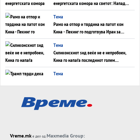
енергетската комора на светот: Нападот
во Суец најавува глобален енергетски
Tема
инфаркт?
Рамо на отпор и тврдина на патот кон
Кина - Пекинг го подготвува Иран за
американска копнена инвазија
Tема
Силиконскиот ѕид веќе не е непробоен,
Кина го напаѓа последниот голем
монопол на Западот?
Tема
Трамп тврди дека повторно „разговара“
со Иран - ваквите моменти се поопасни
од отворените закани
Tема
ДЛАБОКО УДОЛУ: Сметководствените
трикови што го соборија ЕНРОН ги
применуваат гигантите за ВИ
Tема
Vreme.mk
Maxmedia Group:
е дел од
АТОМСКО ДОМИНО НА БЛИСКИОТ