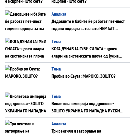
исцрпен - што сега?
Анализа
Дедовците и бабите ќе работат пет-шест
години подоцна затоа што НЕМААТ
ВНУЦИ ДА ГИ ЗАМЕНАТ
Tема
КОГА ДУНАВ ЈА ГУБИ СИЛАТА - црвен
аларм на системската плоча од јужна
Германија до Црното Море...
Tема
Пробив во Сеута: МАРОКО, ЗОШТО?
Tема
Виолетова империја под дронови -
ЗОШТО УКРАИНА ГО НАПАДНА РУСКИОТ
WILDBERRIES
Aнализа
Три вентили и затворање на