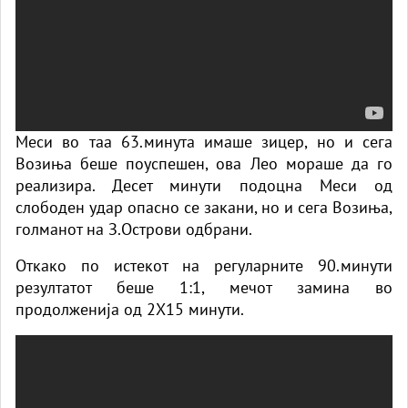
Меси во таа 63.минута имаше зицер, но и сега
Возиња беше поуспешен, ова Лео мораше да го
реализира. Десет минути подоцна Меси од
слободен удар опасно се закани, но и сега Возиња,
голманот на З.Острови одбрани.
Откако по истекот на регуларните 90.минути
резултатот беше 1:1, мечот замина во
продолженија од 2Х15 минути.