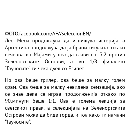
ФОТО.facebook.com/AFASeleccionEN/
Лео Меси продолжува да испишува историја, а
Аргентина продолжува да ја брани титулата откако
вечерва во Мајами успеа да слави со. 3:2 против
Зеленортските Осторви, а во 1/8 финалето
“Гаучосите“ ги чека дуел со Египет.
Но ова беше трилер, ова беше за малку голем
срам. Ова беше за малку невидена семзација, ако
се знае дека се играа продолженија откако по
90.минути беше 1:1. Ова е голема лекција за
светскиот првак, а селекцијата на Зеленортските
Острови може да биде горда, и тоа како ги намачи
“Гаучосите“.