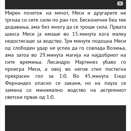
Мирен почеток на мечот, Меси и другарите не
тргнаа со сите сили по ран гол. Бесконечни беа тие
додавања, ама без многу да се троши сила. Првата
шанса Меси ја имаше во 15.минута кога малку
недостигаше за водство. Три минути подоцна Меси
од слободен удар не успеа да го совлада Возиња,
ама затоа во 29.минута магија на најдобриот на
сите времиња. Лисандро Мартинез убаво го
проигра Меси, а овој во негов стил постигна
прекрасен гол за 1:0. Во 45.минута Енцо
Фернандез опасно се закани, но на пауза се
замина со минимално водство на актуелниот
светски првак од 1:0.