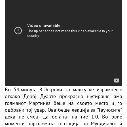
Во 54.минута З.Острови за малку ќе израмнеше
откако Дерој Дуарте прекрасно шутираше, ама
голманот Мартинез беше на своето место и го
одбрани тој удар. Ова беше лекција за “Гаучосите“
дека не смеат да останат на тие 1:0. Во овие
моменти најголемата сензација на Мундијалот и