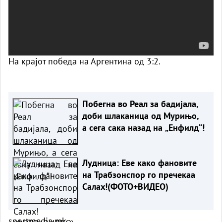
На крајот победа на Аргентина од 3:2.
Побегна во Реал за бадијала,
доби шлаканица од Мурињо,
а сега сака назад на „Енфилд“!
Лудница: Еве како фановите
на Трабзонспор го пречекаа
Салах!(ФОТО+ВИДЕО)
sportmedia.mk