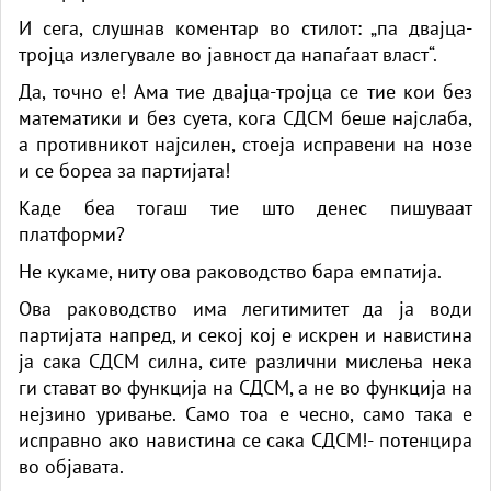
​И сега, слушнав коментар во стилот: „па двајца-
тројца излегувале во јавност да напаѓаат власт“.
Да, точно е! Ама тие двајца-тројца се тие кои без
математики и без суета, кога СДСМ беше најслаба,
а противникот најсилен, стоеја исправени на нозе
и се бореа за партијата!
Каде беа тогаш тие што денес пишуваат
платформи?
​Не кукаме, ниту ова раководство бара емпатија.
​Ова раководство има легитимитет да ја води
партијата напред, и секој кој е искрен и навистина
ја сака СДСМ силна, сите различни мислења нека
ги стават во функција на СДСМ, а не во функција на
нејзино уривање. Само тоа е чесно, само така е
исправно ако навистина се сака СДСМ!- потенцира
во објавата.