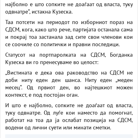
најболно е што сопките не доаѓаат од власта, туку
одвнатре“, истакна Кузеска.
Таа потсети на периодот по изборниот пораз на
СДСМ, кога, како што рече, партијата останала сама
и покрај тоа застанала зад сите свои членови кои
се соочиле со политички и правни последици.
Статусот на портпаролката на СДСМ, Богданка
Кузеска ви го пренесуваме во целост:
„Вистината е дека ова раководство на СДСМ не
доби ниту еден ден шанса. Ниту еден „меден
месец“. Од првиот ден, во најтешкиот можен
контекст, е под постојан оган.
​И што е најболно, сопките не доаѓаат од власта,
туку одвнатре. Од луѓе кои наместо да помогнат,
работат на тоа да ја ослабат позиција на СДСМ,
водени од лични суети или минати сметки.