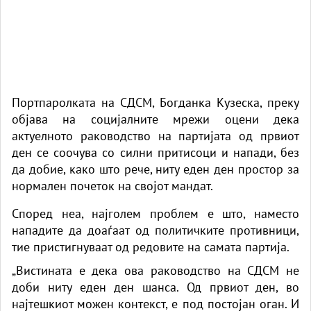
Портпаролката на СДСМ, Богданка Кузеска, преку
објава на социјалните мрежи оцени дека
актуелното раководство на партијата од првиот
ден се соочува со силни притисоци и напади, без
да добие, како што рече, ниту еден ден простор за
нормален почеток на својот мандат.
Според неа, најголем проблем е што, наместо
нападите да доаѓаат од политичките противници,
тие пристигнуваат од редовите на самата партија.
„Вистината е дека ова раководство на СДСМ не
доби ниту еден ден шанса. Од првиот ден, во
најтешкиот можен контекст, е под постојан оган. И