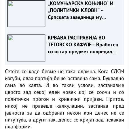
„КОМУЊАРСКА КОЊИНО“ И
„ПОЛИТИЧКИ КЛОВН“ -
Српската зааедница му
возврати жестоко на Филипче
по нападот врз Стоилковиќ“
КРВАВА РАСПРАВИЈА ВО
ТЕТОВСКО КАФУЛЕ - Вработен
со остар предмет повредил
гостин
​Сетете се каде бевме не така одамна. Кога СДСМ
изгуби, оваа партија беше оставена сама. Буквално
сама во калта. И во такви услови, застанавме
цврсто зад секој еден човек кој се соочи и со
политички прогон и кривични пријави. Притоа,
никој не правеше калкулации, застанаа пред
јавноста за да одбранат некои кои денес не се
ниту тука, а други пак, денес се кријат зад некакви
платформи.