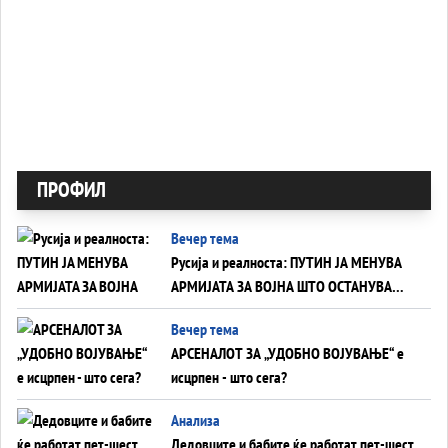
ПРОФИЛ
Вечер тема
Русија и реалноста: ПУТИН ЈА МЕНУВА
АРМИЈАТА ЗА ВОЈНА ШТО ОСТАНУВА
БЕЗ ФРОНТ
Вечер тема
АРСЕНАЛОТ ЗА „УДОБНО ВОЈУВАЊЕ“ е
исцрпен - што сега?
Анализа
Дедовците и бабите ќе работат пет-шест