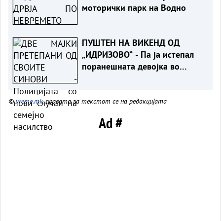
моторички парк на Водно
ПУШТЕН НА ВИКЕНД ОД
„ИДРИЗОВО“ - Па ја истепал
поранешната девојка во
Охрид
©
vreme.mk
, правата за текстот се на редакцијата
Ad #