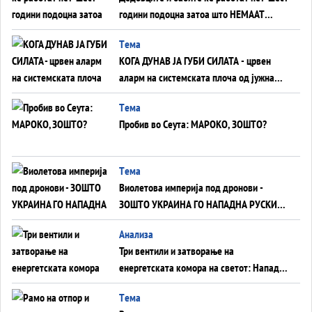
години подоцна затоа што НЕМААТ
ВНУЦИ ДА ГИ ЗАМЕНАТ
Tема
КОГА ДУНАВ ЈА ГУБИ СИЛАТА - црвен
аларм на системската плоча од јужна
Германија до Црното Море...
Tема
Пробив во Сеута: МАРОКО, ЗОШТО?
Tема
Виолетова империја под дронови -
ЗОШТО УКРАИНА ГО НАПАДНА РУСКИОТ
WILDBERRIES
Aнализа
Три вентили и затворање на
енергетската комора на светот: Нападот
во Суец најавува глобален енергетски
Tема
инфаркт?