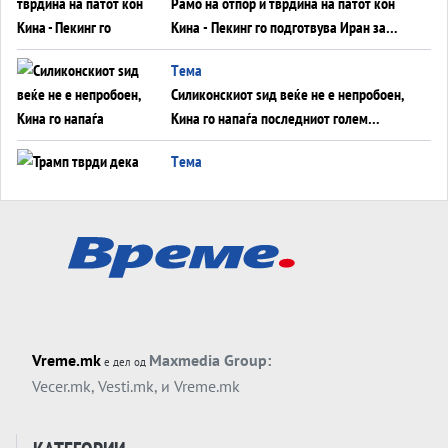
Рамо на отпор и тврдина на патот кон
Кина - Пекинг го подготвува Иран за
американска копнена инвазија
Tема
Силиконскиот ѕид веќе не е непробоен,
Кина го напаѓа последниот голем
монопол на Западот?
Tема
Трамп тврди дека повторно „разговара“
со Иран - ваквите моменти се поопасни
од отворените закани
Tема
ДЛАБОКО УДОЛУ: Сметководствените
трикови што го соборија ЕНРОН ги
применуваат гигантите за ВИ
Tема
Vreme.mk
Maxmedia Group:
е дел од
АТОМСКО ДОМИНО НА БЛИСКИОТ
Vecer.mk
,
Vesti.mk
, и
Vreme.mk
ИСТОК
Tема