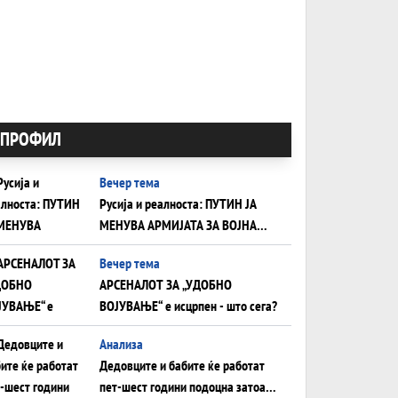
ПРОФИЛ
Вечер тема
Русија и реалноста: ПУТИН ЈА
МЕНУВА АРМИЈАТА ЗА ВОЈНА
ШТО ОСТАНУВА БЕЗ ФРОНТ
Вечер тема
АРСЕНАЛОТ ЗА „УДОБНО
ВОЈУВАЊЕ“ е исцрпен - што сега?
Анализа
Дедовците и бабите ќе работат
пет-шест години подоцна затоа