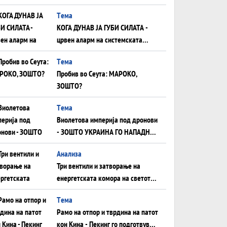
што НЕМААТ ВНУЦИ ДА ГИ
Tема
ЗАМЕНАТ
КОГА ДУНАВ ЈА ГУБИ СИЛАТА -
црвен аларм на системската
плоча од јужна Германија до
Tема
Црното Море...
Пробив во Сеута: МАРОКО,
ЗОШТО?
Tема
Виолетова империја под дронови
- ЗОШТО УКРАИНА ГО НАПАДНА
РУСКИОТ WILDBERRIES
Aнализа
Три вентили и затворање на
енергетската комора на светот:
Нападот во Суец најавува
Tема
глобален енергетски инфаркт?
Рамо на отпор и тврдина на патот
кон Кина - Пекинг го подготвува