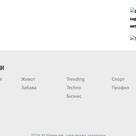
ИИ
а
Живот
Trending
Спорт
Забава
Techno
Профил
Бизнис
2026
© Vreme.mk, сите права задржани