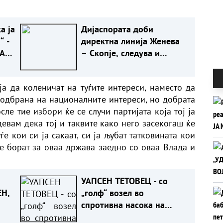
а ја
Дијаспората доби
“ -
директна линија Женева
А
– Скопје, следува и
ВО
експресен пат до Ново
Село
ја да коленичат на туѓите интереси, наместо да
 одбрана на националните интереси, но добрата
ле тие избори ќе се случи партијата која тој ја
евам дека тој и таквите како него засекогаш ќе
ѓе кои си ја сакаат, си ја љубат татковината кои
се борат за оваа држава заедно со оваа Влада и
УАПСЕН ТЕТОВЕЦ - со
Н,
„голф“ возел во
спротивна насока на
автопатот Скопје – Велес