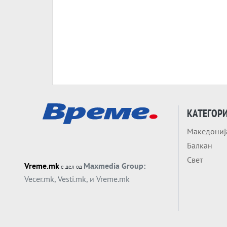
КАТЕГОР
Македониј
Балкан
Свет
Vreme.mk
Maxmedia Group:
е дел од
Vecer.mk
,
Vesti.mk
, и
Vreme.mk