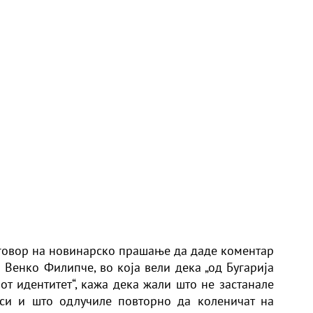
говор на новинарско прашање да даде коментар
 Венко Филипче, во која вели дека „од Бугарија
от идентитет“, кажа дека жали што не застанале
си и што одлучиле повторно да коленичат на