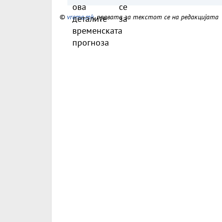
©
vreme.mk
, правата за текстот се на редакцијата