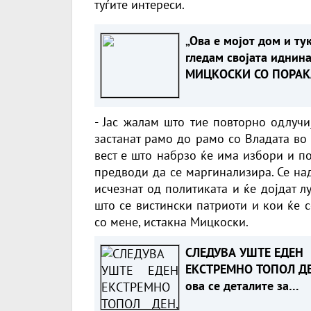
туѓите интереси.
„Ова е мојот дом и тук
гледам својата иднина
МИЦКОСКИ СО ПОРАК
ДО ЖИТЕЛИТЕ НА НО
СЕЛО
- Јас жалам што тие повторно одлучи
застанат рамо до рамо со Владата во
вест е што набрзо ќе има избори и пос
предводи да се маргинализира. Се над
исчезнат од политиката и ќе дојдат лу
што се вистински патриоти и кои ќе 
со мене, истакна Мицкоски.
СЛЕДУВА УШТЕ ЕДЕН
ЕКСТРЕМНО ТОПОЛ ДЕ
ова се деталите за
временската прогноза