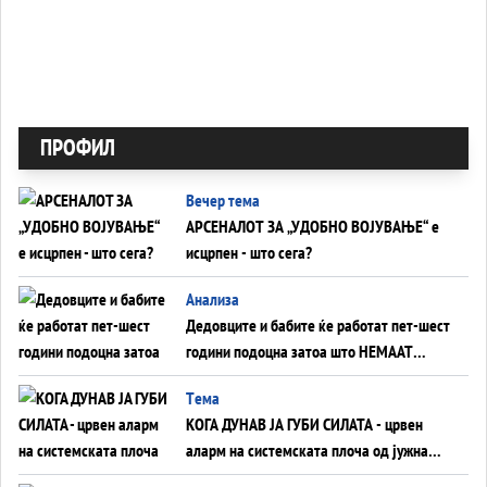
ПРОФИЛ
Вечер тема
АРСЕНАЛОТ ЗА „УДОБНО ВОЈУВАЊЕ“ е
исцрпен - што сега?
Анализа
Дедовците и бабите ќе работат пет-шест
години подоцна затоа што НЕМААТ
ВНУЦИ ДА ГИ ЗАМЕНАТ
Tема
КОГА ДУНАВ ЈА ГУБИ СИЛАТА - црвен
аларм на системската плоча од јужна
Германија до Црното Море...