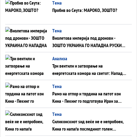
Tема
Пробив во Сеута: МАРОКО, ЗОШТО?
Tема
Виолетова империја под дронови -
ЗОШТО УКРАИНА ГО НАПАДНА РУСКИОТ
WILDBERRIES
Aнализа
Три вентили и затворање на
енергетската комора на светот: Нападот
во Суец најавува глобален енергетски
Tема
инфаркт?
Рамо на отпор и тврдина на патот кон
Кина - Пекинг го подготвува Иран за
американска копнена инвазија
Tема
Силиконскиот ѕид веќе не е непробоен,
Кина го напаѓа последниот голем
монопол на Западот?