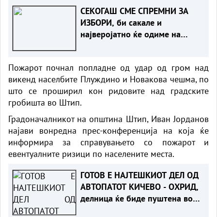
СЕКОГАШ СМЕ СПРЕМНИ ЗА
ИЗБОРИ, би сакале и
најверојатно ќе одиме на
редовни
Пожарот почнал попладне од удар од гром над
викенд населбите Плуждино и Новакова чешма, по
што се проширил кон ридовите над градските
гробишта во Штип.
Градоначалникот на општина Штип, Иван Јорданов
најави вонредна прес-конференција на која ќе
информира за справувањето со пожарот и
евентуалните ризици по населените места.
ГОТОВ Е НАЈТЕШКИОТ ДЕЛ ОД
АВТОПАТОТ КИЧЕВО - ОХРИД,
делница ќе биде пуштена во
следните месеци