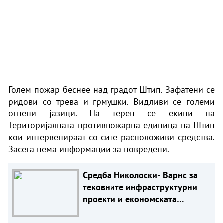
Голем пожар беснее над градот Штип. Зафатени се
ридови со трева и грмушки. Видливи се големи
огнени јазици. На терен се екипи на
Територијалната противпожарна единица на Штип
кои интервенираат со сите расположиви средства.
Засега нема информации за повредени.
Средба Николоски- Варнс за
тековните инфраструктурни
проекти и економската
соработка