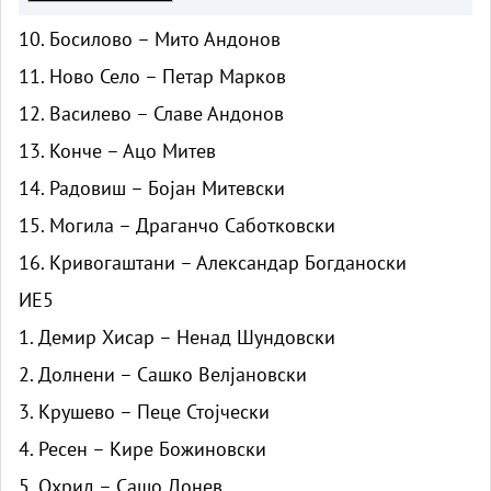
10. Босилово – Мито Андонов
11. Ново Село – Петар Марков
12. Василево – Славе Андонов
13. Конче – Ацо Митев
14. Радовиш – Бојан Митевски
15. Могила – Драганчо Саботковски
16. Кривогаштани – Александар Богданоски
ИЕ5
1. Демир Хисар – Ненад Шундовски
2. Долнени – Сашко Велјановски
3. Крушево – Пеце Стојчески
4. Ресен – Кире Божиновски
5. Охрид – Сашо Донев