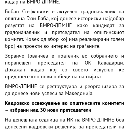
кадар на ВМРО-ДПМНЕ.
Бобан Стефковски е актуелен градоначалник на
општина Гази Баба, кој донесе историски најдобар
резултат на ВМРО-ДПМНЕ како кандидат за
градоначалник и претседател на општинскиот
комитет. Човек од збор кој има реализирани голем
број на проекти во интерес на граѓаните.
Зоранчо Јованчев е пратеник во собранието и
поранешен претседател на ОК Кавадарци.
Докажан кадар кој со своето искуство ќе
придонесе кон нови победи на партијата.
ВМРО-ДПМНЕ се реструктуира и реорганизира за
да донесе нови успеси за Македонија.
Кадровско освежување во општинските комитети
– избрани над 30 нови претседатели
На денешната седница на ИК на ВМРО-ДПМНЕ беа
донесени кадровски решенија за претседатели на