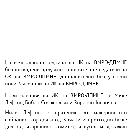
На вечерашната седница на ЦК на ВМРО-ДПМНЕ
беа потврдени одлуките за новите претседатели на
ОК на ВМРО-ДПМНЕ, дополнително беа усвоени
нови 3 членови на ИК на ВМРО-ДПМНЕ.
Нови членови на ИК на ВМРО-ДПМНЕ се Миле
Лефков, Бобан Стефковски и Зоранчо Јованчев.
Миле Лефков е пратеник во македонското
собрание, кој доаѓа од Кочани и претходно беше
дел од извршниот комитет, искусен и докажан