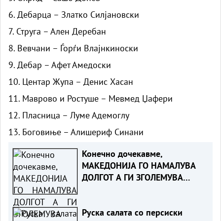
6. Дебарца – Златко Силјановски
7. Струга – Ален Деребан
8. Вевчани – Ѓорѓи Влајнкиноски
9. Дебар – Афет Амедоски
10. Центар Жупа – Денис Хасан
11. Маврово и Ростуше – Мевмед Џафери
12. Пласница – Луме Адемоглу
13. Боговиње – Алишериф Синани
Конечно дочекавме,
МАКЕДОНИЈА ГО НАМАЛУВА
ДОЛГОТ А ГИ ЗГОЛЕМУВА
КАПИТАЛНИТЕ ИНВЕСТИЦИИ
Руска салата со персиски