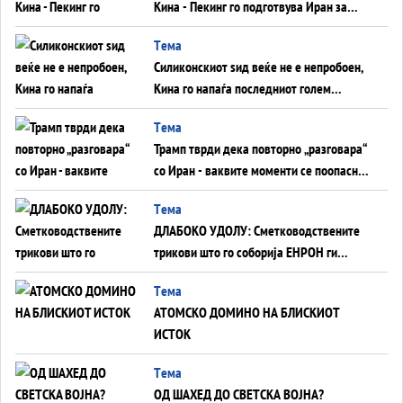
Кина - Пекинг го подготвува Иран за
американска копнена инвазија
Tема
Силиконскиот ѕид веќе не е непробоен,
Кина го напаѓа последниот голем
монопол на Западот?
Tема
Трамп тврди дека повторно „разговара“
со Иран - ваквите моменти се поопасни
од отворените закани
Tема
ДЛАБОКО УДОЛУ: Сметководствените
трикови што го соборија ЕНРОН ги
применуваат гигантите за ВИ
Tема
АТОМСКО ДОМИНО НА БЛИСКИОТ
ИСТОК
Tема
ОД ШАХЕД ДО СВЕТСКА ВОЈНА?