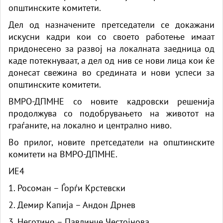
општинските комитети.
Дел од назначените претседатели се докажани
искусни кадри кои со своето работење имаат
придонесено за развој на локалната заедница од
каде потекнуваат, а дел од нив се нови лица кои ќе
донесат свежина во средината и нови успеси за
општинските комитети.
ВМРО-ДПМНЕ со новите кадровски решенија
продолжува со подобрувањето на животот на
граѓаните, на локално и централно ниво.
Во прилог, новите претседатели на општинските
комитети на ВМРО-ДПМНЕ.
ИЕ4
1. Росоман – Ѓорѓи Крстевски
2. Демир Капија – Андон Дрнев
3. Неготино – Павлинче Честојнова