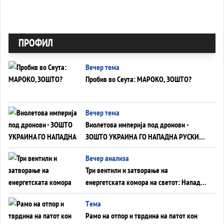
ПРОФИЛ
Вечер тема
Пробив во Сеута: МАРОКО, ЗОШТО?
Вечер тема
Виолетова империја под дронови -
ЗОШТО УКРАИНА ГО НАПАДНА РУСКИОТ
WILDBERRIES
Вечер анализа
Три вентили и затворање на
енергетската комора на светот: Нападот
во Суец најавува глобален енергетски
Tема
инфаркт?
Рамо на отпор и тврдина на патот кон