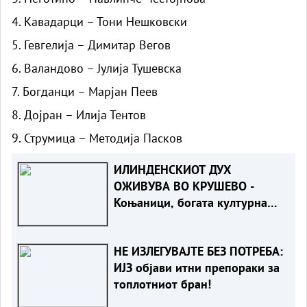
4. Кавадарци – Тони Нешковски
5. Гевгелија – Димитар Вегов
6. Валандово – Јулија Тушевска
7. Богданци – Марјан Пеев
8. Дојран – Илија Тентов
9. Струмица – Методија Пасков
ИЛИНДЕНСКИOT ДУХ
ОЖИВУВА ВО КРУШЕВО -
Коњаници, богата културна
програма и музика во срцето
на градот!
НЕ ИЗЛЕГУВАЈТЕ БЕЗ ПОТРЕБА:
ИЈЗ објави итни препораки за
топлотниот бран!