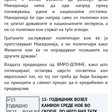
Македонија нема да оди напред преку
понижувања, уцени и национални отстапки.
Македонија ќе оди напред само со политики кои
ги штитат државните и националните интереси, а
не со политики кои служат на туѓи агенди.
Граѓаните заслужуваат политичари кои ќе ја
претставуваат Македонија, а не политичари како
Филипче кои ќе ги оправдуваат позициите на
другите држави“.
Владата предводена од ВМРО-ДПМНЕ, како што
потенцираат, останува цврсто посветена кон
европскиот пат, но тој пат треба да биде базиран
на принципи а самиот процес да е кредибилен и
предвидлив
15- ГОДИШНИК ВОЗЕЛ
КАМИОН СРЕДЕ НОЌ ВО
СКОПЈЕ, ДО НЕГО БИЛ ТАТКО