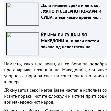
Дали имавме среќа и летово:
ЈУЖНО И СЕВEРНО ПОЖАРИ И
СУША, а еве какво време не
чека нас
ЌЕ ИМА ЛИ СУША И ВО
МАКЕДОНИЈА, и дали постои
закана од недостаток на
струја
Наместо, како што велат, да се бори за подобра
преговарачка позиција на Македонија, Филипче
упорно се бори за спас на сопствената политичка
кариера.
„Токму затоа секој негов јавен настап е исполнет со
истите пораки, истите флоскули и истите притисоци
врз македонскиот народ.
Време е Венко Филипче да разбере дека