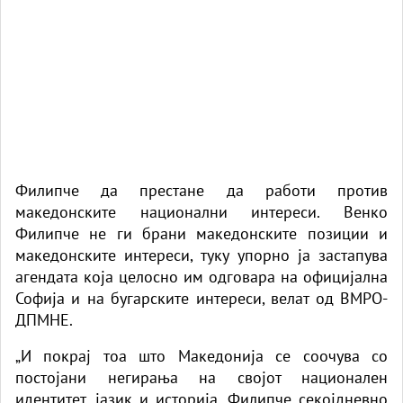
Филипче да престане да работи против
македонските национални интереси. Венко
Филипче не ги брани македонските позиции и
македонските интереси, туку упорно ја застапува
агендата која целосно им одговара на официјална
Софија и на бугарските интереси, велат од ВМРО-
ДПМНЕ.
„И покрај тоа што Македонија се соочува со
постојани негирања на својот национален
идентитет, јазик и историја, Филипче секојдневно