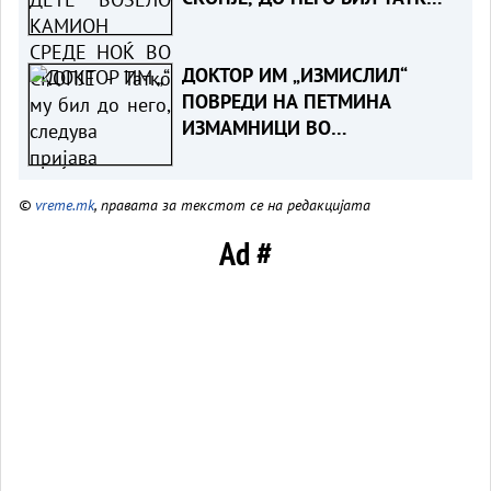
МУ- Детето приведено,
следува пријава
ДОКТОР ИМ „ИЗМИСЛИЛ“
ПОВРЕДИ НА ПЕТМИНА
ИЗМАМНИЦИ ВО
НЕПОСТОЕЧКА СООБРАЌАЈКА -
Судска пресуда ја разоткри
©
vreme.mk
, правата за текстот се на редакцијата
шемата за измама со
осигурителни компании
Ad #