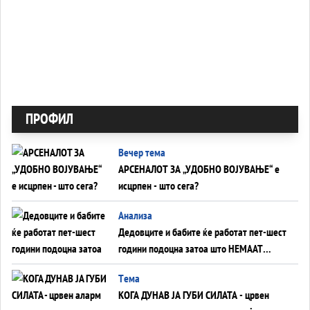
ПРОФИЛ
Вечер тема
АРСЕНАЛОТ ЗА „УДОБНО ВОЈУВАЊЕ“ е
исцрпен - што сега?
Анализа
Дедовците и бабите ќе работат пет-шест
години подоцна затоа што НЕМААТ
ВНУЦИ ДА ГИ ЗАМЕНАТ
Tема
КОГА ДУНАВ ЈА ГУБИ СИЛАТА - црвен