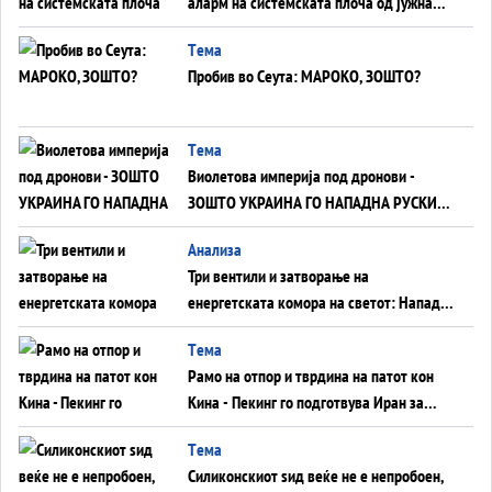
аларм на системската плоча од јужна
Германија до Црното Море...
Tема
Пробив во Сеута: МАРОКО, ЗОШТО?
Tема
Виолетова империја под дронови -
ЗОШТО УКРАИНА ГО НАПАДНА РУСКИОТ
WILDBERRIES
Aнализа
Три вентили и затворање на
енергетската комора на светот: Нападот
во Суец најавува глобален енергетски
Tема
инфаркт?
Рамо на отпор и тврдина на патот кон
Кина - Пекинг го подготвува Иран за
американска копнена инвазија
Tема
Силиконскиот ѕид веќе не е непробоен,