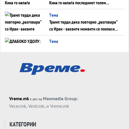
Кина го напаѓа последниот голем
монопол на Западот?
Tема
Трамп тврди дека повторно „разговара“
со Иран - ваквите моменти се поопасни
од отворените закани
Tема
ДЛАБОКО УДОЛУ: Сметководствените
трикови што го соборија ЕНРОН ги
применуваат гигантите за ВИ
Tема
АТОМСКО ДОМИНО НА БЛИСКИОТ
ИСТОК
Tема
Vreme.mk
Maxmedia Group:
е дел од
ОД ШАХЕД ДО СВЕТСКА ВОЈНА?
Vecer.mk
,
Vesti.mk
, и
Vreme.mk
Обвинувањето кон Русија го поврзува
Блискиот Исток со украинското бојно
Тема
поле?
КАТЕГОРИИ
Заборавете ги премиерите, ОВА СЕ