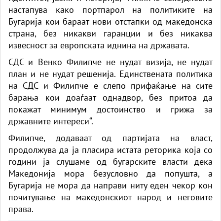
настапува како портпарол на политиките на
Бугарија кои бараат нови отстапки од македонска
страна, без никакви гаранции и без никаква
извесност за европската иднина на државата.
СДС и Венко Филипче не нудат визија, не нудат
план и не нудат решенија. Единствената политика
на СДС и Филипче е слепо прифаќање на сите
барања кои доаѓаат однадвор, без притоа да
покажат минимум достоинство и грижа за
државните интереси“.
Филипче, додаваат од партијата на власт,
продолжува да ја пласира истата реторика која со
години ја слушаме од бугарските власти дека
Македонија мора безусловно да попушта, а
Бугарија не мора да направи ниту еден чекор кон
почитување на македонскиот народ и неговите
права.