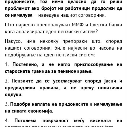
придонесите, тоа нема целосно да го реши
проблемот ако бројот на работници продолжи да
се намалува
– наведува нашиот соговорник.
Што најчесто препорачуваат ММФ и Светска банка
кога анализираат еден пензиски систем?
Накусо, има неколку препораки што, според
нашиот соговорник, биле најчести во насока на
подобрување на еден пензиски систем:
1.
Постепено, а не нагло приспособување на
старосната граница за пензионирање.
2.
Пензиите да се усогласуваат според јасни и
предвидливи правила, а не преку политички
одлуки.
3.
Подобра наплата на придонесите и намалување
на сивата економија.
4.
Поголема поврзаност меѓу висината на