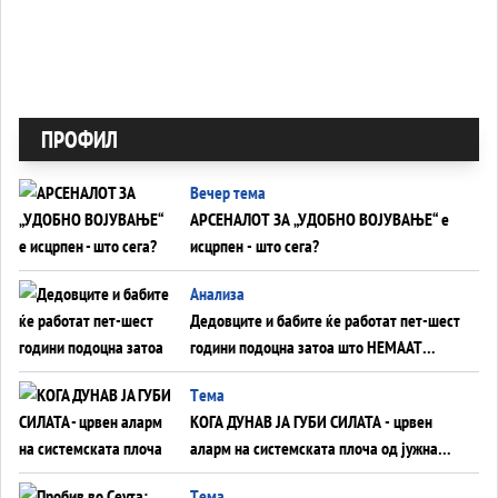
ПРОФИЛ
Вечер тема
АРСЕНАЛОТ ЗА „УДОБНО ВОЈУВАЊЕ“ е
исцрпен - што сега?
Анализа
Дедовците и бабите ќе работат пет-шест
години подоцна затоа што НЕМААТ
ВНУЦИ ДА ГИ ЗАМЕНАТ
Tема
КОГА ДУНАВ ЈА ГУБИ СИЛАТА - црвен
аларм на системската плоча од јужна
Германија до Црното Море...
Tема