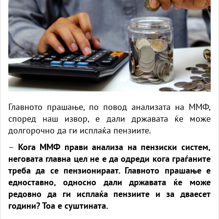
Главното прашање, по повод анализата на ММФ,
според наш извор, е дали државата ќе може
долгорочно да ги исплаќа пензиите.
–
Кога ММФ прави анализа на пензиски систем,
неговата главна цел не е да одреди кога граѓаните
треба да се пензионираат. Главното прашање е
едноставно, односно дали државата ќе може
редовно да ги исплаќа пензиите и за дваесет
години? Тоа е суштината.