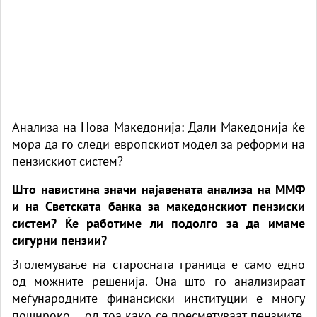
Анализа на Нова Македонија: Дали Македонија ќе
мора да го следи европскиот модел за реформи на
пензискиот систем?
Што навистина значи најавената анализа на ММФ
и на Светската банка за македонскиот пензиски
систем? Ќе работиме ли подолго за да имаме
сигурни пензии?
Зголемување на старосната граница е само едно
од можните решенија. Она што го анализираат
меѓународните финансиски институции е многу
пошироко – од тоа како се пресметуваат пензиите,