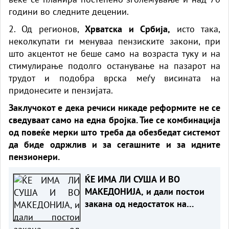
години во следните децении.
2. Од регионов,
Хрватска и Србија,
исто така,
неколкупати ги менуваа пензиските закони, при
што акцентот не беше само на возраста туку и на
стимулирање подолго останување на пазарот на
трудот и подобра врска меѓу висината на
придонесите и пензијата.
Заклучокот е дека речиси никаде реформите не се
сведуваат само на една бројка. Тие се комбинација
од повеќе мерки што треба да обезбедат системот
да биде одржлив и за сегашните и за идните
пензионери.
ЌЕ ИМА ЛИ СУША И ВО
МАКЕДОНИЈА, и дали постои
закана од недостаток на
струја