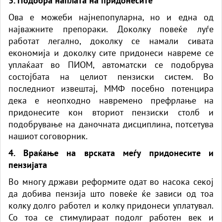
3. Подобра наплата на придонесите
Ова е можеби најнепопуларна, но и една од
најважните препораки. Доколку повеќе луѓе
работат легално, доколку се намали сивата
економија и доколку сите придонеси навреме се
уплаќаат во ПИОМ, автоматски се подобрува
состојбата на целиот пензиски систем. Во
последниот извештај, ММФ посебно потенцира
дека е неопходно навремено префрлање на
придонесите кон вториот пензиски столб и
подобрување на даночната дисциплина, потсетува
нашиот соговорник.
4. Враќање на врската меѓу придонесите и
пензијата
Во многу држави реформите одат во насока секој
да добива пензија што повеќе ќе зависи од тоа
колку долго работел и колку придонеси уплатувал.
Со тоа се стимулираат подолг работен век и