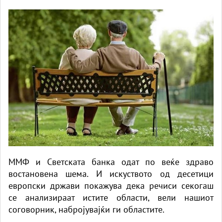
ММФ и Светската банка одат по веќе здраво
востановена шема. И искуството од десетици
европски држави покажува дека речиси секогаш
се анализираат истите области, вели нашиот
соговорник, набројувајќи ги областите.