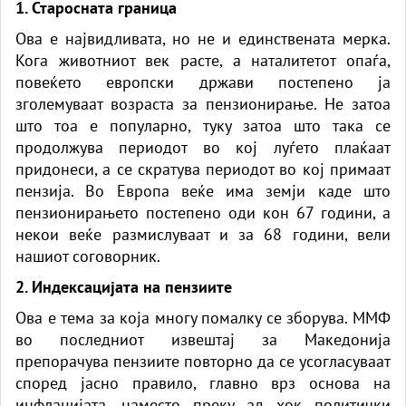
1. Старосната граница
Ова е највидливата, но не и единствената мерка.
Кога животниот век расте, а наталитетот опаѓа,
повеќето европски држави постепено ја
зголемуваат возраста за пензионирање. Не затоа
што тоа е популарно, туку затоа што така се
продолжува периодот во кој луѓето плаќаат
придонеси, а се скратува периодот во кој примаат
пензија. Во Европа веќе има земји каде што
пензионирањето постепено оди кон 67 години, а
некои веќе размислуваат и за 68 години, вели
нашиот соговорник.
2. Индексацијата на пензиите
Ова е тема за која многу помалку се зборува. ММФ
во последниот извештај за Македонија
препорачува пензиите повторно да се усогласуваат
според јасно правило, главно врз основа на
инфлацијата, наместо преку ад хок политички