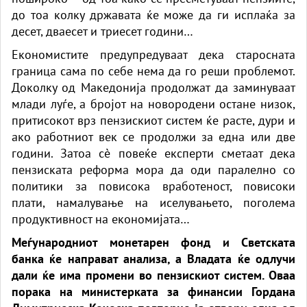
до тоа колку државата ќе може да ги исплаќа за
десет, дваесет и триесет години…
Економистите предупредуваат дека старосната
граница сама по себе нема да го реши проблемот.
Доколку од Македонија продолжат да заминуваат
млади луѓе, а бројот на новородени остане низок,
притисокот врз пензискиот систем ќе расте, дури и
ако работниот век се продолжи за една или две
години. Затоа сè повеќе експерти сметаат дека
пензиската реформа мора да оди паралелно со
политики за повисока вработеност, повисоки
плати, намалување на иселувањето, поголема
продуктивност на економијата…
Меѓународниот монетарен фонд и Светската
банка ќе направат анализа, а Владата ќе одлучи
дали ќе има промени во пензискиот систем. Оваа
порака на министерката за финансии Гордана