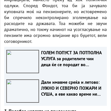
одлуки. Според Фондот, тоа би ја зачувало
куповната моќ на пензионерите, но истовремено
би спречило неконтролирано зголемување на
расходите на државата. Тоа можеби не звучи
драматично, но токму начинот на усогласување на
пензиите има огромно влијание врз буџетот, вели
соговорникот.
ГОЛЕМ ПОПУСТ ЗА ПОТПОЛНА
УСЛУГА за родителите чии
деца ќе се породат во
Клиника Жан Митрев
Дали имавме среќа и летово:
ЈУЖНО И СЕВEРНО ПОЖАРИ И
СУША, а еве какво време не
чека нас