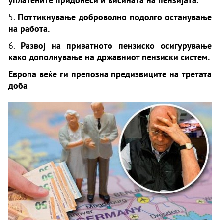
уплатените придонеси и висината на пензијата.
5.
Поттикнување доброволно подолго останување
на работа.
6.
Развој на приватното пензиско осигурување
како дополнување на државниот пензиски систем.
Европа веќе ги препозна предизвиците на третата
доба