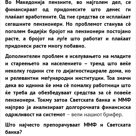
Во Македонија пензиите, во најголем дел, се
финансираат од придонесите што денес ги
плаќаат вработените. Од тие средства се исплаќаат
сегашните пензионери. Но проблемот станува сè
поголем бидејќи бројот на пензионери постојано
расте, а бројот на луѓе што работат и плаќаат
придонеси расте многу побавно.
Дополнителен проблем е иселувањето на младите
и стареењето на населението – тренд што веќе
неколку години сте го дијагностицирале дома, но
и релевантни меѓународни институции. Тоа значи
дека во иднина ќе има сè помалку работници што
ќе треба да обезбедуваат средства за сè повеќе
пензионери. Токму затоа Светската банка и ММФ
најпрво ја анализираат долгорочната финансиска
одржливост на системот
– вели нашиот брифер.
Што најчесто препорачуваат ММФ и Светската
банка?