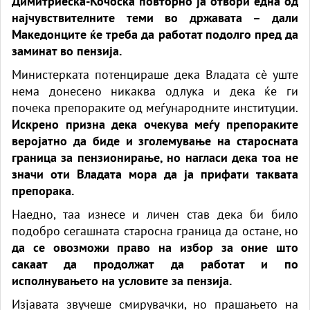
Димитриеска-Кочоска повторно ја отвори една од
најчувствителните теми во државата – дали
Македонците ќе треба да работат подолго пред да
заминат во пензија.
Министерката потенцираше дека Владата сè уште
нема донесено никаква одлука и дека ќе ги
почека препораките од меѓународните институции.
Искрено призна дека очекува меѓу препораките
веројатно да биде и зголемување на старосната
граница за пензионирање, но нагласи дека тоа не
значи оти Владата мора да ја прифати таквата
препорака.
Наедно, таа изнесе и личен став дека би било
подобро сегашната старосна граница да остане, но
да се овозможи право на избор за оние што
сакаат да продолжат да работат и по
исполнувањето на условите за пензија.
Изјавата звучеше смирувачки, но прашањето на