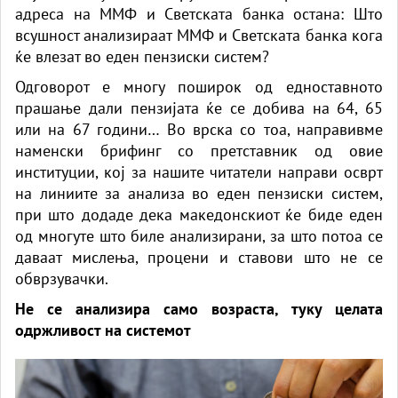
адреса на ММФ и Светската банка остана: Што
всушност анализираат ММФ и Светската банка кога
ќе влезат во еден пензиски систем?
Одговорот е многу поширок од едноставното
прашање дали пензијата ќе се добива на 64, 65
или на 67 години… Во врска со тоа, направивме
наменски брифинг со претставник од овие
институции, кој за нашите читатели направи осврт
на линиите за анализа во еден пензиски систем,
при што додаде дека македонскиот ќе биде еден
од многуте што биле анализирани, за што потоа се
даваат мислења, процени и ставови што не се
обврзувачки.
Не се анализира само возраста, туку целата
одржливост на системот