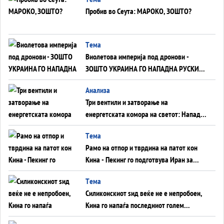
Пробив во Сеута: МАРОКО, ЗОШТО?
Tема
Виолетова империја под дронови -
ЗОШТО УКРАИНА ГО НАПАДНА РУСКИОТ
WILDBERRIES
Aнализа
Три вентили и затворање на
енергетската комора на светот: Нападот
во Суец најавува глобален енергетски
Tема
инфаркт?
Рамо на отпор и тврдина на патот кон
Кина - Пекинг го подготвува Иран за
американска копнена инвазија
Tема
Силиконскиот ѕид веќе не е непробоен,
Кина го напаѓа последниот голем
монопол на Западот?