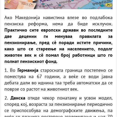
Ако Македонија навистина влезе во подлабока
пензиска реформа, нема да биде исклучок.
Практично сите европски држави во последните
две децении ги менуваа правилата за
пензионирање, пред сè поради истите причини,
како што се стареење на населението, подолг
животен век и сè помал број работници што го
полнат пензискиот фонд.
1. Во
Германија
старосната граница постепено се
поместува на 67 години, а веќе се води јавна
дебата дали во иднина таа треба автоматски да се
поврзе со растот на животниот век.
2.
Данска
отиде чекор понатаму и усвои модел,
според кој, возраста за пензионирање периодично
се приспособува на демографските движења, па
веќе се планира постепено зголемување и над 70