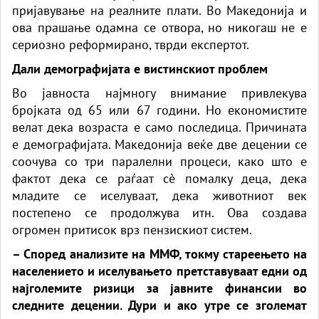
пријавување на реалните плати. Во Македонија и
ова прашање одамна се отвора, но никогаш не е
сериозно реформирано, тврди експертот.
Дали демографијата е вистинскиот проблем
Во јавноста најмногу внимание привлекува
бројката од 65 или 67 години. Но економистите
велат дека возраста е само последица. Причината
е демографијата. Македонија веќе две децении се
соочува со три паралелни процеси, како што е
фактот дека се раѓаат сè помалку деца, дека
младите се иселуваат, дека животниот век
постепено се продолжува итн. Ова создава
огромен притисок врз пензискиот систем.
– Според анализите на ММФ, токму стареењето на
населението и иселувањето претставуваат едни од
најголемите ризици за јавните финансии во
следните децении. Дури и ако утре се зголемат