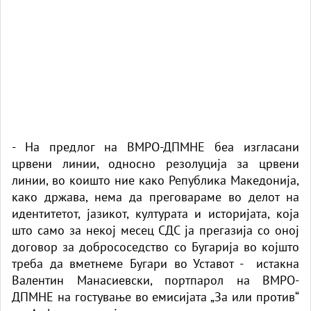
- На предлог на ВМРО-ДПМНЕ беа изгласани
црвени линии, односно резолуција за црвени
линии, во коишто ние како Република Македонија,
како држава, нема да преговараме во делот на
идентитетот, јазикот, културата и историјата, која
што само за некој месец СДС ја прегазија со оној
договор за добрососедство со Бугарија во којшто
треба да вметнеме Бугари во Уставот - истакна
Валентин Манасиевски, портпарол на ВМРО-
ДПМНЕ на гостување во емисијата „За или против“