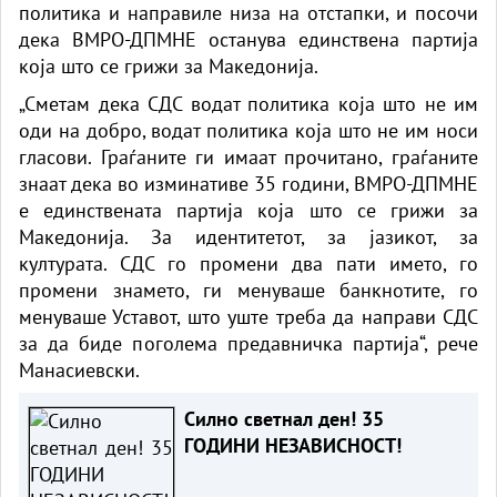
политика и направиле низа на отстапки, и посочи
дека ВМРО-ДПМНЕ останува единствена партија
која што се грижи за Македонија.
„Сметам дека СДС водат политика која што не им
оди на добро, водат политика која што не им носи
гласови. Граѓаните ги имаат прочитано, граѓаните
знаат дека во изминативе 35 години, ВМРО-ДПМНЕ
е единствената партија која што се грижи за
Македонија. За идентитетот, за јазикот, за
културата. СДС го промени два пати името, го
промени знамето, ги менуваше банкнотите, го
менуваше Уставот, што уште треба да направи СДС
за да биде поголема предавничка партија“, рече
Манасиевски.
Силно светнал ден! 35
ГОДИНИ НЕЗАВИСНОСТ!