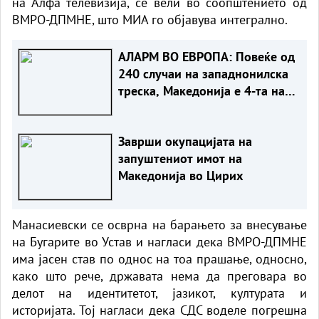
на Алфа телевизија, се вели во соопштението од
ВМРО-ДПМНЕ, што МИА го објавува интегрално.
АЛАРМ ВО ЕВРОПА: Повеќе од
240 случаи на западнонилска
треска, Македонија е 4-та на
листата
Заврши окупацијата на
запуштениот имот на
Македонија во Цирих
Манасиевски се осврна на барањето за внесување
на Бугарите во Устав и нагласи дека ВМРО-ДПМНЕ
има јасен став по однос на тоа прашање, односно,
како што рече, државата нема да преговара во
делот на идентитетот, јазикот, културата и
историјата. Тој нагласи дека СДС воделе погрешна