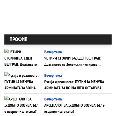
ПРОФИЛ
Вечер тема
ЧЕТИРИ СТОЛЧИЊА, ЕДЕН БЕЛГРАД:
Доаѓањето на Зеленски ги открива
тајните на политиката на балансирање
Вечер тема
на Вучиќ
Русија и реалноста: ПУТИН ЈА МЕНУВА
АРМИЈАТА ЗА ВОЈНА ШТО ОСТАНУВА
БЕЗ ФРОНТ
Вечер тема
АРСЕНАЛОТ ЗА „УДОБНО ВОЈУВАЊЕ“ е
исцрпен - што сега?