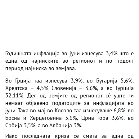
Годишната инфлација во јуни изнесува 3,4% што е
една од најниските во регионот и по подолг
период најниска во земјава.
Во Грција таа изнесува 3,9%, во Бугарија 5,6%,
Хрватска – 4,5% Словенија – 3,6%, а во Турција
32,11%. Дел од земјите од регионот сè уште ги
немаат објавено податоците за инфлацијата во
јуни. Така во мај во Косово таа изнесуваше 6,8%, во
Босна и Херцеговина 5,6%, Црна Гора 3,6%, во
Србија 3,5%, а во Албанија 3%.
Иако последната криза се смета за една од