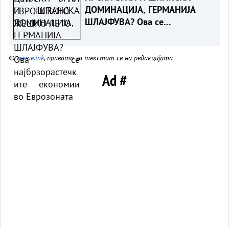
ДОМИНАЦИЈА, ГЕРМАНИЈА
ШЛАЈФУВА? Ова се
најбрзорастечките економии
во Еврозоната
©
vreme.mk
, правата за текстот се на редакцијата
Ad #