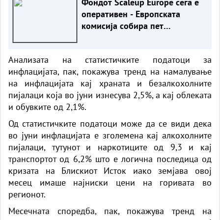
Фондот Scaleup Europe сега е
оперативен - Европската
комисија собира пет
милијарди евра за иноватори
Анализата на статистичките податоци за
инфлацијата, пак, покажува тренд на намалување
на инфлацијата кај храната и безалкохолните
пијалаци која во јуни изнесува 2,5%, а кај облеката
и обувките од 2,1%.
Од статистичките податоци може да се види дека
во јуни инфлацијата е зголемена кај алкохолните
пијалаци, тутунот и наркотиците од 9,3 и кај
транспортот од 6,2% што е логична последица од
кризата на Блискиот Исток иако земјава овој
месец имаше најниски цени на горивата во
регионот.
Месечната споредба, пак, покажува тренд на