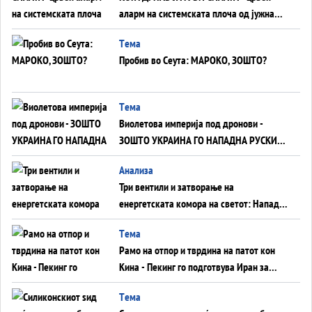
аларм на системската плоча од јужна
Германија до Црното Море...
Tема
Пробив во Сеута: МАРОКО, ЗОШТО?
Tема
Виолетова империја под дронови -
ЗОШТО УКРАИНА ГО НАПАДНА РУСКИОТ
WILDBERRIES
Aнализа
Три вентили и затворање на
енергетската комора на светот: Нападот
во Суец најавува глобален енергетски
Tема
инфаркт?
Рамо на отпор и тврдина на патот кон
Кина - Пекинг го подготвува Иран за
американска копнена инвазија
Tема