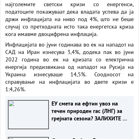
најголемите светски кризи со енергенси,
податоците покажуваат дека владата успева да ја
држи инфлацијата на ниво под 4%, што не беше
случај со претходната исто така енергетска криза
кога имавме двоцифрена инфлација.
Инфлацијата во јуни годинава во ек на нападот на
САД на Иран изнесува 3,4%, додека пак во јуни
2022 година во ек на кризата со електрична
енергија предизвикана од нападот на Русија на
Украина изнесуваше 14,5%. Соодносот на
справување на инфлацијата во двете кризи е
1:4,26%.
ЕУ смета на ефтин увоз на
течен природен гас (ЛНГ) за
грејната сезона? ЗАЛИХИТЕ СЕ
НАЈНИСКИ ВО ПОСЛЕДНИТЕ
20 ГОДИНИ