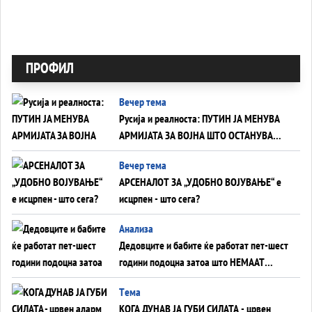
ПРОФИЛ
Вечер тема
Русија и реалноста: ПУТИН ЈА МЕНУВА
АРМИЈАТА ЗА ВОЈНА ШТО ОСТАНУВА
БЕЗ ФРОНТ
Вечер тема
АРСЕНАЛОТ ЗА „УДОБНО ВОЈУВАЊЕ“ е
исцрпен - што сега?
Анализа
Дедовците и бабите ќе работат пет-шест
години подоцна затоа што НЕМААТ
ВНУЦИ ДА ГИ ЗАМЕНАТ
Tема
КОГА ДУНАВ ЈА ГУБИ СИЛАТА - црвен