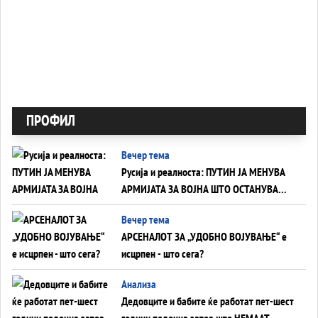
ПРОФИЛ
Вечер тема
Русија и реалноста: ПУТИН ЈА МЕНУВА
АРМИЈАТА ЗА ВОЈНА ШТО ОСТАНУВА
БЕЗ ФРОНТ
Вечер тема
АРСЕНАЛОТ ЗА „УДОБНО ВОЈУВАЊЕ“ е
исцрпен - што сега?
Анализа
Дедовците и бабите ќе работат пет-шест
години подоцна затоа што НЕМААТ