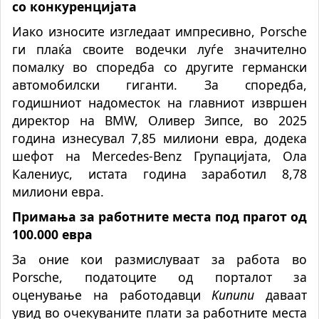
со конкуренцијата
Иако износите изгледаат импресивно, Porsche
ги плаќа своите водечки луѓе значително
помалку во споредба со другите германски
автомобилски гиганти. За споредба,
годишниот надоместок на главниот извршен
директор на BMW, Оливер Зипсе, во 2025
година изнесувал 7,85 милиони евра, додека
шефот на Mercedes-Benz Групацијата, Ола
Калениус, истата година заработил 8,78
милиони евра.
Примања за работните места под прагот од
100.000 евра
За оние кои размислуваат за работа во
Porsche, податоците од порталот за
оценување на работодавци
Kununu
даваат
увид во очекуваните плати за работните места