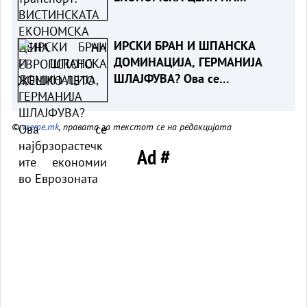
ЕВРОПСКОТО ЖЕШКО ЛЕТО
ИРСКИ БРАН И ШПАНСКА
ДОМИНАЦИЈА, ГЕРМАНИЈА
ШЛАЈФУВА? Ова се
најбрзорастечките економии
во Еврозоната
©
vreme.mk
, правата за текстот се на редакцијата
Ad #