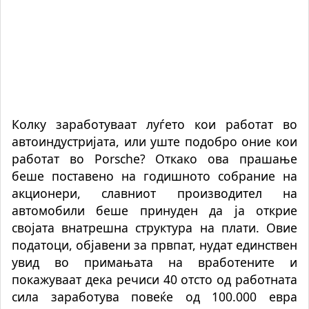
Колку заработуваат луѓето кои работат во
автоиндустријата, или уште подобро оние кои
работат во Porsche? Откако ова прашање
беше поставено на годишното собрание на
акционери, славниот производител на
автомобили беше принуден да ја открие
својата внатрешна структура на плати. Овие
податоци, објавени за првпат, нудат единствен
увид во примањата на вработените и
покажуваат дека речиси 40 отсто од работната
сила заработува повеќе од 100.000 евра