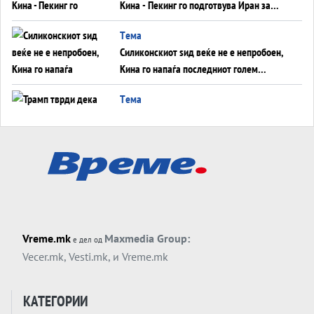
Кина - Пекинг го подготвува Иран за
американска копнена инвазија
Tема
Силиконскиот ѕид веќе не е непробоен,
Кина го напаѓа последниот голем
монопол на Западот?
Tема
Трамп тврди дека повторно „разговара“
со Иран - ваквите моменти се поопасни
од отворените закани
Tема
ДЛАБОКО УДОЛУ: Сметководствените
трикови што го соборија ЕНРОН ги
применуваат гигантите за ВИ
Tема
Vreme.mk
Maxmedia Group:
е дел од
АТОМСКО ДОМИНО НА БЛИСКИОТ
Vecer.mk
,
Vesti.mk
, и
Vreme.mk
ИСТОК
Tема
КАТЕГОРИИ
ОД ШАХЕД ДО СВЕТСКА ВОЈНА?