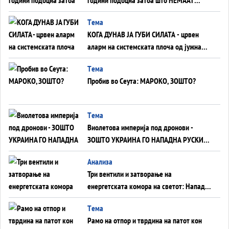
ВНУЦИ ДА ГИ ЗАМЕНАТ
Tема
КОГА ДУНАВ ЈА ГУБИ СИЛАТА - црвен
аларм на системската плоча од јужна
Германија до Црното Море...
Tема
Пробив во Сеута: МАРОКО, ЗОШТО?
Tема
Виолетова империја под дронови -
ЗОШТО УКРАИНА ГО НАПАДНА РУСКИОТ
WILDBERRIES
Aнализа
Три вентили и затворање на
енергетската комора на светот: Нападот
во Суец најавува глобален енергетски
Tема
инфаркт?
Рамо на отпор и тврдина на патот кон