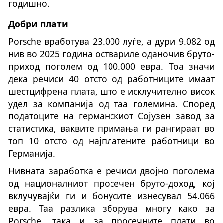
годишно.
Добри плати
Porsche вработува 23.000 луѓе, а дури 9.082 од
нив во 2025 година оствариле оданочив бруто-
приход поголем од 100.000 евра. Тоа значи
дека речиси 40 отсто од работниците имаат
шестцифрена плата, што е исклучително висок
удел за компанија од таа големина. Според
податоците на германскиот Сојузен завод за
статистика, ваквите примања ги рангираат во
топ 10 отсто од најплатените работници во
Германија.
Нивната заработка е речиси двојно поголема
од националниот просечен бруто-доход, кој
вклучувајќи ги и бонусите изнесувал 54.066
евра. Таа разлика зборува многу како за
Porsche, така и за просечните плати во