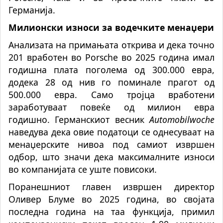
Германија.
Милионски износи за водечките менаџери
Анализата на примањата открива и дека точно
201 вработен во Porsche во 2025 година имал
годишна плата поголема од 300.000 евра,
додека 28 од нив го поминале прагот од
500.000 евра. Само тројца вработени
заработуваат повеќе од милион евра
годишно. Германскиот весник
Automobilwoche
наведува дека овие податоци се однесуваат на
менаџерските нивоа под самиот извршен
одбор, што значи дека максималните износи
во компанијата се уште повисоки.
Поранешниот главен извршен директор
Оливер Блуме во 2025 година, во својата
последна година на таа функција, примил