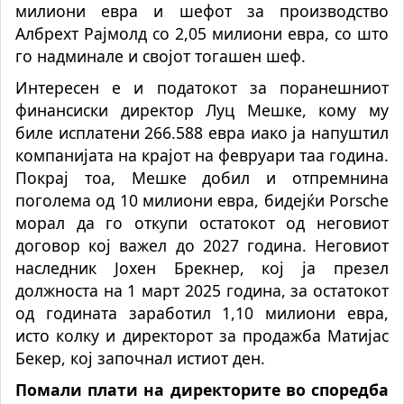
милиони евра и шефот за производство
Албрехт Рајмолд со 2,05 милиони евра, со што
го надминале и својот тогашен шеф.
Интересен е и податокот за поранешниот
финансиски директор Луц Мешке, кому му
биле исплатени 266.588 евра иако ја напуштил
компанијата на крајот на февруари таа година.
Покрај тоа, Мешке добил и отпремнина
поголема од 10 милиони евра, бидејќи Porsche
морал да го откупи остатокот од неговиот
договор кој важел до 2027 година. Неговиот
наследник Јохен Брекнер, кој ја презел
должноста на 1 март 2025 година, за остатокот
од годината заработил 1,10 милиони евра,
исто колку и директорот за продажба Матијас
Бекер, кој започнал истиот ден.
Помали плати на директорите во споредба