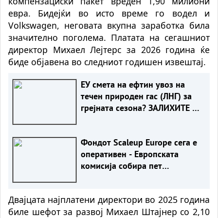
компензациски пакет вреден 1,90 милиони
евра. Бидејќи во исто време го водел и
Volkswagen, неговата вкупна заработка била
значително поголема. Платата на сегашниот
директор Михаел Лејтерс за 2026 година ќе
биде објавена во следниот годишен извештај.
ЕУ смета на ефтин увоз на
течен природен гас (ЛНГ) за
грејната сезона? ЗАЛИХИТЕ СЕ
НАЈНИСКИ ВО ПОСЛЕДНИТЕ
20 ГОДИНИ
Фондот Scaleup Europe сега е
оперативен - Европската
комисија собира пет
милијарди евра за иноватори
Двајцата најплатени директори во 2025 година
биле шефот за развој Михаел Штајнер со 2,10