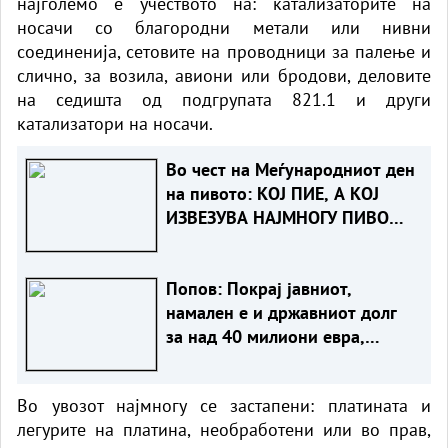
најголемо е учеството на: катализаторите на
носачи со благородни метали или нивни
соединенија, сетовите на проводници за палење и
слично, за возила, авиони или бродови, деловите
на седишта од подгрупата 821.1 и други
катализатори на носачи.
Во чест на Меѓународниот ден
на пивото: КОЈ ПИЕ, А КОЈ
ИЗВЕЗУВА НАЈМНОГУ ПИВО
ВО ЕВРОПСКАТА УНИЈА?
Попов: Покрај јавниот,
намален е и државниот долг
за над 40 милиони евра,
изнесува 51,7% од БДП
Во увозот најмногу се застапени: платината и
легурите на платина, необработени или во прав,