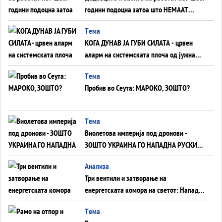
години подоцна затоа што НЕМААТ
ВНУЦИ ДА ГИ ЗАМЕНАТ
Tема
КОГА ДУНАВ ЈА ГУБИ СИЛАТА - црвен
аларм на системската плоча од јужна
Германија до Црното Море...
Tема
Пробив во Сеута: МАРОКО, ЗОШТО?
Tема
Виолетова империја под дронови -
ЗОШТО УКРАИНА ГО НАПАДНА РУСКИОТ
WILDBERRIES
Aнализа
Три вентили и затворање на
енергетската комора на светот: Нападот
во Суец најавува глобален енергетски
Tема
инфаркт?