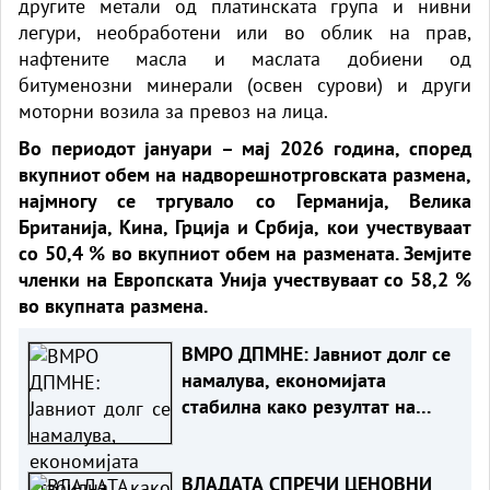
другите метали од платинската група и нивни
легури, необработени или во облик на прав,
нафтените масла и маслата добиени од
битуменозни минерали (освен сурови) и други
моторни возила за превоз на лица.
Во периодот јануари – мај 2026 година, според
вкупниот обем на надворешнотрговската размена,
најмногу се тргувало со Германија, Велика
Британија, Кина, Грција и Србија,
кои учествуваат
со 50,4 % во вкупниот обем на размената. Земјите
членки на Европската Унија учествуваат со 58,2 %
во вкупната размена.
ВМРО ДПМНЕ: Јавниот долг се
намалува, економијата
стабилна како резултат на
фискалната дисциплина и
домаќинско управување
ВЛАДАТА СПРЕЧИ ЦЕНОВНИ