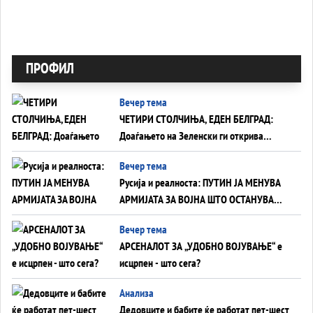
ПРОФИЛ
Вечер тема
ЧЕТИРИ СТОЛЧИЊА, ЕДЕН БЕЛГРАД:
Доаѓањето на Зеленски ги открива
тајните на политиката на балансирање
Вечер тема
на Вучиќ
Русија и реалноста: ПУТИН ЈА МЕНУВА
АРМИЈАТА ЗА ВОЈНА ШТО ОСТАНУВА
БЕЗ ФРОНТ
Вечер тема
АРСЕНАЛОТ ЗА „УДОБНО ВОЈУВАЊЕ“ е
исцрпен - што сега?
Анализа
Дедовците и бабите ќе работат пет-шест