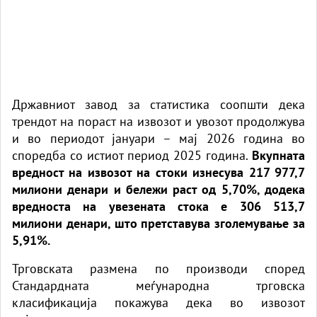
Државниот завод за статистика соопшти дека
трендот на пораст на извозот и увозот продолжува
и во периодот јануари – мај 2026 година во
споредба со истиот период 2025 година.
Вкупната
вредност на извозот на стоки изнесува 217 977,7
милиони денари и бележи раст од 5,70%, додека
вредноста на увезената стока е 306 513,7
милиони денари, што претставува зголемување за
5,91%.
Трговската размена по производи според
Стандардната меѓународна трговска
класификација покажува дека во извозот