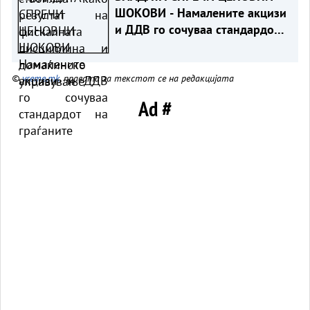
ШОКОВИ - Намалените акцизи
и ДДВ го сочуваа стандардот
на граѓаните
©
vreme.mk
, правата за текстот се на редакцијата
Ad #