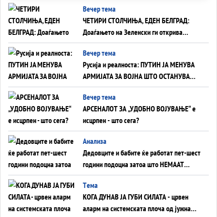
Вечер тема
ЧЕТИРИ СТОЛЧИЊА, ЕДЕН БЕЛГРАД:
Доаѓањето на Зеленски ги открива
тајните на политиката на балансирање
Вечер тема
на Вучиќ
Русија и реалноста: ПУТИН ЈА МЕНУВА
АРМИЈАТА ЗА ВОЈНА ШТО ОСТАНУВА
БЕЗ ФРОНТ
Вечер тема
АРСЕНАЛОТ ЗА „УДОБНО ВОЈУВАЊЕ“ е
исцрпен - што сега?
Анализа
Дедовците и бабите ќе работат пет-шест
години подоцна затоа што НЕМААТ
ВНУЦИ ДА ГИ ЗАМЕНАТ
Tема
КОГА ДУНАВ ЈА ГУБИ СИЛАТА - црвен
аларм на системската плоча од јужна