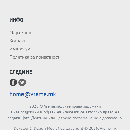
СОЖИВОТ ИЛИ ПРОПАСТ
Анализа
Приватни факултети - ОД ПРЕСТИЖ
ИНФО
НЕКОГАШ ДЕНЕС ДО ФАБРИКИ ЗА
ДИПЛОМИ
Маркетинг
Tема
Контакт
БАЛКАНОТ КАКО ДОКУМЕНТ НА ТУЃА
Импресум
МАСА: Берлинскиот договор од 1878 и
Политика за приватност
европската уметност за уредување на
Tема
туѓи судбини
СЛЕДИ НÈ
ГЕРМАНИЈА Е ПРЕД ЕКСПЛОЗИЈА? АfD го
урива заштитниот ѕид, улиците се полнат
со отпор, а Европа гледа почеток на
Tема
голем потрес?
home@vreme.mk
Кинеска ракета испукана во Пацификот.
Што значи тоа за СТРАТЕШКИОТ ЈАЗИК
2026
© Vreme.mk, сите права задржани
ВО СВЕТОТ?
Сите содржини и објави на Vreme.mk се авторско право на
Tема
редакцијата. Делумно или целосно преземање не е дозволено.
Брисел ги менува правилата за
Develop & Design MediaNet. Copyright ©
2026
. Vreme.mk