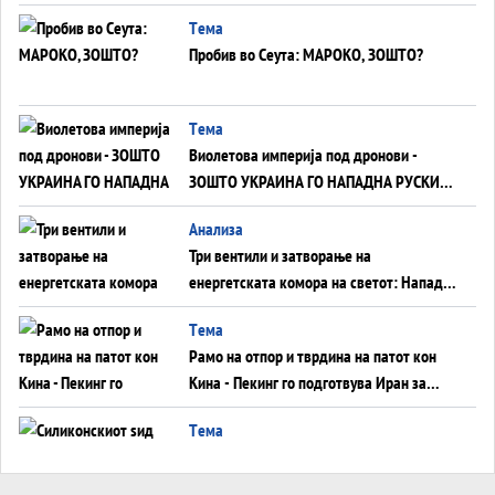
Германија до Црното Море...
Tема
Пробив во Сеута: МАРОКО, ЗОШТО?
Tема
Виолетова империја под дронови -
ЗОШТО УКРАИНА ГО НАПАДНА РУСКИОТ
WILDBERRIES
Aнализа
Три вентили и затворање на
енергетската комора на светот: Нападот
во Суец најавува глобален енергетски
Tема
инфаркт?
Рамо на отпор и тврдина на патот кон
Кина - Пекинг го подготвува Иран за
американска копнена инвазија
Tема
Силиконскиот ѕид веќе не е непробоен,
Кина го напаѓа последниот голем