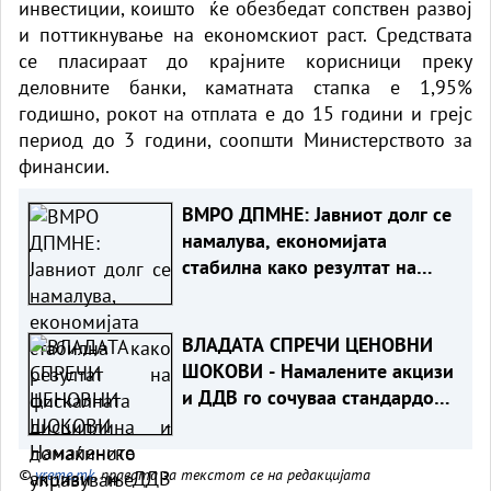
инвестиции, коишто ќе обезбедат сопствен развој
и поттикнување на економскиот раст. Средствата
се пласираат до крајните корисници преку
деловните банки, каматната стапка е 1,95%
годишно, рокот на отплата е до 15 години и грејс
период до 3 години, соопшти Министерството за
финансии.
ВМРО ДПМНЕ: Јавниот долг се
намалува, економијата
стабилна како резултат на
фискалната дисциплина и
домаќинско управување
ВЛАДАТА СПРЕЧИ ЦЕНОВНИ
ШОКОВИ - Намалените акцизи
и ДДВ го сочуваа стандардот
на граѓаните
©
vreme.mk
, правата за текстот се на редакцијата