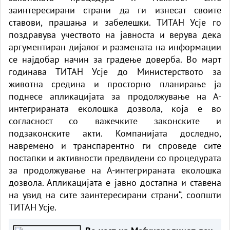
заинтересирани страни да ги изнесат своите
ставови, прашања и забелешки. ТИТАН Усје го
поздравува учеството на јавноста и верува дека
аргументиран дијалог и размената на информации
се најдобар начин за градење доверба. Во март
годинава ТИТАН Усје до Министерството за
животна средина и просторно планирање ја
поднесе апликацијата за продолжување на А-
интегрираната еколошка дозвола, која е во
согласност со важечките законските и
подзаконските акти. Компанијата доследно,
навремено и транспарентно ги спроведе сите
постапки и активности предвидени со процедурата
за продолжување на А-интегрираната еколошка
дозвола. Апликацијата е јавно достапна и ставена
на увид на сите заинтересирани страни“, соопшти
ТИТАН Усје.