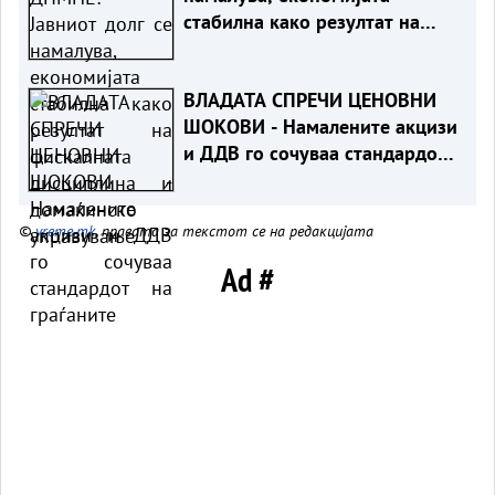
стабилна како резултат на
фискалната дисциплина и
домаќинско управување
ВЛАДАТА СПРЕЧИ ЦЕНОВНИ
ШОКОВИ - Намалените акцизи
и ДДВ го сочуваа стандардот
на граѓаните
©
vreme.mk
, правата за текстот се на редакцијата
Ad #