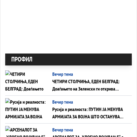
ПРОФИЛ
Вечер тема
ЧЕТИРИ СТОЛЧИЊА, ЕДЕН БЕЛГРАД:
Доаѓањето на Зеленски ги открива
тајните на политиката на балансирање
Вечер тема
на Вучиќ
Русија и реалноста: ПУТИН ЈА МЕНУВА
АРМИЈАТА ЗА ВОЈНА ШТО ОСТАНУВА
БЕЗ ФРОНТ
Вечер тема
АРСЕНАЛОТ ЗА „УДОБНО ВОЈУВАЊЕ“ е