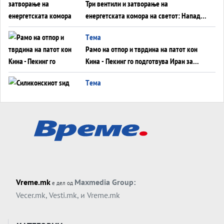
Три вентили и затворање на
енергетската комора на светот: Нападот
во Суец најавува глобален енергетски
Tема
инфаркт?
Рамо на отпор и тврдина на патот кон
Кина - Пекинг го подготвува Иран за
американска копнена инвазија
Tема
Силиконскиот ѕид веќе не е непробоен,
Кина го напаѓа последниот голем
монопол на Западот?
Tема
Трамп тврди дека повторно „разговара“
со Иран - ваквите моменти се поопасни
од отворените закани
Tема
Vreme.mk
Maxmedia Group:
е дел од
ДЛАБОКО УДОЛУ: Сметководствените
Vecer.mk
,
Vesti.mk
, и
Vreme.mk
трикови што го соборија ЕНРОН ги
применуваат гигантите за ВИ
Tема