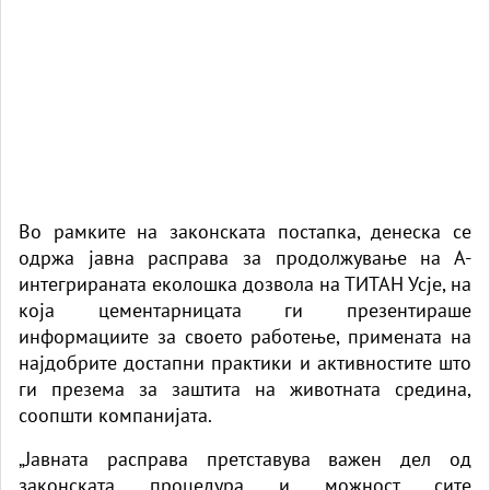
Во рамките на законската постапка, денеска се
одржа јавна расправа за продолжување на А-
интегрираната еколошка дозвола на ТИТАН Усје, на
која цементарницата ги презентираше
информациите за своето работење, примената на
најдобрите достапни практики и активностите што
ги презема за заштита на животната средина,
соопшти компанијата.
„Јавната расправа претставува важен дел од
законската процедура и можност сите