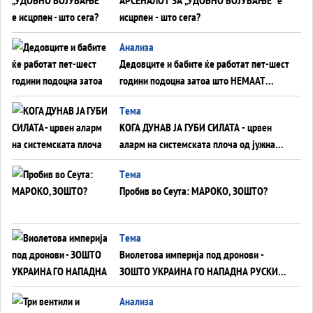
исцрпен - што сега?
Анализа
Дедовците и бабите ќе работат пет-шест
години подоцна затоа што НЕМААТ
ВНУЦИ ДА ГИ ЗАМЕНАТ
Tема
КОГА ДУНАВ ЈА ГУБИ СИЛАТА - црвен
аларм на системската плоча од јужна
Германија до Црното Море...
Tема
Пробив во Сеута: МАРОКО, ЗОШТО?
Tема
Виолетова империја под дронови -
ЗОШТО УКРАИНА ГО НАПАДНА РУСКИОТ
WILDBERRIES
Aнализа