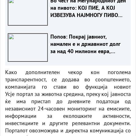
Во чест на Меѓународниот ден
на пивото: КОЈ ПИЕ, А КОЈ
ИЗВЕЗУВА НАЈМНОГУ ПИВО
ВО ЕВРОПСКАТА УНИЈА?
Попов: Покрај јавниот,
намален е и државниот долг
за над 40 милиони евра,
изнесува 51,7% од БДП
Како дополнителен чекор кон поголема
транспарентност, се додава во соопштението,
компанијата го стави во функција новиот
Усје
портал
за животна средина, преку кој јавноста
ќе има пристап до дневните податоци од
независниот 24-часовен мониторинг на емисиите,
информации за еколошките активности,
инвестициите и другите релевантни документи.
Порталот овозможува и директна комуникација со