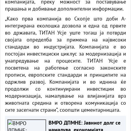
компанијата, преку можност за поставување
прашања и добивање дополнителни информации.
„Како прва компанија во Скопје што доби А-
интегрирана еколошка дозвола и една од првите
во државата, ТИТАН Усје уште тогаш ја потврди
својата определба за примена на највисоки
стандарди во индустријата. Компанијата е во
постојан инвестициски циклус за модернизација и
унапредување на процесите. ТИТАН Усје е
посветена на работење согласно законските
прописи, европските стандарди и принципите на
одржлив развој. Компанијата и во иднина ќе
продолжи со континуирани инвестиции во
модернизација, намалување на влијанијата врз
животната средина и отворена комуникација со
сите засегнати страни“, соопшти цементарницата.
ВМРО ДПМНЕ: Јавниот долг се
намалува, економијата