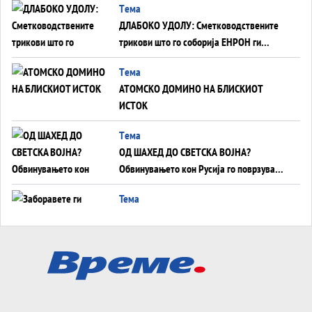
Tема
ДЛАБОКО УДОЛУ: Сметководствените
трикови што го соборија ЕНРОН ги
применуваат гигантите за ВИ
Tема
АТОМСКО ДОМИНО НА БЛИСКИОТ
ИСТОК
Tема
ОД ШАХЕД ДО СВЕТСКА ВОЈНА?
Обвинувањето кон Русија го поврзува
Блискиот Исток со украинското бојно
Тема
поле?
Заборавете ги премиерите, ОВА СЕ
ЛУЃЕТО ШТО РЕШАВААТ ЗА МИР, ВОЈНА,
СОЖИВОТ ИЛИ ПРОПАСТ
Анализа
Приватни факултети - ОД ПРЕСТИЖ
НЕКОГАШ ДЕНЕС ДО ФАБРИКИ ЗА
ДИПЛОМИ