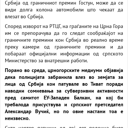
Србија од граничниот премин Гостун, може да се
види долга колона автомобили што чекаат да
влезат во Србија.
Според изворот на РТЦГ, на граѓаните на Црна Гора
им се препорачува да го следат сообраќајот на
граничните премини кон Србија во реално време
преку камери од граничните премини и да
побараат официјални информации од српското
Министерство за внатрешни работи.
Порано во среда, црногорските медиуми објавија
дека полицијата забранила влез во земјата за
лица од Србија кои патувале во Тиват поради
наводни сомневања за субверзивни активности
пред самитот ЕУ-Западен Балкан, на кој би
требалода присуствува и српскиот претседател
Александар Вучиќ, но по овие настани тоа е
неизвесно.
Сите чартер патници од тој лет подоцна биле