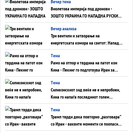
Вечер тема
Виолетова империја под дронови -
ЗОШТО УКРАИНА ГО НАПАДНА РУСКИОТ
WILDBERRIES
Вечер анализа
Три вентили и затворање на
енергетската комора на светот: Нападот
во Суец најавува глобален енергетски
Tема
инфаркт?
Рамо на отпор и тврдина на патот кон
Кина - Пекинг го подготвува Иран за
американска копнена инвазија
Tема
Силиконскиот ѕид веќе не е непробоен,
Кина го напаѓа последниот голем
монопол на Западот?
Tема
Трамп тврди дека повторно „разговара“
со Иран - ваквите моменти се поопасни
од отворените закани