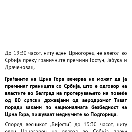
До 19:30 часот, ниту еден Црногорец не влегол во
Србија преку граничните премини Гостун, Јабука и
Драченовац.
Граѓаните на Црна Гора вечерва не можат да ја
преминат границата со Србија, што е одговор на
властите во Белград на протерувањето на повеќе
од 80 српски државјани од аеродромот Тиват
поради закани по националната безбедност на
Црна Гора, пишуваат медиумите во Подгорица.
Според весникот „Вијести“, до 19:30 часот, ниту
еден Црногорец не влегол во Србија преку