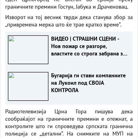
граничните премини Гостун, Јабука и Драченовац.
Изворот на тој весник тврди дека станува збор за
„привремена мерка што ќе трае кратко време“.
ВИДЕО | СТРАШНИ СЦЕНИ -
Нов пожар се разгоре,
властите со строга забрана за
жителит
Бугарија ги стави компаниите
на Лукоил под СВОЈА
КОНТРОЛА
Радиотелевизија Црна Гора пишува дека
сообраќајот на граничните премини е отежнат, а
контролите што ги спроведува српската гранична
полиција се „детални“. На снимките на МУП на