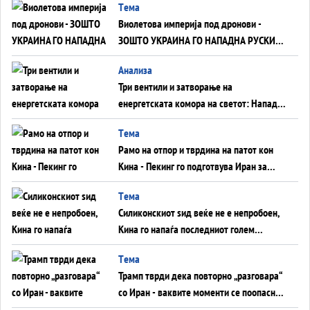
Tема
Виолетова империја под дронови -
ЗОШТО УКРАИНА ГО НАПАДНА РУСКИОТ
WILDBERRIES
Aнализа
Три вентили и затворање на
енергетската комора на светот: Нападот
во Суец најавува глобален енергетски
Tема
инфаркт?
Рамо на отпор и тврдина на патот кон
Кина - Пекинг го подготвува Иран за
американска копнена инвазија
Tема
Силиконскиот ѕид веќе не е непробоен,
Кина го напаѓа последниот голем
монопол на Западот?
Tема
Трамп тврди дека повторно „разговара“
со Иран - ваквите моменти се поопасни
од отворените закани