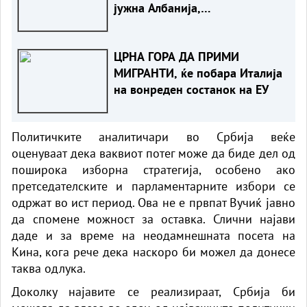
јужна Албанија,
пожарникарите во битка со
пламените јазици
ЦРНА ГОРА ДА ПРИМИ
МИГРАНТИ, ќе побара Италија
на вонреден состанок на ЕУ
Политичките аналитичари во Србија веќе
оценуваат дека ваквиот потег може да биде дел од
поширока изборна стратегија, особено ако
претседателските и парламентарните избори се
одржат во ист период. Ова не е првпат Вучиќ јавно
да спомене можност за оставка. Слични најави
даде и за време на неодамнешната посета на
Кина, кога рече дека наскоро би можел да донесе
таква одлука.
Доколку најавите се реализираат, Србија би