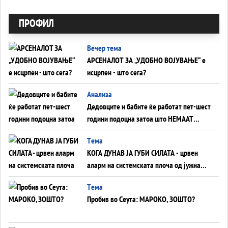
ПРОФИЛ
Вечер тема
АРСЕНАЛОТ ЗА „УДОБНО ВОЈУВАЊЕ“ е
исцрпен - што сега?
Анализа
Дедовците и бабите ќе работат пет-шест
години подоцна затоа што НЕМААТ
ВНУЦИ ДА ГИ ЗАМЕНАТ
Tема
КОГА ДУНАВ ЈА ГУБИ СИЛАТА - црвен
аларм на системската плоча од јужна
Германија до Црното Море...
Tема
Пробив во Сеута: МАРОКО, ЗОШТО?