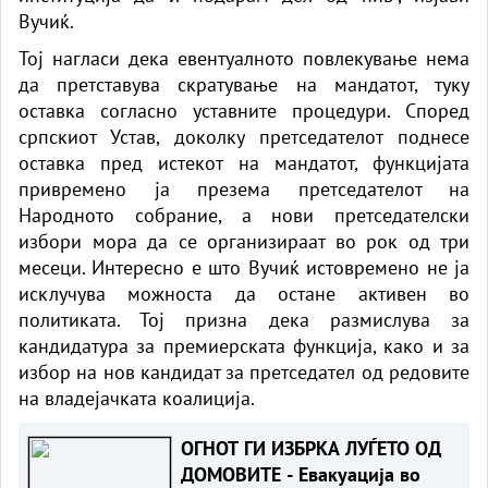
Вучиќ.
Тој нагласи дека евентуалното повлекување нема
да претставува скратување на мандатот, туку
оставка согласно уставните процедури. Според
српскиот Устав, доколку претседателот поднесе
оставка пред истекот на мандатот, функцијата
привремено ја презема претседателот на
Народното собрание, а нови претседателски
избори мора да се организираат во рок од три
месеци. Интересно е што Вучиќ истовремено не ја
исклучува можноста да остане активен во
политиката. Тој призна дека размислува за
кандидатура за премиерската функција, како и за
избор на нов кандидат за претседател од редовите
на владејачката коалиција.
ОГНОТ ГИ ИЗБРКА ЛУЃЕТО ОД
ДОМОВИТЕ - Евакуација во