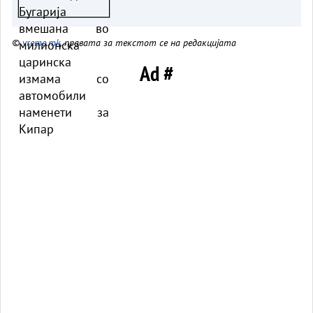
царинска измама со возила за
Кипар
©
vreme.mk
, правата за текстот се на редакцијата
Ad #