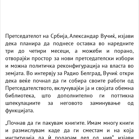
Претседателот на Србија, Александар Вучиќ, изјави
дека планира да поднесе оставка во наредните
три до четири месеци, а можеби и порано,
отворајќи простор за нови претседателски избори
и можна политичка реконфигурација на власта во
земјата. Во интервју за Радио Белград, Вучиќ откри
дека веќе почнал да ги собира своите работи од
Претседателството, вклучувајќи ја и својата обемна
библиотека, што дополнително ги поттикна
шпекулациите за неговото заминување од
функцијата.
„Почнав да ги пакувам книгите. Имам многу книги
и размислувам каде да ги сместам и на која
институција да ѝ подарам дел од нив“, изјави