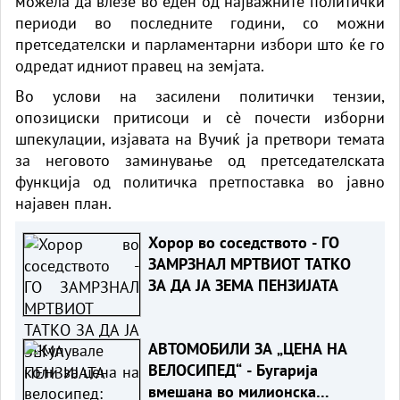
можела да влезе во еден од најважните политички
периоди во последните години, со можни
претседателски и парламентарни избори што ќе го
одредат идниот правец на земјата.
Во услови на засилени политички тензии,
опозициски притисоци и сè почести изборни
шпекулации, изјавата на Вучиќ ја претвори темата
за неговото заминување од претседателската
функција од политичка претпоставка во јавно
најавен план.
Хорор во соседството - ГО
ЗАМРЗНАЛ МРТВИОТ ТАТКО
ЗА ДА ЈА ЗЕМА ПЕНЗИЈАТА
АВТОМОБИЛИ ЗА „ЦЕНА НА
ВЕЛОСИПЕД“ - Бугарија
вмешана во милионска