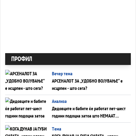
ПРОФИЛ
Вечер тема
АРСЕНАЛОТ ЗА „УДОБНО ВОЈУВАЊЕ“ е
исцрпен - што сега?
Анализа
Дедовците и бабите ќе работат пет-шест
години подоцна затоа што НЕМААТ
ВНУЦИ ДА ГИ ЗАМЕНАТ
Tема
КОГА ДУНАВ ЈА ГУБИ СИЛАТА - црвен