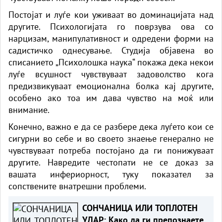
Постојат и луѓе кои уживаат во доминацијата над
другите. Психологијата го поврзува ова со
нарцизам, манипулативност и одредени форми на
садистичко однесување. Студија објавена во
списанието „Психолошка наука“ покажа дека некои
луѓе всушност чувствуваат задоволство кога
предизвикуваат емоционална болка кај другите,
особено ако тоа им дава чувство на моќ или
внимание.
Конечно, важно е да се разбере дека луѓето кои се
сигурни во себе и во своето знаење генерално не
чувствуваат потреба постојано да ги понижуваат
другите. Навредите честопати не се доказ за
вашата инфериорност, туку показател за
сопствените внатрешни проблеми.
СОНЧАНИЦА ИЛИ ТОПЛОТЕН
УДАР: Како да ги препознаете