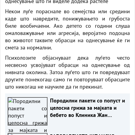
однесување што ги виделе додека растеле
Некои луѓе пораснале во семејства или средини
каде што навредите, понижувањето и грубоста
биле вообичаени. Ако детето со години слуша
омаловажување или агресија, веројатно подоцна
во животот таквите обрасци на однесување ќе ги
смета за нормални.
Психолозите објаснуваат дека луѓето често
несвесно усвојуваат обрасци на однесување од
нивната околина. Затоа луѓето што ги повредуваат
другите понекогаш само ги повторуваат обрасците
што никогаш не научиле да ги прекинат.
Породилни пакети со попуст и
целосна грижа за мајката и
бебето во Клиника Жан
Митрев