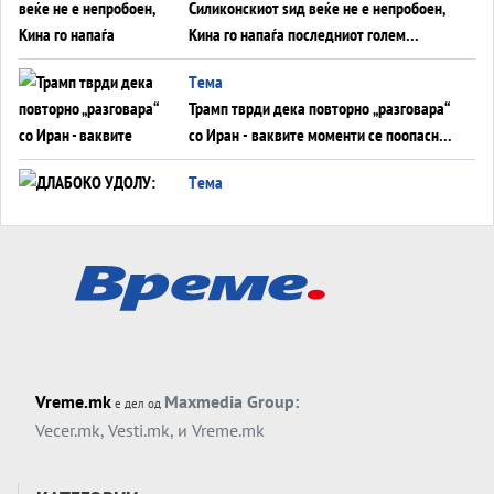
Силиконскиот ѕид веќе не е непробоен,
Кина го напаѓа последниот голем
монопол на Западот?
Tема
Трамп тврди дека повторно „разговара“
со Иран - ваквите моменти се поопасни
од отворените закани
Tема
ДЛАБОКО УДОЛУ: Сметководствените
трикови што го соборија ЕНРОН ги
применуваат гигантите за ВИ
Tема
АТОМСКО ДОМИНО НА БЛИСКИОТ
ИСТОК
Tема
Vreme.mk
Maxmedia Group:
е дел од
ОД ШАХЕД ДО СВЕТСКА ВОЈНА?
Vecer.mk
,
Vesti.mk
, и
Vreme.mk
Обвинувањето кон Русија го поврзува
Блискиот Исток со украинското бојно
Тема
поле?