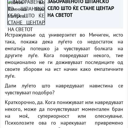
ЗАБОРАВЕНОТО ШПАНСКО
СЕЛО ШТО ЌЕ СТАНЕ ЦЕНТАР
НА СВЕТОТ
Истражување од универзитет во Мичиген, исто
така, покажа дека луѓето со недостаток на
емпатија потешко ја чувствуваат болката на
другите луѓе. Кога повредуваат некого, тие
емоционално не ги доживуваат последиците од
своите зборови на ист начин како емпатичните
луѓе.
Дали луѓето што навредуваат навистина се
чувствуваат подобро?
Краткорочно, да. Кога понижуваат или навредуваат
некого, може да почувствуваат моментален бран
на моќ, супериорност или олеснување.
Психолозите ова го нарекуваат привремено