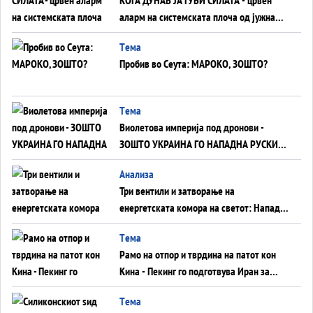
аларм на системската плоча од јужна
Германија до Црното Море...
Tема
Пробив во Сеута: МАРОКО, ЗОШТО?
Tема
Виолетова империја под дронови -
ЗОШТО УКРАИНА ГО НАПАДНА РУСКИОТ
WILDBERRIES
Aнализа
Три вентили и затворање на
енергетската комора на светот: Нападот
во Суец најавува глобален енергетски
Tема
инфаркт?
Рамо на отпор и тврдина на патот кон
Кина - Пекинг го подготвува Иран за
американска копнена инвазија
Tема