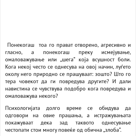
Понекогаш тоа го прават отворено, агресивно и
гласно, а понекогаш преку исмејување,
омаловажување или „шега“ која всушност боли.
Кога некој често се однесува на овој начин, луѓето
околу него природно се прашуваат: зошто? Што го
тера човекот да ги повредува другите? И дали
навистина се чувствува подобро кога повредува и
омаловажува некого?
Психологијата долго време се обидува да
одговори на овие прашања, а истражувањата
покажуваат дека зад таквото однесување
честопати стои многу повеќе од обична „злоба“.