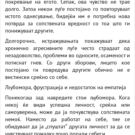
покревање на егото. Сепак, ова чувство не трае
долго. Затоа некои луѓе постојано го повторуваат
истото однесување, бидејќи им е потребна нова
потврда за сопствената вредност со тоа што ги
понижуваат другите.
Долгорочно, истражувањата покажуваат дека
хронично агресивните луѓе често страдаат од
незадоволство, проблеми во односите, осаменост и
потиснат гнев. Со други зборови, лицето кое
постојано ги повредува другите обично не е
вистински среќно со себе.
Љубомора, фрустрација и недостаток на емпатија
Понекогаш зад навредите стои љубомора. Кога
некој ќе види успешна личност, среќна или
самоуверена, може да ја почувствува сопствената
немоќ. Наместо да работат на себе, тие се
обидуваат да ја „спуштат“ другата личност за да се
чувствуваат помалку лошо поради себеси.