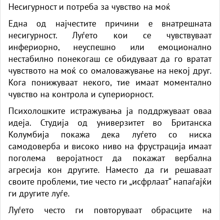
Несигурност и потреба за чувство на моќ
Една од најчестите причини е внатрешната
несигурност. Луѓето кои се чувствуваат
инфериорно, неуспешно или емоционално
нестабилно понекогаш се обидуваат да го вратат
чувството на моќ со омаловажување на некој друг.
Кога понижуваат некого, тие имаат моментално
чувство на контрола и супериорност.
Психолошките истражувања ја поддржуваат оваа
идеја. Студија од универзитет во Британска
Колумбија покажа дека луѓето со ниска
самодоверба и високо ниво на фрустрација имаат
поголема веројатност да покажат вербална
агресија кон другите. Наместо да ги решаваат
своите проблеми, тие често ги „исфрлаат“ напаѓајќи
ги другите луѓе.
Луѓето често ги повторуваат обрасците на