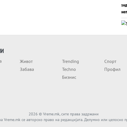
ИИ
а
Живот
Trending
Спорт
Забава
Techno
Профил
Бизнис
2026
© Vreme.mk, сите права задржани
а Vreme.mk се авторско право на редакцијата. Делумно или целосно 