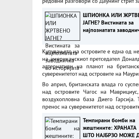
редовни разговори со Даунинг стрит за
ШПИОНКА ИЛИ ЖРТВ
ЈАГНЕ? Вистината за
најпознатата заводни
во историјата
Купувањето на островите е една од н
на американскиот претседател Доналд
алтернативи на планот на британ
суверенитетот над островите на Маури
Во април, британската влада го сусп
над островите Чагос на Маврициус,
воздухопловна база Диего Гарсија.
пренос на суверенитетот над островит
Темпирани бомби на
жештините: ХРАНАТА
ШТО НАЈБРЗО МОЖЕ 