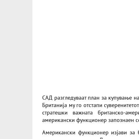
САД разгледуваат план за купување н
Британија му го отстапи суверенитето
стратешки важната британско-амер
американски функционер запознаен со
Американски функционер изјави за б