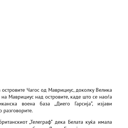
а островите Чагос од Маврициус, доколку Велика
т на Маврициус над островите, каде што се наоѓа
иканска воена база „Диего Гарсија“, изјави
 разговорите.
ританскиот „Телеграф“ дека Белата куќа имала