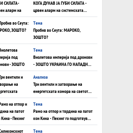
КОГА ДУНАВ ЈА ГУБИ СИЛАТА -
црвен аларм на системската
плоча од јужна Германија до
Tема
Црното Море...
Пробив во Сеута: МАРОКО,
ЗОШТО?
Tема
Виолетова империја под дронови
- ЗОШТО УКРАИНА ГО НАПАДНА
РУСКИОТ WILDBERRIES
Aнализа
Три вентили и затворање на
енергетската комора на светот:
Нападот во Суец најавува
Tема
глобален енергетски инфаркт?
Рамо на отпор и тврдина на патот
кон Кина - Пекинг го подготвува
Иран за американска копнена
Tема
инвазија