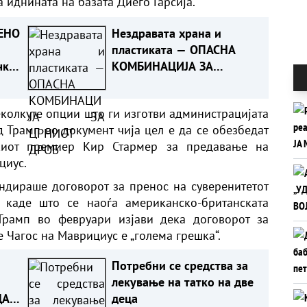
 иднината на базата Диего Гарсија.
ЕНО
Нездравата храна и
пластиката — ОПАСНА
чка
КОМБИНАЦИЈА ЗА
ЦРНИОТ ДРОБ
еколкуте опции што ги изготви администрацијата
 Трамп во документ чија цел е да се обезбедат
скиот премиер Кир Стармер за предавање на
циус.
ендираше договорот за пренос на суверенитетот
 каде што се наоѓа американско-британската
 Трамп во февруари изјави дека договорот за
е Чагос на Маврициус е „голема грешка“.
Потребни се средства за
лекување на татко на две
ДА
деца