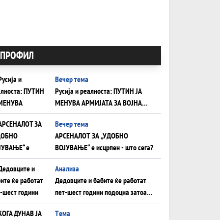
ПРОФИЛ
Вечер тема
Русија и реалноста: ПУТИН ЈА
МЕНУВА АРМИЈАТА ЗА ВОЈНА
ШТО ОСТАНУВА БЕЗ ФРОНТ
Вечер тема
АРСЕНАЛОТ ЗА „УДОБНО
ВОЈУВАЊЕ“ е исцрпен - што сега?
Анализа
Дедовците и бабите ќе работат
пет-шест години подоцна затоа
што НЕМААТ ВНУЦИ ДА ГИ
Tема
ЗАМЕНАТ