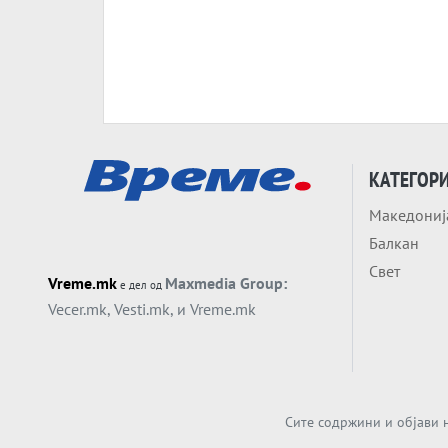
КАТЕГОР
Македониј
Балкан
Свет
Vreme.mk
Maxmedia Group:
е дел од
Vecer.mk
,
Vesti.mk
, и
Vreme.mk
Сите содржини и објави н