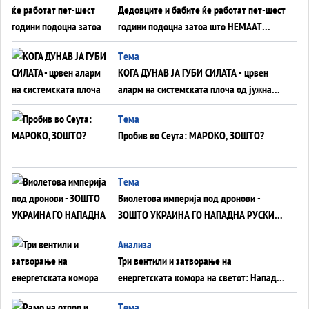
Дедовците и бабите ќе работат пет-шест
години подоцна затоа што НЕМААТ
ВНУЦИ ДА ГИ ЗАМЕНАТ
Tема
КОГА ДУНАВ ЈА ГУБИ СИЛАТА - црвен
аларм на системската плоча од јужна
Германија до Црното Море...
Tема
Пробив во Сеута: МАРОКО, ЗОШТО?
Tема
Виолетова империја под дронови -
ЗОШТО УКРАИНА ГО НАПАДНА РУСКИОТ
WILDBERRIES
Aнализа
Три вентили и затворање на
енергетската комора на светот: Нападот
во Суец најавува глобален енергетски
Tема