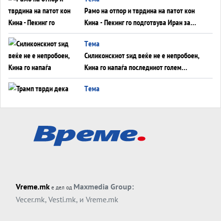
инфаркт?
Рамо на отпор и тврдина на патот кон
Кина - Пекинг го подготвува Иран за
американска копнена инвазија
Tема
Силиконскиот ѕид веќе не е непробоен,
Кина го напаѓа последниот голем
монопол на Западот?
Tема
Трамп тврди дека повторно „разговара“
со Иран - ваквите моменти се поопасни
од отворените закани
Tема
ДЛАБОКО УДОЛУ: Сметководствените
трикови што го соборија ЕНРОН ги
применуваат гигантите за ВИ
Tема
Vreme.mk
Maxmedia Group:
е дел од
АТОМСКО ДОМИНО НА БЛИСКИОТ
Vecer.mk
,
Vesti.mk
, и
Vreme.mk
ИСТОК