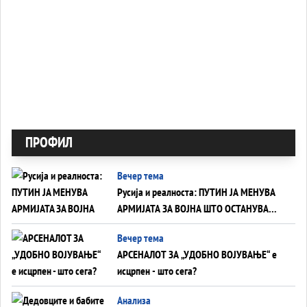
ПРОФИЛ
Вечер тема
Русија и реалноста: ПУТИН ЈА МЕНУВА
АРМИЈАТА ЗА ВОЈНА ШТО ОСТАНУВА
БЕЗ ФРОНТ
Вечер тема
АРСЕНАЛОТ ЗА „УДОБНО ВОЈУВАЊЕ“ е
исцрпен - што сега?
Анализа