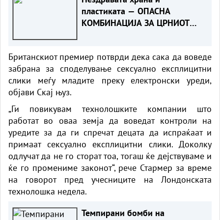
пластиката — ОПАСНА
КОМБИНАЦИЈА ЗА ЦРНИОТ
ДРОБ
Британскиот премиер потврди дека сака да воведе
забрана за споделување сексуално експлицитни
слики меѓу младите преку електронски уреди,
објави Скај њуз.
„Ги повикувам технолошките компании што
работат во оваа земја да воведат контроли на
уредите за да ги спречат децата да испраќаат и
примаат сексуално експлицитни слики. Доколку
одлучат да не го сторат тоа, тогаш ќе дејствуваме и
ќе го промениме законот“, рече Стармер за време
на говорот пред учесниците на Лондонската
технолошка недела.
Темпирани бомби на