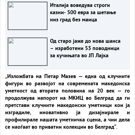
Италија воведува строги
казни- 500 евра за шетање
низ град без маица
Од старо јаже до нова шанса
– изработени 53 поводници
за кучињата во ЈП Лајка
„Изложбата на Петар Мазев — една од клучните
фигури во развојот на современата македонска
уметност од втората половина на 20 век — го
продолжува напорот на МКИЦ во Белград да ги
претстави клучните македонски уметници кои ја
изградиле, иновативно ја дизајнирале и
профилирале нашата уметничка сцена, а чии дела
се наоѓаат во приватни колекции во Белград“
.