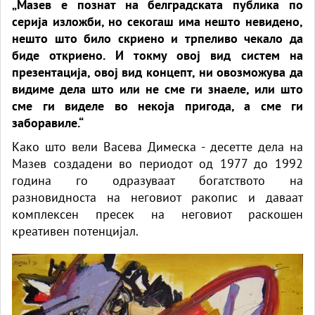
„Мазев е познат на белградската публика по
серија изложби, но секогаш има нешто невидено,
нешто што било скриено и трпеливо чекало да
биде откриено. И токму овој вид систем на
презентација, овој вид концепт, ни овозможува да
видиме дела што или не сме ги знаеле, или што
сме ги виделе во некоја пригода, а сме ги
заборавиле.“
Како што вели Васева Димеска - десетте дела на
Мазев создадени во периодот од 1977 до 1992
година го одразуваат богатството на
разновидноста на неговиот ракопис и даваат
комплексен пресек на неговиот раскошен
креативен потенцијал.