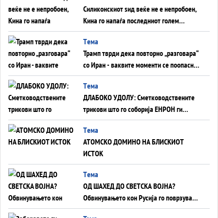
Силиконскиот ѕид веќе не е непробоен,
Кина го напаѓа последниот голем
монопол на Западот?
Tема
Трамп тврди дека повторно „разговара“
со Иран - ваквите моменти се поопасни
од отворените закани
Tема
ДЛАБОКО УДОЛУ: Сметководствените
трикови што го соборија ЕНРОН ги
применуваат гигантите за ВИ
Tема
АТОМСКО ДОМИНО НА БЛИСКИОТ
ИСТОК
Tема
ОД ШАХЕД ДО СВЕТСКА ВОЈНА?
Обвинувањето кон Русија го поврзува
Блискиот Исток со украинското бојно