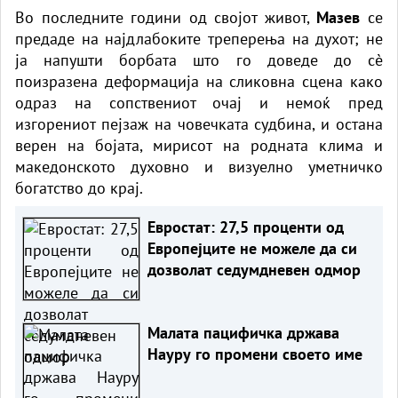
Во последните години од својот живот,
Мазев
се
предаде на најдлабоките треперења на духот; не
ја напушти борбата што го доведе до сè
поизразена деформација на сликовна сцена како
одраз на сопствениот очај и немоќ пред
изгорениот пејзаж на човечката судбина, и остана
верен на бојата, мирисот на родната клима и
македонското духовно и визуелно уметничко
богатство до крај.
Евростат: 27,5 проценти од
Европејците не можeле да си
дозволат седумдневен одмор
Малата пацифичка држава
Науру го промени своето име