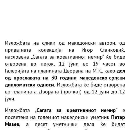
Изложбата на слики од македонски автори, од
приватната колекција на Игор Станковиќ,
насловена „Сагата за креативниот немир“ ќе биде
отворена во петок, 12 јуни во 19 часот во
Галеријата на планината Дворана на МТС, како
дел
од прославата на 30 години македонско-српски
дипломатски односи.
Изложбата ќе биде отворена
во планината Дворана (прв кат) од 12 јуни до 12
јули.
Изложбата „
Сагата за креативниот немир
“ е
посветена на големиот македонски уметник
Петар
Мазев
, а десет уметнички дела ќе бидат