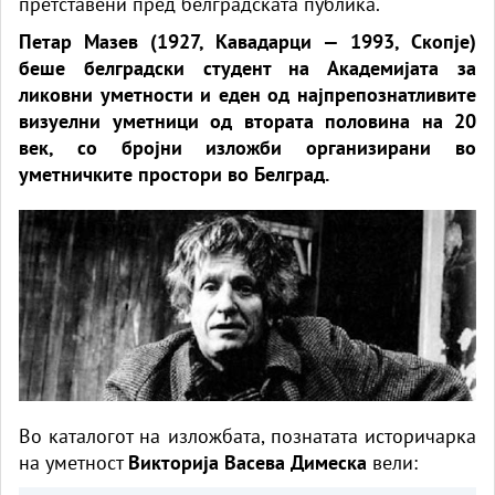
претставени пред белградската публика.
Петар Мазев (1927, Кавадарци — 1993, Скопје)
беше белградски студент на Академијата за
ликовни уметности и еден од најпрепознатливите
визуелни уметници од втората половина на 20
век, со бројни изложби организирани во
уметничките простори во Белград.
Во каталогот на изложбата, познатата историчарка
на уметност
Викторија Васева Димеска
вели: