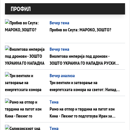
ПРОФИЛ
Вечер тема
Пробив во Сеута: МАРОКО, ЗОШТО?
Вечер тема
Виолетова империја под дронови -
ЗОШТО УКРАИНА ГО НАПАДНА РУСКИОТ
WILDBERRIES
Вечер анализа
Три вентили и затворање на
енергетската комора на светот: Нападот
во Суец најавува глобален енергетски
Tема
инфаркт?
Рамо на отпор и тврдина на патот кон
Кина - Пекинг го подготвува Иран за
американска копнена инвазија
Tема