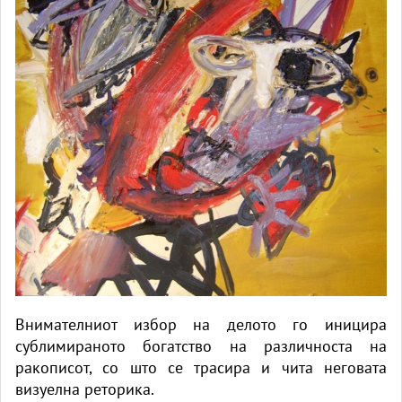
Внимателниот избор на делото го иницира
сублимираното богатство на различноста на
ракописот, со што се трасира и чита неговата
визуелна реторика.